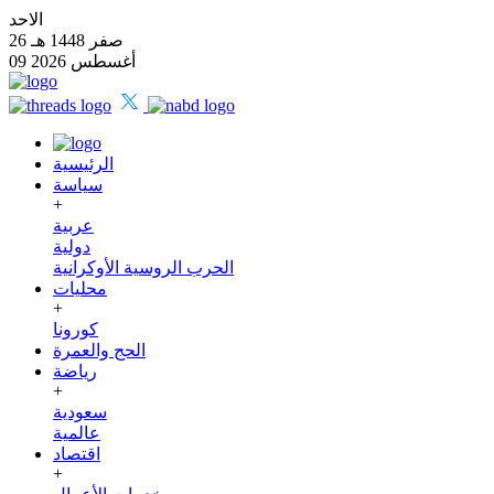
الاحد
26 صفر 1448 هـ
09 أغسطس 2026
الرئيسية
سياسة
+
عربية
دولية
الحرب الروسية الأوكرانية
محليات
+
كورونا
الحج والعمرة
رياضة
+
سعودية
عالمية
اقتصاد
+