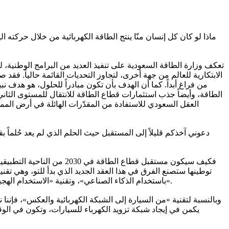
ماذا لو كان كل إنسان منّا ينتج الطاقة الكهربائية من خلال حركته ا
تعكف وزارة الطاقة السعودية على تنفيذ العديد من البرامج الوطنية، 
الابتكارية للعالم من جهة أخرى، لتجاوز التحديات القائمة حالياً. فقد 
من فراغ أبداً. كما أن الهدف بأن تكون مبادراً للحلول، هو هدف
الطاقة، وأيضاً جذب استثمارات قطاع الطاقة للانتقال للمستوى الثاني، و
العقل السعودي للاستفادة من المقدّرات الهائلة في أرض المم
دعوني آخذكم قليلاً إلى المستقبل حيث الحلم الذي لم يعد حُلماً
توطينها ستصنع الفرق في هذا العقد الجديد الذي بدأ للتو، وهي تقني
باستخدام الذكاء الصناعي»، وتقنية «الاستخدام الهجين للطاقة في الموقع بالذكاء الصناعي»، وتقنية «الشبكات الصغيرة للطاقة لتوفير الكهرباء في الأماكن النائية أو غير الموصولة بربط الكهرباء».
وبالنسبة لتقنية «من السيارة إلى الشبكة الكهربائية والعكس»، فإنن
يكمن في إيجاد شبكة تزويد الكهرباء للسيارات، وتكون في الوقت