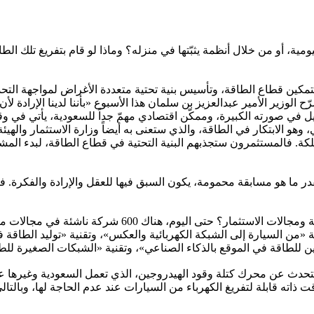
ليومية، أو من خلال أنظمة يثبّتها في منزله؟ وماذا لو قام بتفريغ تلك ا
لتمكين قطاع الطاقة، وتأسيس بنية تحتية متعددة الأغراض لمواجهة الت
صرّح الوزير الأمير عبدالعزيز بن سلمان هذا الأسبوع «بأننا لدينا الإرا
 نبيل في صورته الكبيرة، وممكّن اقتصادي مهمّ جداً للسعودية، يأتي في
هو الابتكار في الطاقة، والذي ستعنى به أيضاً وزارة الاستثمار والهيئة 
لكة. فالمستثمرون ستجذبهم البنية التحتية في قطاع الطاقة، لبدء الم
 بقدر ما هو مسابقة محمومة، يكون السبق فيها للعقل والإرادة والفكرة
فكيف سيكون مستقبل قطاع الطاقة في 2030 من الناحية الت
ة «من السيارة إلى الشبكة الكهربائية والعكس»، وتقنية «توليد الطاقة ف
ا نتحدث عن محرك كتلة وقود الهيدروجين، الذي تعمل السعودية وغيرها عل
 ذاته قابلة لتفريغ الكهرباء من السيارات عند عدم الحاجة لها، وبالتا