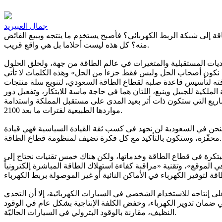
جمال العبيريد
لطاقة إلى شبكة الربط الكهربائي؟ فأصبح يستخدم ما ينتجه ويبيع الفائض
منه؟ كل هذه ليست أحلاما بل هي واقع قريب.
حديات المستقبلية والمتغيرات في عالم الطاقة من جهة، ولخلق الحلول
دة لأن نكون أصحاب الحل وليس فقط جزءا من الحل» وهذه الكلمات لا تأتي
 وقته لتأسيس قاعدة صلبة لقطاع الطاقة السعودي، لتنويع سلة منتجات
الملكية للجبيل وينبع، اللتان هما في حاجة ماسة للابتكار، وتفعيل دور
شاريع التي ستكون ذات أثر بعيد المدى على مستقبل المملكة واستدامة
مواردها الطبيعية لفترات ما بعد 2100.
. فنحن في السعودية لن نجهد في كسب ثقة القيادة السياسية فهي قيادة
محفّزة، وستكون بالتأكيد مع كل فكرة تضيف لمنظومة قطاع الطاقة.
طبيقية ومجالات الاستثمار؟ حتى اليوم، هناك 600 شركة ناشئة في مجالات مبتكرة في قطاع الطاقة وخدماتها، ولكن هناك خمس تقنيات نحتاج إلى
ي الموقع»، وتقنية «مراقبة كفاءة استهلاك الطاقة المباشرة إلكترونياً
ى إنتاجه للاستخدام الشخصي في السيارات الكهربائية، إلا أن التحدي
لي ضمان تدوير الكهرباء، وخفض الكلفة الإنتاجية بشكل عام في الوقود
النظيف، مقارنة بالوقود البترولي في السيارات الحاليّة.