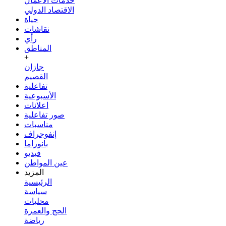
خدمات الأعمال
الاقتصاد الدولي
حياة
نقاشات
رأي
المناطق
+
جازان
القصيم
تفاعلية
الأسبوعية
اعلانات
صور تفاعلية
مناسبات
إنفوجراف
بانوراما
فيديو
عين المواطن
المزيد
الرئيسية
سياسة
محليات
الحج والعمرة
رياضة