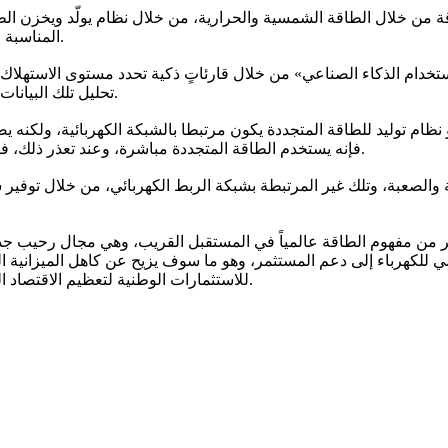
اقة من خلال الطاقة الشمسية والحرارية، من خلال نظام يولّد ويخزن الط
المناسبة للتوليد، كما أنها تقنيات تستخدم في المنازل وفي المصانع الكبيرة أيضاً.
استخدام الذكاء الصناعي» من خلال قارئاتٍ ذكية تحدد مستوى الاستهلاك 
تحليل تلك البيانات وتقديمها بشكل قرارات موجهة، لخفض الكلفة وزيادة موثوقية النظام.
و نظام توليد للطاقة المتجددة يكون مرتبطا بالشبكة الكهربائية، ولكن
فإنه يستخدم الطاقة المتجددة مباشرة، وعند تعذر ذلك، فإنه يستخدم الشبكة الكهربائية دون أدنى انقطاع للخدمة عن المستهلك.
 والصعبة، وتلك غير المرتبطة بشبكة الربط الكهربائي، من خلال توفير 
 من مفهوم الطاقة عالمياً في المستقبل القريب، وهي مجال رحيب جداً ل
 للكهرباء إلى دعم المستثمر، وهو ما سوف يزيح عن كاهل الميزانية العا
للاستثمارات الوطنية لتعظيم الاقتصاد السعودي. ولهذا فإن قطاع الطاقة السعودي بحاجة ماسة إلى الحالمين.