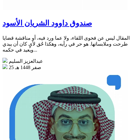
صندوق داوود الشريان الأسود
المقال ليس عن فحوى اللقاء، ولا عما ورد فيه، أو مناقشة قضايا
طرحت وملابساتها. هو حر في رأيه، وهكذا حُق لأيٍ كان أن يبدي
ويعيد في حكمه...
عبدالعزيز السليم
25 صفر 1448 هـ