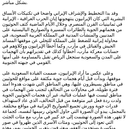
بشكل مباشر.
وقد بدا التخطيط والإشراف الإيراني واضحا في تكتيكات الأنساق
البشرية التي كان الإيرانيون ينتهجونها إبان الحرب العراقية - الإيرانية
في ثمانينيات القرن المنصرم. وخلال الأيام الماضية كثف الحوثيون
من هجماتهم الجوية بالطائرات المسيرة والصواريخ الباليستية على
المدنيين والمنشآت المدنية في المملكة العربية السعودية، في
محاولة إيرانية للضغط على المملكة للتخلي عن موقفها المساند
الجيش والقبائل في مأرب. وكما أخطأ الإيرانيون ووكلاؤهم في
حسابات معركة مأرب، أخطأوا كذلك في تقديراتهم بأن الهجمات
على المدن والسعودية ستجعل الرياض تقبل بالمساومة على أمنها
القومي في جبهته الجنوبية.
وعلى عكس ما أراد الإيرانيون، صممت القيادة السعودية على
موقفها، وبدأت قبل أيام هجمات جوية مكثفة على مواقع للحوثيين
في مناطق يسيطرون عليها، وهي المناطق التي شهدت هدوءا امتد
فترة طويلة، في محاولات من التحالف لتجنب شن الهجمات في
مناطق ليست فيها عمليات قتالية، غير أن هجمات الحوثيين الجوية
ولدت ردة فعل غير متوقعة من قبل التحالف، الذي عاد لاستهداف
قدرات جوية وورش تجميع الصواريخ الإيرانية في مواقع مختلفة.
بالمجمل، يبدو أن الصورة التي حاول الحوثي رسمها لنفسه، كجماعة
لا تقهر، هذه الصورة تهشمت إلى حد كبير في مأرب مع مئات الجثث
التي تعود إلى الحوثيين، ومئات الأسرى الذين ظهروا في صور
منكسرة يستجدون العفو، ويعترفون بتغرير الحوثيين بهم، وهذه