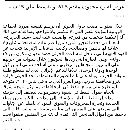
عرض لفترة محدودة مقدم 1.5% و تقسيط علي 15 سنة
TMG
خلال سنوات مضت حاول الحوثي أن يرسم لنفسه صورة الجماعة
الربانية المؤيدة بنصر إلهي، لا تنكسر ولا تتراجع، وساعدته في ذلك
آلة إعلامية ضخمت من قدراته، وأضفت عليه لقب «سيد الجزيرة»،
إمعانا في دفعه لتفجير المزيد من الصراعات لمصلحة مشاريع لا
علاقةِ لها باليمن ومصالحه. وكانت الدعايات الإيرانية تتحدث عن
القوة الإلهية التي تتدخل لمساعدة الحوثي «ضد عدوان مكون من ١٧
دولة»، وهي العبارة التي رددها الحوثيون خلال سنوات من حربهم
على اليمنيين، متجاهلين سيطرتهم على أسلحة دولتي اليمن قبل
الوحدة ودولة الوحدة، خلافا للدعم الإيراني الذي لم ينقطع طيلة
سنوات الحرب. وبناء على تلك الصورة المغلوطة، اتخذ الحوثي قراره
بغزو محافظة مأرب، وهو الغزو الذي بدأه في يناير ٢٠٢٠، متوخيا
السيطرة على منابع النفط في المحافظة، ومن ثم التوجه شرقا
باتجاه حقول النفط في شبوة وحضرموت، ليضيف إلى خزينته
مداخيل النفط والغاز، بالإضافة إلى مداخليه الكبيرة من ميناء
الحديدة وتجارة المحروقات والسوق السوداء، ناهيك عن الإتاوات
التي يفرضها على اليمنيين في مناطق سيطرته، والسرقات التي
يأخذها من أموال المانحين التي تقدم لـ٨٠٪ من اليمنيين صنفوا تحت
خط الفقر.