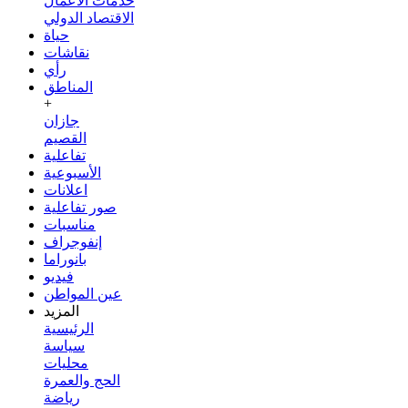
خدمات الأعمال
الاقتصاد الدولي
حياة
نقاشات
رأي
المناطق
+
جازان
القصيم
تفاعلية
الأسبوعية
اعلانات
صور تفاعلية
مناسبات
إنفوجراف
بانوراما
فيديو
عين المواطن
المزيد
الرئيسية
سياسة
محليات
الحج والعمرة
رياضة