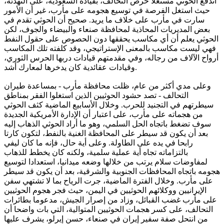
اندفع الحوثي مستغلا حرص التحالف، بقيادة السعودية، على التهدئة،
حيث استغل الفرصة في توسيع هجومه على مأرب، غير أن الأمور
سارت في مأرب على خلاف ما يريد. صحيح أن الحوثي تقدم في
بعض المديريات المحاذية لمحافظة صنعاء والبيضاء والجوف، لكن
الحوثي يعلم أن أي مكاسب يحققها دون الحصوص على حقول النفط
فهي ليست مكاسب بالمعنى الإستراتيجي، وقد كلفته تلك المكاسب
أرواح الآلاف من رجاله، وفي مقدمتهم قيادات دربها الحرس الثوري،
وقيادات عقائدية كان يدخرها لمعارك أشد.
وعلى مدي أكثر من عام، ظلت محافظة مأرب - بمساعدة طيران
التحالف - تصد حشود الحوثيين الذين استغلوا الفقر بمناطق
سيطرتهم في التجنيد للحرب. وخلال الأسابيع الماضية كثف الحوثي
من هجماته على مأرب، على اعتبار أن الإدارة الأمريكية الجديدة
سوف تضغط باتجاه الحل السلمي، وهو ما أراد الحوثي الذهاب إليه
بعد أن يكون قد سيطر على المحافظة الغنية بالنفط، لتكون كارتا
رابحا في يده على الطاولة. وعلى أية حال، فإنه ما كان ليفي
بالتزاماته تجاه أية عملية سلمية، ولكنه كان يخطط للذهاب
لمفاوضات سلام يرتب من خلالها وضعه ميدانيا، استعدادا لتوسيع
هجومه باتجاه المحافظات الجنوبية والشرقية، بعد أن يكون قد سيطر
على مأرب. وخلال الفترة الماضية، جرت الرياح بما لا تشتهي سفن
الإيرانيين ووكلائهم الحوثيين في اليمن، حيث فجر هجوم الحوثيين
على مأرب غضب القبائل، وزاد من إصرار الجيش، مدعوما بطائرات
التحالف، على كسر هجمات الحوثيين المتوالية، التي بات واضحا أن
من انتحل صفة سفير إيران في صنعاء، حسن إيرلو، يشرف عليها