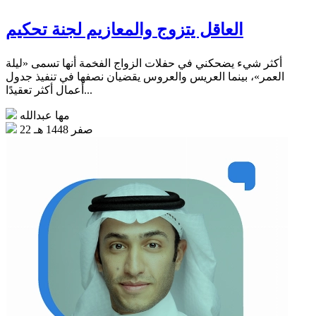
العاقل يتزوج والمعازيم لجنة تحكيم
أكثر شيء يضحكني في حفلات الزواج الفخمة أنها تسمى «ليلة
العمر»، بينما العريس والعروس يقضيان نصفها في تنفيذ جدول
أعمال أكثر تعقيدًا...
مها عبدالله
22 صفر 1448 هـ