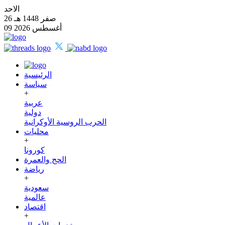
الاحد
26 صفر 1448 هـ
09 أغسطس 2026
الرئيسية
سياسة
+
عربية
دولية
الحرب الروسية الأوكرانية
محليات
+
كورونا
الحج والعمرة
رياضة
+
سعودية
عالمية
اقتصاد
+