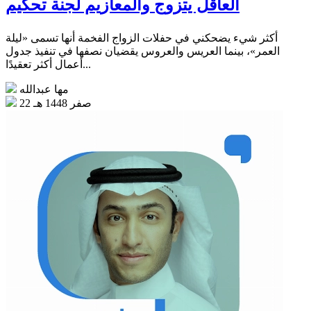
العاقل يتزوج والمعازيم لجنة تحكيم
أكثر شيء يضحكني في حفلات الزواج الفخمة أنها تسمى «ليلة
العمر»، بينما العريس والعروس يقضيان نصفها في تنفيذ جدول
أعمال أكثر تعقيدًا...
مها عبدالله
22 صفر 1448 هـ