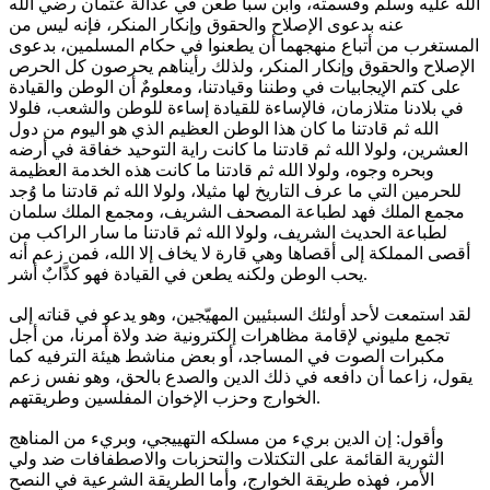
الله عليه وسلم وقسمته، وابن سبأ طعن في عدالة عثمان رضي الله
عنه بدعوى الإصلاح والحقوق وإنكار المنكر، فإنه ليس من
المستغرب من أتباع منهجهما أن يطعنوا في حكام المسلمين، بدعوى
الإصلاح والحقوق وإنكار المنكر، ولذلك رأيناهم يحرصون كل الحرص
على كتم الإيجابيات في وطننا وقيادتنا، ومعلومٌ أن الوطن والقيادة
في بلادنا متلازمان، فالإساءة للقيادة إساءة للوطن والشعب، فلولا
الله ثم قادتنا ما كان هذا الوطن العظيم الذي هو اليوم من دول
العشرين، ولولا الله ثم قادتنا ما كانت راية التوحيد خفاقة في أرضه
وبحره وجوه، ولولا الله ثم قادتنا ما كانت هذه الخدمة العظيمة
للحرمين التي ما عرف التاريخ لها مثيلا، ولولا الله ثم قادتنا ما وُجد
مجمع الملك فهد لطباعة المصحف الشريف، ومجمع الملك سلمان
لطباعة الحديث الشريف، ولولا الله ثم قادتنا ما سار الراكب من
أقصى المملكة إلى أقصاها وهي قارة لا يخاف إلا الله، فمن زعم أنه
يحب الوطن ولكنه يطعن في القيادة فهو كذَّابٌ أشر.
لقد استمعت لأحد أولئك السبئيين المهيّجين، وهو يدعو في قناته إلى
تجمع مليوني لإقامة مظاهرات إلكترونية ضد ولاة أمرنا، من أجل
مكبرات الصوت في المساجد، أو بعض مناشط هيئة الترفيه كما
يقول، زاعما أن دافعه في ذلك الدين والصدع بالحق، وهو نفس زعم
الخوارج وحزب الإخوان المفلسين وطريقتهم.
وأقول: إن الدين بريء من مسلكه التهييجي، وبريء من المناهج
الثورية القائمة على التكتلات والتحزبات والاصطفافات ضد ولي
الأمر، فهذه طريقة الخوارج، وأما الطريقة الشرعية في النصح