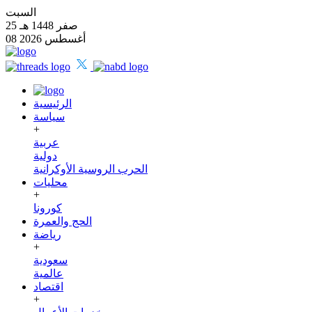
السبت
25 صفر 1448 هـ
08 أغسطس 2026
الرئيسية
سياسة
+
عربية
دولية
الحرب الروسية الأوكرانية
محليات
+
كورونا
الحج والعمرة
رياضة
+
سعودية
عالمية
اقتصاد
+