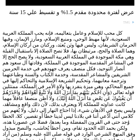
عرض لفترة محدودة مقدم 1.5% و تقسيط علي 15 سنة
TMG
كل محب للإسلام وعامل بتعاليمه، فإنه يحب المملكة العربية
السعودية، لأنها مهبط الوحي، ومنبع الإسلام، ومأرز الإيمان، وفيها
الحرمان الشريفان، وليس فيها وثن يُعبَد، وركنان من أركان الإسلام،
وهما الصلاة والحج، مرتبطان بها، فلا تصح الصلاة إلا باستقبال القبلة
وهي مكة الموجودة في المملكة العربية السعودية، ولا يصح الحج إلا
في المشاعر المقدسة الموجودة في المملكة، وقادتها آل سعود هم
أنصار التوحيد، فكل منصف يعرف جهودهم في خدمة الحرمين
الشريفين والمشاعر المقدسة، وخدمة الكتاب والسنة وطباعتهما
وترجمة معانيهما، وتحكيم الشريعة الإسلامية والتحاكم إليها في
جميع المحاكم، وهي ميزة ينفرد بها ولاة الأمر في المملكة، ممتثلين
قوله تعالى (وَأَنِ احْكُم بَيْنَهُم بِمَا أَنزَلَ اللَّهُ وَلَا تَتَّبِعْ أَهْوَاءَهُمْ وَاحْذَرْهُمْ
أَن يَفْتِنُوكَ عَن بَعْضِ مَا أَنزَلَ اللَّهُ إِلَيْكَ). ولا أظن منصفا عاقلاً مهما
كانت عداوته للمملكة إلا ويعترف بذلك، لأن ذلك واقع ومشاهَد،
وليس يصح في الأذهان شيء، إذا احتاج النهار إلى دليل، ولا يُفهم من
كلامي أنني أدَّعي أننا في بلادنا ليس لدينا خطأ أو تقصير، كلا، الخطأ
وُجد حتى في القرون المفضلة وما بعدها، فضلا عن عصورنا هذه،
ولكن بحمد الله الحدود تقام، ومن أخطأ يُحاسَب، والنصح مبذول
وفق المنهج الشرعي الوارد في قوله صلى الله عليه وسلم (من أراد
أن ينصح لذي سلطان فلا يبده علانية، ولكن يأخذ بيده فيخلو به فإن