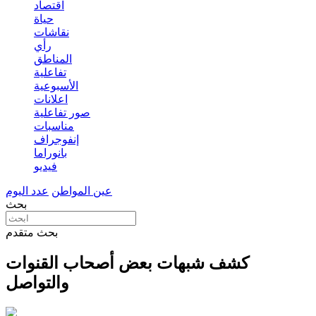
اقتصاد
حياة
نقاشات
رأي
المناطق
تفاعلية
الأسبوعية
اعلانات
صور تفاعلية
مناسبات
إنفوجراف
بانوراما
فيديو
عين المواطن
عدد اليوم
بحث
بحث متقدم
كشف شبهات بعض أصحاب القنوات
والتواصل