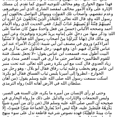
فهذا منهج الخوارج، وهو مخالف للتوجيه النبوي كما تقدم. إن مسلك
الإثارة على ولاة الأمور مخالف لمقصد الشارع، الذي أمر بتوقيرهم،
وعدم تنقصهم، وأصحاب تلك القنوات ووسائل التواصل يخالفون أمر
رسول الله وقد قال الله تعالى {فَلْيَحْذَرِ الَّذِينَ يُخَالِفُونَ عَنْ أَمْرِهِ أَن
تُصِيبَهُمْ فِتْنَةٌ أَوْ يُصِيبَهُمْ عَذَابٌ أَلِيمٌ}. ففي الحديث الذي رواه الإمام
أحمد وصححه الألباني (خمسٌ مَن فعل واحدةً منهنَّ كان ضامنًا على
اللهِ: وذكر منها: من دخلَ على إمامِه يريدُ تَعزيرَه وتوقيرَه)، وعن أنس
بن مالك قال (نهانا كُبَراؤُنا مِنْ أصحابِ رسولِ اللهِ فقالوا: لا تَسُبُّوا
أُمَراءَكم) وروي في مصنف ابن أبي شيبة: (ذُكِرَتْ الأمراء عند ابن
عباس فَانْبَرَكَ فيهم -أي: وقع فيهم- رجل فتطاول حتى ما أرى في
البيت أطول منه، فسمعت ابن عباس يقول: «لا تجعل نفسك فتنة
للقوم الظالمين» فتقاصر حتى ما أرى في البيت أقصر منه)، وعن
زياد العدوي قال كنت مع أبي بكرة رضي الله تعالى عنه تحت منبر
ابن عامر وهو يخطب وعليه ثياب رقاق فقال أبو بلال - وهو رجل من
الخوارج - انظروا إلى أميرنا يلبس ثياب الفساق فقال أبو بكرة:
اسكت سمعت رسول الله صلى الله عليه وسلم يقول: (من أهان
سلطان الله في الأرض أهانه الله) رواه الترمذي.
وحتى لو رأى الإنسان من أميره ما يكره، فإن السنة هي الصبر،
وليس التجمعات والإثارات، والدليل على ذلك ما رواه البخاري في
صحيحه أن النبي صلى الله عليه وسلم قال (مَن رَأَى من أمِيرِهِ شيئًا
يَكْرَهُهُ فلْيَصْبِرْ عليه، فإِنَّهُ ليس أحدٌ يُفارِقُ الجَماعةَ شِبْرًا فيَموتُ، إِلَّا
ماتَ مِيتةً جَاهِلِيَّةً) فهده نصوص شرعية قاطعة تدل على سوء منهج