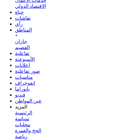
خدمات الأعمال
الاقتصاد الدولي
حياة
نقاشات
رأي
المناطق
+
جازان
القصيم
تفاعلية
الأسبوعية
اعلانات
صور تفاعلية
مناسبات
إنفوجراف
بانوراما
فيديو
عين المواطن
المزيد
الرئيسية
سياسة
محليات
الحج والعمرة
رياضة