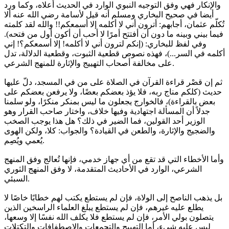
والإنكار فهي وفق التوجيه النبوي الوارد في الحديث أعلاه، وكما ورد
أيضا في صحيح البخاري ومسلم أنه قيل لأسامة رضي الله عنه ألا
تُكلّم عثمان، أجابهم: أترون أني لا أكلمه إلا أسمعكم!! والله لقد كلمته
فيما بيني وبينه ما دون أن أفتتح أمرًا لا أحب أن أكون أول من فتحه).
وفي لفظ للبخاري: (إنكم لترون أني لا أكلمه! إلا أسمعكم؟! إني
أكلمه في السر...)، فهذه نصوص قطعية الثبوت، وقطعية الدلالة، تدل
على مخالفة أصحاب التهييج والإثارة للمنهج الشرعي.
ثم إن قصْر قراءة القرآن في الصلاة على من في المسجد، دلّ عليها
حديث (كلكم مناج ربه، فلا يؤذ بعضكم بعضًا، ولا يرفعن بعضكم على
بعض بالقراءة)، فالخوارج يجعلون ما ليس بمنكر منكرًا، ولو سلمنا
جدلاً أن المسألة اجتهادية وفيها خلاف، واختار صاحب القرار وهو
الوزير أحد القولين، فما الضير في ذلك؟ هل هذا يوجب الصخب
والضجيج والإثارة، والطعن في القيادة؟ والجواب: كلا، ولكن الهوى
يُعمي ويُصِم.
وأما الأخطاء التي قد تقع من أي جهاز خدمي، فإنها تُعالج وفق المنهج
الشرعي، الوارد في الأحاديث المتقدمة، لا وفق المنهج الثوري
السبئي.
بل يذهب الناصح إلى الولاة، فإن لم يستطع يكتب لهم خطابًا خاصًا لا
يطلع عليه غيرهم، فإن لم يستطع يبلغ العلماء الراسخين الذين
يتصلون بولي الأمر، فإن لم يستطع فلا يكلف الله نفسًا إلا وسعها،
ليس عليه شيء، أما التهييج والتجمعات والاصطفافات والتكتلات