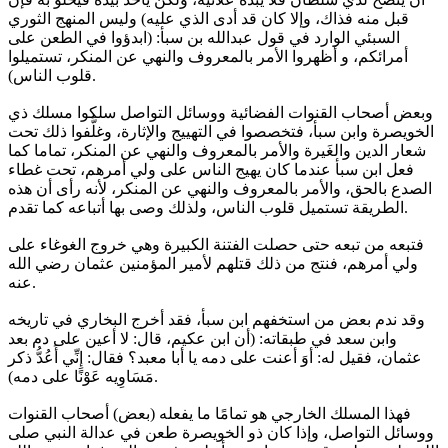
قبل منه فذاك، وإلا كان قد أدى الذي عليه) وليس المنهج الثوري
السبئي الوارد في قول عبدالله بن سبأ: (ابدؤوا في الطعن على
أمرائكم، و أظهروا الأمر بالمعروف والنهي عن المنكر، تستميلوا
قلوب الناس).
وبعض أصحاب القنوات الفضائية ووسائل التواصل سلكوا مسلك ذي
الخويصرة وابن سبأ، فتخصصوا في التهييج والإثارة، وغلَّفوا ذلك تحت
شعار الدين والغَيرة والأمر بالمعروف والنهي عن المنكر، تماما كما
فعل ابن سبأ عندما كان يهيج الناس على ولي أمرهم، تحت غطاء
الصدع بالحق، والأمر بالمعروف والنهي عن المنكر، لأنه رأى أن هذه
الطريقة تستميل قلوب الناس، ولذلك وصى بها أتباعه كما تقدم.
فتبعه من تبعه حتى حصلت الفتنة الكبيرة وهي خروج الغوغاء على
ولي أمرهم، فنتج من ذلك قتلهم لأمير المؤمنين عثمان رضي الله
عنه.
وقد ندم بعض من استخفهم ابن سبأ، فقد أخرج البخاري في تاريخه
وابن سعد في طبقاته: (أن ابن عكيم، قال: لا أعين على دم بعد
عثمان، فقيل له: أوَ أعنت على دمه يا أبا معبد؟ فقال: إِنِّي أَعُدُّ ذكر
مَسَاوِيه عَوْنًا على دمه).
فهذا المسلك الخارجي هو تمامًا ما يفعله (بعض) أصحاب القنوات
ووسائل التواصل، وإذا كان ذو الخويصرة طعن في عدالة النبي صلى