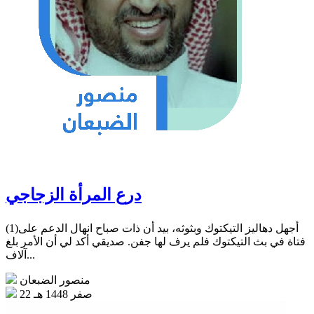
درع المرأة الزجاجي
(1)أجهل دهاليز التيكتوك وبثوثه، بيد أن ذات صباح انهال الدعم على
فتاة في بث التيكتوك فلم يرف لها جفن. صديقي أكد لي أن الأمر بلغ
آلاف...
منصور الضبعان
22 صفر 1448 هـ