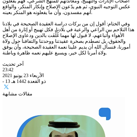
أصحاب الإثارات والتهييج، ومعاندتهم للمنهج الشرعي، فهم يفعلون
عكس التوجيه النبوي، ثم هم يدّعون الإصلاح وإنكار المنكر، والواقع
أنهم مفسدون، وأن ما يفعلونه هو المنكر بعينه.
وفي الختام: أقول إن من بركات دراسة العقيدة الصحيحة في بلادنا
هذا التلاحم بين الراعي والرعية في بلادنا، فكل تهييج أو إثارة من أهل
الأهواء وأتباعهم، لا قبول لها مهما غُلِّفَت بالدين ودعاوى الإصلاح
والحقوق، بل تصطدم بصخرة عقيدتنا ووحدتنا والتفافنا حول ولاة
أمورنا، فنسأل الله أن يديم علينا نعمة العقيدة الصحيحة، وأن يوفق
ولاة أمرنا لكل خير، ويسبغ عليهم نعمه ظاهرة وباطنة.
آخر تحديث
23:42
الأربعاء 23 يونيو 2021
- 13 ذو القعدة 1442 هـ
مقالات مشابهة