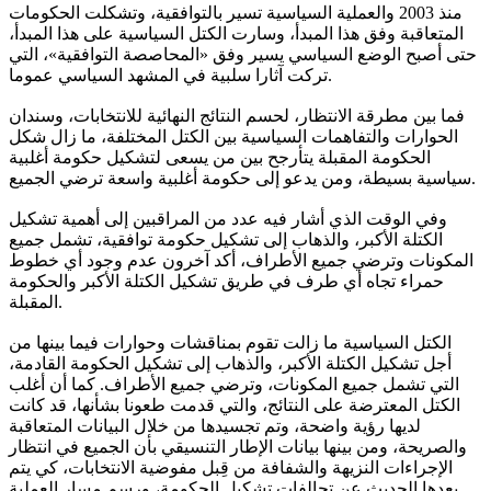
منذ 2003 والعملية السياسية تسير بالتوافقية، وتشكلت الحكومات
المتعاقبة وفق هذا المبدأ، وسارت الكتل السياسية على هذا المبدأ،
حتى أصبح الوضع السياسي يسير وفق «المحاصصة التوافقية»، التي
تركت آثارا سلبية في المشهد السياسي عموما.
فما بين مطرقة الانتظار، لحسم النتائج النهائية للانتخابات، وسندان
الحوارات والتفاهمات السياسية بين الكتل المختلفة، ما زال شكل
الحكومة المقبلة يتأرجح بين من يسعى لتشكيل حكومة أغلبية
سياسية بسيطة، ومن يدعو إلى حكومة أغلبية واسعة ترضي الجميع.
وفي الوقت الذي أشار فيه عدد من المراقبين إلى أهمية تشكيل
الكتلة الأكبر، والذهاب إلى تشكيل حكومة توافقية، تشمل جميع
المكونات وترضي جميع الأطراف، أكد آخرون عدم وجود أي خطوط
حمراء تجاه أي طرف في طريق تشكيل الكتلة الأكبر والحكومة
المقبلة.
الكتل السياسية ما زالت تقوم بمناقشات وحوارات فيما بينها من
أجل تشكيل الكتلة الأكبر، والذهاب إلى تشكيل الحكومة القادمة،
التي تشمل جميع المكونات، وترضي جميع الأطراف. كما أن أغلب
الكتل المعترضة على النتائج، والتي قدمت طعونا بشأنها، قد كانت
لديها رؤية واضحة، وتم تجسيدها من خلال البيانات المتعاقبة
والصريحة، ومن بينها بيانات الإطار التنسيقي بأن الجميع في انتظار
الإجراءات النزيهة والشفافة من قِبل مفوضية الانتخابات، كي يتم
بعدها الحديث عن تحالفات تشكيل الحكومة، ورسم مسار العملية