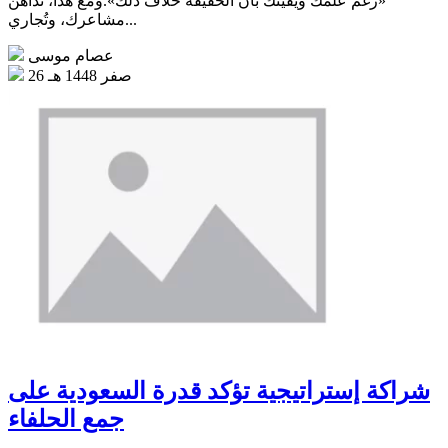
«رغم علمك ويقينك بأن الحقيقة خلاف ذلك».ومع هذا، تُداهن
مشاعرك، وتُجاري...
عصام موسى
26 صفر 1448 هـ
شراكة إستراتيجية تؤكد قدرة السعودية على
جمع الحلفاء