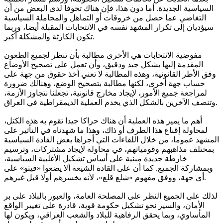
السياسية الجديدة. أما دون هذا، فإن هناك تخوفا لدى البعض من أن
التغاضي عما حصل من خروقات أو التماهل والمجاملة السياسية
سيؤديان إلى تكرار المشهد نفسه في الانتخابات المقبلة أيضا، وربما
تكون الكارثة والمشكلة أكبر.
مفوضية الانتخابات هي الأخرى مطالبة بأن تنظر لجميع الطعون
المقدمة إليها بشكل جيد ودقيق، وأن تعمل على تصحيح الأوضاع
وفق الأطر القانونية، وهذه المطالبة لا تعني أخذ حقوق من جهة على
حساب جهة أخرى، لكنها مطالبة بتصحيح الوضع، وهنالك ضرورة
لمراجعة جميع الأمور، لإيجاد مخارج قانونية، تجعلنا نتجاوز الأزمة،
وتنصف الآخرين بالشكل الذي يخدم العملية الديمقراطية في العراق.
أهم ما يميز هذه العملية أن هناك حراكا جيدا تقوم به هذه الكتل،
لمحاولة إقناع هذا الطرف أو ذاك، وهذا ما شهدناه في التأثير على
المشهد عموما، من خلال اللقاءات التي أجراها بعض القادة السياسية
بمختلف مذاهبهم وقومياتهم، في محاولة لإيجاد مشتركات، وترسيم
خارطة جديدة مبنية على أساس تشكيل الأغلبية السياسية،
وبمشاركة الجميع. كما أن على القادة الشيعة ألا يضعوا «فيتو» على
أي جهة، ووفق مفهوم «شلع قلع»، لأنه يخسرهم أولا قبل غيرهم.
لذلك على الجميع النظر على المصلحة العامة، والعبور بالبلاد على بر
الأمان، والسير نحو تشكيل حكومة قوية، قادرة على تغيير الواقع
المأساوي، وبما يحقق الرفاهية للبلاد والشعب العراقي، ويكون لها