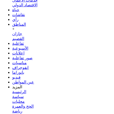
خدمات الأعمال
الاقتصاد الدولي
حياة
نقاشات
رأي
المناطق
+
جازان
القصيم
تفاعلية
الأسبوعية
اعلانات
صور تفاعلية
مناسبات
إنفوجراف
بانوراما
فيديو
عين المواطن
المزيد
الرئيسية
سياسة
محليات
الحج والعمرة
رياضة