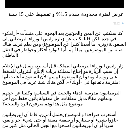
عرض لفترة محدودة مقدم 1.5% و تقسيط علي 15 سنة
TMG
كنا سنكتب عن اليمن والحوثيين بعد الهجوم على منشآت «أرامكو»
في جدة، لكن قلنا نكنب عن زيارة رئيس الوزراء البريطاني إلى
السعودية (وترى ما أبعدنا كثيرا عن الموضوع!) ومن يعلم فربما هناك
صلة بين الموضوعين، بما أنهما أتيا كتوارد أفكار وخواطر في العقل
الباطني!
زار رئيس الوزراء البريطاني المملكة قبل أسابيع، ويقال في الإعلام
إن سبب الزيارة هو إقناع المملكة بزيادة الإنتاج البترولي للضغط
على روسيا، ويبدو أن الموضوع لم يتم؛ لأن السعودية أعلنت أنها
ملتزمة باتفاقها في «أوبك+»، لكن هناك شيئا غريبا في الموضوع!
البريطانيون مدرسة الدهاء والخبث في السياسة وكتبنا عن خبثهم
ودهائهم مقالات بل معلقات، هل معقولة يأتون فقط من أجل
موضوع مثل هذا وهم يعرفون الرد والنتيجة؟
أستغرب صراحة! والموضوع يحتمل أمرين، فإما أن البريطانيين
جاؤوا بشيء أو سيناريو أو صفقة معينة أو حتى شيء آخر وأبقوه
سريا أو أن البريطانيين أصبحوا مع الجيل الحالي مثل كثير من