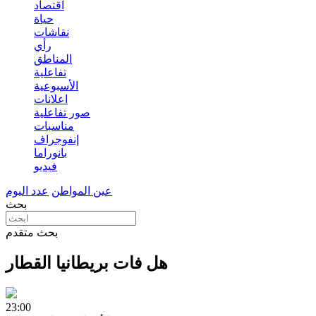
اقتصاد
حياة
نقاشات
رأي
المناطق
تفاعلية
الأسبوعية
اعلانات
صور تفاعلية
مناسبات
إنفوجراف
بانوراما
فيديو
عين المواطن
عدد اليوم
بحث
بحث متقدم
هل فات بريطانيا القطار
23:00