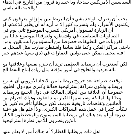
السياسيين الأمريكيين سذجا، ويا خسارة قرون من التاريخ في الدهاء
والخبث السياسي!
يجب أن يعترف الواحد بشيء أن البريطانيين ما زالوا يعرفون كيف
يكتمون الأسرار، ولم يتسرب كثير إلا ما أريد له أن يظهر للإعلام، لو
أن الزيارة لمسؤول أمريكي لتسرب الموضوع ثاني يوم في
الصالونات السياسية في واشنطن، ولعرفنا الموضوع غالبا من
القروبات في التطبيقات خصوصا من المسؤولين السابقين، ومن
باحثي مراكز الفكر، وكما قلنا سابقا واشنطن صارت مثل المنخل ما
فيه يتخبى، يمكن حتى بوابين العمارات في (دي سي) عندهم خبر!
لكن أستغرب أن بريطانيا العظمى تريد أن تقزم نفسها وعلاقتها مع
السعودية والخليج في أمور مؤقتة مثل زيادة إنتاج النفط الخ...
توقعت صراحة بعد خروج بريطانيا من الاتحاد الأوروبي أن تسرع
بريطانيا وتكون شراكة إستراتيجية فعالة وكبرى مع دول الخليج،
خصوصا أن العلاقة بين العوائل المالكة في دول الخليج وبريطانيا
وعائلتها المالكة وسياسييها الكبار تمتد لعقود، وهناك احترام بين
الجانبين وتفاهمات تاريخية قديمة، لكن بريطانيا تأخرت كثيرا بل
تلكأت كثيرا في عمل هذه الشراكات الكبرى، ولا أعلم هل هو «قلة
دبره» أو لم يعد هناك في بريطانيا السياسيون والمخططون الكبار
الذين ينظرون للأمور نظرة إستراتيجية.
هل فات بريطانيا القطار؟ أم هناك أمور لا يعلم عنها!