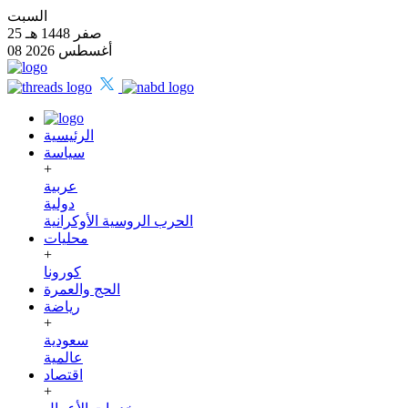
السبت
25 صفر 1448 هـ
08 أغسطس 2026
الرئيسية
سياسة
+
عربية
دولية
الحرب الروسية الأوكرانية
محليات
+
كورونا
الحج والعمرة
رياضة
+
سعودية
عالمية
اقتصاد
+