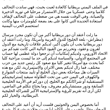
في الملف اليمني بريطانيا كالعادة لعبت بخبث، فهي ساندت التحالف
كلاميا وحتى عسكريا من خلال الاستمرار مرحليا في توريد الذخيرة
والصيانة، وفي الوقت نفسه هي من ضغطت على التحالف لإيقاف
استعادة الحديدة التي كانوا على بعد بضعة كيلومترات منها وكانت
ستحسم الحرب اليمنية!
ما زلت أعتقد أن دور بريطانيا أكبر من أن تكون مجرد مرسال
(مطراش– بلغة الخليج) للدول الغربية وأمريكا، وما زلت أعتقد أن
دور بريطانيا يجب أن يكون أكبر، لديكم علاقات تاريخية مع الدول
لقرون وعقود، وتحررتم من القيود البالية التي كانت تقيدكم من
الاتحاد الأوروبي، ولديكم إمكانيات أن ترجعوا دولة عظمى لها حساب
في المجتمع الدولي، والسياسة لديكم إلى حد ما ليست مزاجية كليا
كما يحدث مع أمريكا تتغير كليا مع صعود كل رئيس جديد من حزب
مختلف، فما زال لديكم بعض الاتزان والاستمرارية، لكن مع هذه
الميزات هل مماحكة بعض دول الخليج أو تأييد منتجات الشوارع
والكهوف في اليمن حتى من تحت الطاولة سيفيد إستراتيجيتكم
المستقبلية أو شراكاتكم مع الخليج، إن دوركم في الأزمة الخليجية
السابقة ودور مستشاريكم معروف، وما يحتاج نتكلم في الماضي،
لكن أرى أنه تقزيم للرؤية والإستراتيجية الأكبر للشراكة الخليجية
البريطانية، والخيار لكم.
أما بخصوص اليمن والحوثيين فلست أريد أن أعيد على التحالف
الميعاد، مقال «اضرب على الكايد ليا صرت بحلان» يشرح كل شيء