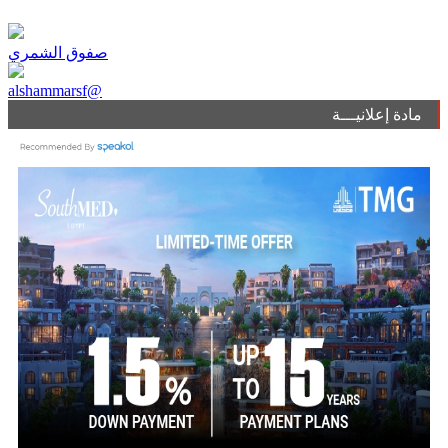
صفوق الشمري
alshammarsf@
مادة إعلانيـــة