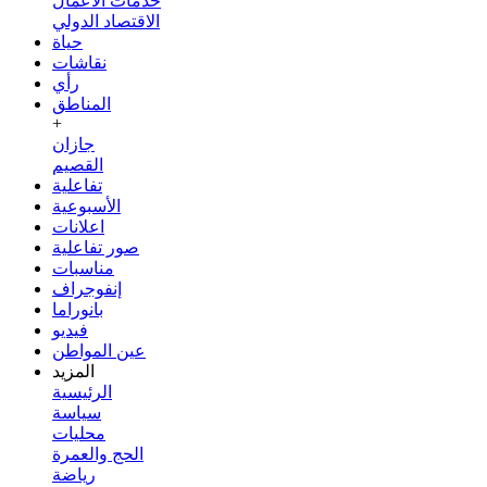
خدمات الأعمال
الاقتصاد الدولي
حياة
نقاشات
رأي
المناطق
+
جازان
القصيم
تفاعلية
الأسبوعية
اعلانات
صور تفاعلية
مناسبات
إنفوجراف
بانوراما
فيديو
عين المواطن
المزيد
الرئيسية
سياسة
محليات
الحج والعمرة
رياضة