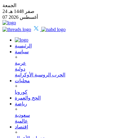
الجمعة
24 صفر 1448 هـ
07 أغسطس 2026
الرئيسية
سياسة
+
عربية
دولية
الحرب الروسية الأوكرانية
محليات
+
كورونا
الحج والعمرة
رياضة
+
سعودية
عالمية
اقتصاد
+