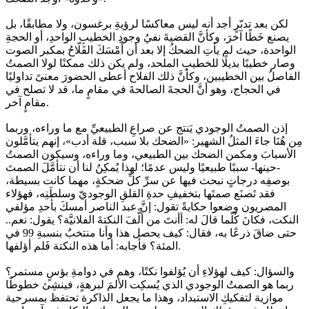
لكن بعد تدبّرٍ أجد أنه ليس معاكسًا لرؤيةِ برغسون، ولا مطابقًا، بل
يصنع خَطًا آخرَ، وكأنَّ القضيةَ نفيُ وجودِ الخطيبِ الواحدِ، أو الحجةِ
الواحدة، حيث لم يأتِ الضحكُ إلا بعد أن أَمْسَكَ الفَلّاحُ بمكبر الصوت
وصار خطيبًا بديلًا للخطيبِ الملحد، ولم يكن ذلك ممكنًا لولا الصمتُ
الفاصلُ بين الخطيبين، وكأنَّ ذلك الفلاح أعطى الحضورَ معنىً تداوليًا
في الحجاج، وهو أنَّ الحجةَ الصالحةَ في مقامٍ ما، قد لا تصلح في
مقامٍ آخر.
إذن الصمتُ الوجودي يَنتج عن صراعِ الطبيعيِّ مع ما وراءه، وربما
مِن هُنَا جاءَ المثلُ الشهير: «الضحك بلا سبب، قلة أدب»، إنهم يتأمَّلون
الأسبابَ ومكمن الضحك بين الطبيعي، وما وراءه، وسيكون الصمتُ
-حينها- سببًا طبيعيًا وليس عدمًا؛ لهذا يُمكِنُ لنا أن نتأمَّلَ الصمتَ
بوصفِه درجاتٍ نبحث فيها عن سرِّ كلِّ ضحكةٍ، مهما كانت بسيطة،
فقد تَصنَع صمتَها بتخفيفِ حدةِ القلقِ الوجوديّ وسلطَتِه، فهؤلاء
المصريون وضعوا حكايةً تقول: إنَّ عبد الناصر أمسكَ بأحدِ مؤلفي
النكت، فكانَ كُلّما قالَ له: أأنتَ من ألًّفَ النكتةَ الفلانيَّة؟ يقول: نعم..
حتى ضاقَ ذرعًا به، فقال: كيف يحصل هذا وأنا منتخبٌ بنسبةِ 99 في
المئة؟ فأجابه: أما هذه النكتة فَلم أؤلفها.
والسؤال: كيف لهؤلاءِ أن يُؤلفوا نكتًا، وهم في دوامةِ بؤسٍ مستمر؟
ربما هو الصمتُ الوجودي الذي يُسكِت الألمَ لبرهةٍ، فينشِئ خطوطًا
موازية لتفكيكِ الاستبداد، وهذا ما يجعل الذاكرة تحتفظ بمسرحية