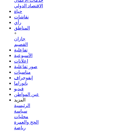
خدمات الأعمال
الاقتصاد الدولي
حياة
نقاشات
رأي
المناطق
+
جازان
القصيم
تفاعلية
الأسبوعية
اعلانات
صور تفاعلية
مناسبات
إنفوجراف
بانوراما
فيديو
عين المواطن
المزيد
الرئيسية
سياسة
محليات
الحج والعمرة
رياضة