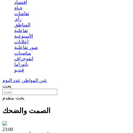
اقتصاد
حياة
نقاشات
رأي
المناطق
تفاعلية
الأسبوعية
اعلانات
صور تفاعلية
مناسبات
إنفوجراف
بانوراما
فيديو
عين المواطن
عدد اليوم
بحث
بحث متقدم
الصمت والضحك
23:00