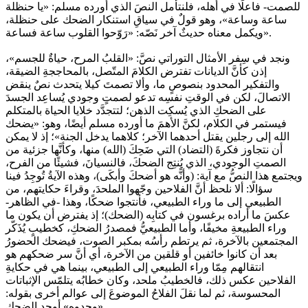
للصمت- فاعلًا في أهله، فلنتأمل النصَ الذي أورده مسلم: «يا حنظلة
ساعة وساعة»، وهو قولٌ في سياقِ استنكار الضحك على حنظلة،
ويكمل معناه حديثٌ آخر نَصّه: «رَوّحوا القلوب ساعة فساعة».
ونجد في سِفر الأمثال التوراتي نصَّ: «القلبُ المرح، حياةٌ للجسم»،
إذن كأنَّ الديانات تفترض الكلامَ المتّصل، بالمحاججةِ الضيقة،
والتفكير المحدود بنصوصٍ ما، وألا تصمتَ كيلا يتحدث نصٌ ينقض
الاتصالَ، لكن في الوقتِ نفسِه تدعو لصمتٍ وجودي يُساعِد الجسدَ
على الضحكِ الذي يُسكِت الذهن؛ لتتجدَّد خلايا الحياة بالمتكلم
فيستمر في الكلام، لكنَّ الأهمَ ما أورده مسلم أيضًا، وهو: «يضحك
الله إلى رجلين يقتل أحدهما الآخر؛ كلاهما يدخل الجنة»؛ إذ لا يمكن
أن نتجاوز فكرةَ (التضاد) التي ضَحِكَ (الله) منها، وكأنَّها جزئية من
الصمتِ الوجودي، الذي يُنتِج الضحكَ، فالنسيانَ، فشيئًا من الفرح،
ويجتمع هذا النصُّ مع آية: (وأنًّه هو أضحكَ وأبكَى)، وهذه الآيةُ تُوجِدُ فينا
سؤالًا: ‏ألا نلحظ أنَّ الفلاحين وجّهوا الملحدَ، وقراءَ حكايتهم، من
الطبيعي إلى ما وراء الطبيعي، فأنتجوا ضحكًا، وهذا -في الظاهر-
عكسَ ما أراده برغسون في كتابِه (الضحك)؛ إذ يفترض أن يكون ما
وراء الطبيعةِ مخيفًا، وأما الطبيعيُّ فمصدرُ الضحكِ، كخطيبٍ يُذَكّر
المجتمعين بالآخرة، ثم يرتطم رأسُه بمكبر الصوت، فيضحك الحضورُ
بعد أن كانوا خائفين أو قلقين من الآخرة، أي أنَّ سر ضحكهم هو
انتقالهم مِمّا وراء الطبيعي إلى الطبيعي، بينما هي في حكايةِ
الفلاحين عكس ذلك، فالخطيبُ ملحد، وكان خطابُه يتلمّس الإثباتات
المحسوسة، ثم لما نقلَ الفلاحُ الموضوعَ إلى عوالم أخرى بقوله:
«وحدوه» أوجد الضحك.