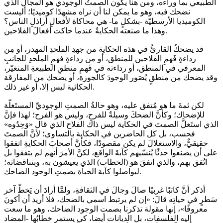
الطبيعي بما وراءه، ومن هنا يكون الصمتُ الوجودي هو المجال الذي
نضحك فيه، وهو ما يمكن لنا أن نراه مشهدًا كوميديًا؛ أليست
الكوميديا الأرسطيّة -بشكلٍ ما- هي محاكاة لأفعالِ أراذلِ الناس؟
وهذا ما صنعته الحكايةُ عندما حاكت أفعالَ الفلاحين.
قد يضحكُ القارئُ في هذه الحكاية من جهدِ الملحدِ المهدر، أو مِن
رداءةِ فَهمِ الفلاحين للمنطق، أو من رداءةِ فهمِ الملحدِ للجانبِ
المعرفي في المنطق، أو رداءته في فَهمِ منطقِ الطبيعةِ المتغيّر،
وقد يضحك من منطقٍ يُصَور الوجودَ كالجوزة، أو يضحك من المفارقة
الحكائية ليس إلا، أو غير ذلك.
لكن ثمةَ ما هو مُتفق عليه، وهو حالةُ الصمتِ الوجوديِّ المستَغلّة
للإضحاك؛ وكأنَّ الضحكَ وسيلةٌ للفرحِ، وليس هو الفرح؛ لهذا فإنَّ
الذي استَغلَّ الصمتَ في الحكاية ليس ذاك الفلاح الذي قال «وَحِدُوه»
فحسب، بل كل الحاضرين في الحكاية بالتساوي؛ لأنَّ الصمتَ
حقيقيٌّ، والاستغلالَ لم يكن مقصودًا، فكأنَّ أصحابَ الحكايةِ اتفقوا
على أن يصنعوا حدثًا يُنسّيهم كآبةَ الواقع، لكنَّ الأمرَ أنهم لم يتفقوا بل
اتُفق بهم، والذي اتفقَ هو (الخطاب) الذي يعيشون به، وبتناقضاته؛
ليواصلوا كآبة الحياة بصمتِ الوجود الضاحك.
أذكر أنَّ كاتبًا غربيًا صالَ وجالَ في الثقافةِ، ولمَّا أرادَ أن يَخطّ آخر
سَطرٍ في حياتِه قالَ: «إن لم يرتبط اسمي بالضحك، فلا أريد أن أكونَ
معروفًا»، إنها مقولة تذكرنا بصمت الوجود الضاحك، وهو ما سعت
إليه الفلسفات، بل الديانات أيضا، كي يستمر خطابُها -المضاد