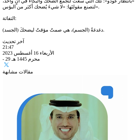
«بانتظار غودو»؛ تلك التي سعت لتجمع الضحك والبكاء في آنٍ واحد،
لتصنع مقولتَها: «لا شيءَ يُضحك أكثر من البؤس».
‏‏التفاتة:
‏دغدغةُ (الجسم)، هي صمتٌ مؤقتٌ ليضحكَ (الجسد).
آخر تحديث
21:47
الأربعاء 16 أغسطس 2023
- 29 محرم 1445 هـ
مقالات مشابهة