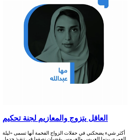
العاقل يتزوج والمعازيم لجنة تحكيم
أكثر شيء يضحكني في حفلات الزواج الفخمة أنها تسمى «ليلة
العمر»، بينما العريس والعروس يقضيان نصفها في تنفيذ جدول