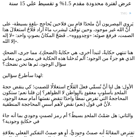
عرض لفترة محدودة مقدم 1.5% و تقسيط علي 15 سنة
TMG
يَروي المِصريون أنَّ ملحدًا قام بين فلاحين يُحاجج -بلغةٍ بسيطة- على
أنَّ الله غير موجود، وحين توقّفَ ليشرب ماءً أراد فَلّاحٌ استغلالَ هذا
الصمت، فرفعَ صوتَه: «وَحِدوووه».. فَضَجّ المكانُ بصوتٍ واحد: «لا إله
إلا الله».
هنا تنتهي حكايةٌ، لتبدأ أخرى، هي حكايةُ (الضحكِ)، مما جرى، الضحكِ
الذي هو جزءٌ من الوجود؛ ألم تُدخلنا هذه الحكاية في معنى من معاني
سؤال الوجود، ثم ها نحن نضحك؟
لهذا سأطرحُ سؤالين:
الأول: هل لنا أنَّ نُسمِّي فعلَ الفَلّاح استغلالًا للصمتِ؛ كي ينقض حجةَ
الملحدِ بأسلوبٍ معقودٍ بالبواطن لا الظواهر؟ إن قلنا نعم؛ ستكون
المحاججةُ التي تفرض نمطًا واحدًا تنقض نفسَها أمام سعة الوجود،
لأنَّ في قول (نعم) نقض لأهم أسسِ المحاججة المنطقية.
والثاني: هل صَمْتُ الملحدِ بسيطٌ؟ أم رمز لصمتٍ وجودي بما أنه جاءَ
في حكايةٍ وجودية؟
تفترض المقالةُ أنه صمتٌ وجوديٌّ، أو هو صمتُ التفكيرِ الفعلي بعلاقةِ