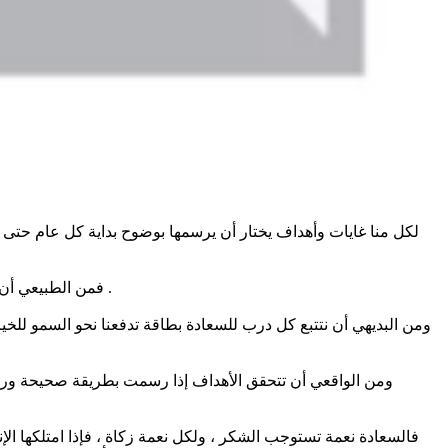
لكل منا غايات وأهداف يختار أن يرسمها بوضوح بداية كل عام حتى 
فمن الطبيعي أن نحصي الأخطاء لنتجاوز بها محطة التصحيح ، و نبلغ بها مرحلة التحسين ، لنخرج من عواقب الميل والهفوى إلى واحة الاتزان والعيش في أمان .
ومن البديهي أن نتتبع كل درب للسعادة بطاقة تدفعنا نحو السمو للخ
ومن الواقعي أن تتحقق الأهداف إذا رسمت بطريقة صحيحة وروح 
فالسعادة نعمة تستوجب الشكر ، ولكل نعمة زكاة ، فإذا امتلكها الإنس