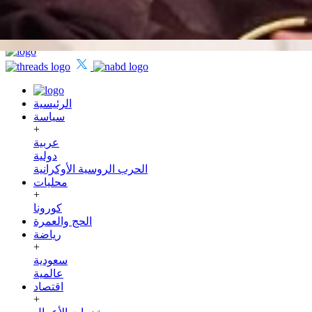
السبت
25 صفر 1448 هـ
08 أغسطس 2026
الرئيسية
سياسة
+
عربية
دولية
الحرب الروسية الأوكرانية
محليات
+
كورونا
الحج والعمرة
رياضة
+
سعودية
عالمية
اقتصاد
+