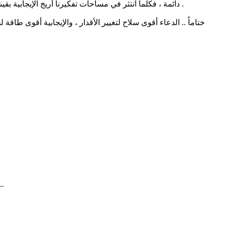
دائمة ، فكلما انتثر في مساحات تفكيرنا أريج الإيجابية بقينا رهن إشارة أهدافنا ، و قيد أحلامنا ، وكلما تنفسنا هذه الطاقة العذبة بحثنا عن الجودة في التفكير والتخطيط والوصول الحسن لمبتغى الغايات .
ختاماً .. الدعاء أقوى سلاح لتغيير الأقدار ، والإيجابية أقوى طا
عندما تتدفق الخواطر عن أبها، ويفوح عطر أماكنها، وينتشي حنين ذكرياتها، وتتصدر سير الراحلين