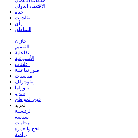
خدمات الأعمال
الاقتصاد الدولي
حياة
نقاشات
رأي
المناطق
+
جازان
القصيم
تفاعلية
الأسبوعية
اعلانات
صور تفاعلية
مناسبات
إنفوجراف
بانوراما
فيديو
عين المواطن
المزيد
الرئيسية
سياسة
محليات
الحج والعمرة
رياضة