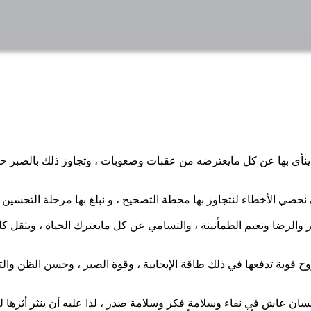
ينأى بها عن كل مايعترضه من عقبات وصعوبات ، وتجاوز ذلك بالصبر حت
ير والرضا ونعيم الطمأنينة ، والتسامي عن كل مايعترك الحياة ، ويثق
قوية تدفعها في ذلك طاقة الإيجابية ، وقوة الصبر ، وحسن الظن والت
ان عاش في نقاء وسلامة فكر وسلامة صدر ، لذا عليه أن ينثر أثرها ليمتد