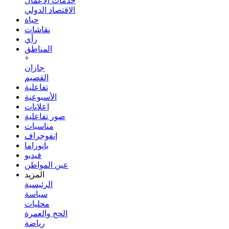
خدمات الأعمال
الاقتصاد الدولي
حياة
نقاشات
رأي
المناطق
+
جازان
القصيم
تفاعلية
الأسبوعية
اعلانات
صور تفاعلية
مناسبات
إنفوجراف
بانوراما
فيديو
عين المواطن
المزيد
الرئيسية
سياسة
محليات
الحج والعمرة
رياضة