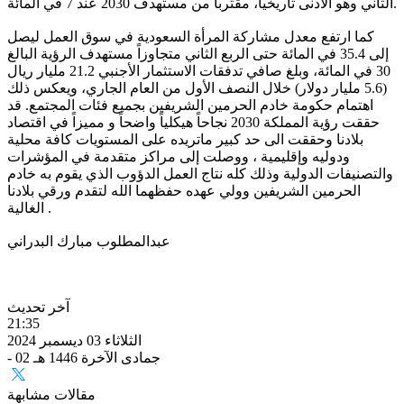
الثاني وهو الأدنى تاريخياً، مقترباً من مستهدف 2030 عند 7 في المائة.
كما ارتفع معدل مشاركة المرأة السعودية في سوق العمل ليصل
إلى 35.4 في المائة حتى الربع الثاني متجاوزاً مستهدف الرؤية البالغ
30 في المائة، وبلغ صافي تدفقات الاستثمار الأجنبي 21.2 مليار ريال
(5.6 مليار دولار) خلال النصف الأول من العام الجاري، ويعكس ذلك
اهتمام حكومة خادم الحرمين الشريفين بجميع فئات المجتمع. قد
حققت رؤية المملكة 2030 نجاحاً هيكلياً واضحاً و مميزاً في اقتصاد
بلادنا وحققت الى حد كبير ماتريده على المستويات كافة محلية
ودوليه وإقليمية ، ووصلت إلى مراكز متقدمة في المؤشرات
والتصنيفات الدولية وذلك كله نتاج العمل الدؤوب الذي يقوم به خادم
الحرمين الشريفين وولي عهده حفظهما الله لتقدم ورقي بلادنا
الغالية .
عبدالمطلوب مبارك البدراني
آخر تحديث
21:35
الثلاثاء 03 ديسمبر 2024
- 02 جمادى الآخرة 1446 هـ
مقالات مشابهة