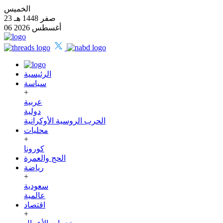
الخميس
23 صفر 1448 هـ
06 أغسطس 2026
الرئيسية
سياسة
+
عربية
دولية
الحرب الروسية الأوكرانية
محليات
+
كورونا
الحج والعمرة
رياضة
+
سعودية
عالمية
اقتصاد
+