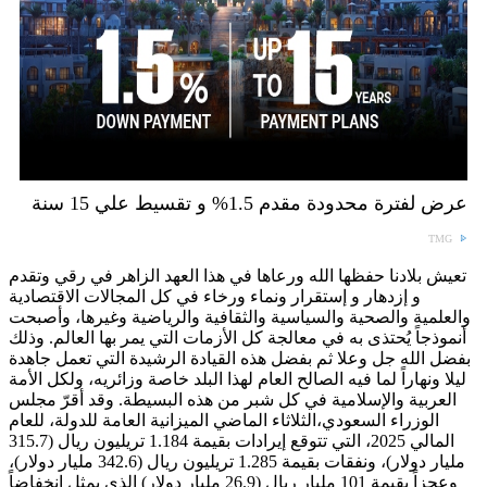
عرض لفترة محدودة مقدم 1.5% و تقسيط علي 15 سنة
TMG
تعيش بلادنا حفظها الله ورعاها في هذا العهد الزاهر في رقي وتقدم
و إزدهار و إستقرار ونماء ورخاء في كل المجالات الاقتصادية
والعلمية والصحية والسياسية والثقافية والرياضية وغيرها، وأصبحت
أنموذجاً يُحتذى به في معالجة كل الأزمات التي يمر بها العالم. وذلك
بفضل الله جل وعلا ثم بفضل هذه القيادة الرشيدة التي تعمل جاهدة
ليلا ونهاراً لما فيه الصالح العام لهذا البلد خاصة وزائريه، ولكل الأمة
العربية والإسلامية في كل شبر من هذه البسيطة. وقد أقرّ مجلس
الوزراء السعودي،الثلاثاء الماضي الميزانية العامة للدولة، للعام
المالي 2025، التي تتوقع إيرادات بقيمة 1.184 تريليون ريال (315.7
مليار دولار)، ونفقات بقيمة 1.285 تريليون ريال (342.6 مليار دولار)،
وعجزاً بقيمة 101 مليار ريال (26.9 مليار دولار) الذي يمثل انخفاضاً