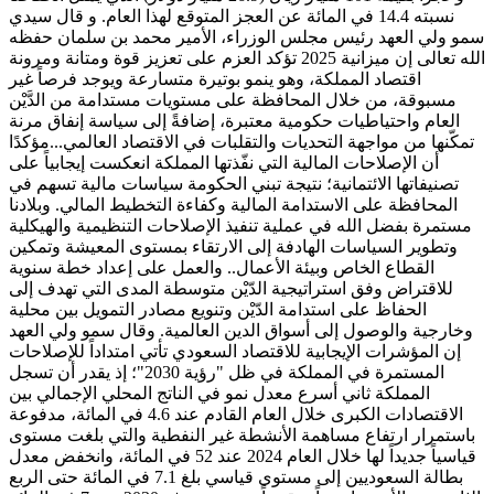
نسبته 14.4 في المائة عن العجز المتوقع لهذا العام. و قال سيدي
سمو ولي العهد رئيس مجلس الوزراء، الأمير محمد بن سلمان حفظه
الله تعالى إن ميزانية 2025 تؤكد العزم على تعزيز قوة ومتانة ومرونة
اقتصاد المملكة، وهو ينمو بوتيرة متسارعة ويوجد فرصاً غير
مسبوقة، من خلال المحافظة على مستويات مستدامة من الدَّيْن
العام واحتياطيات حكومية معتبرة، إضافةً إلى سياسة إنفاق مرنة
تمكّنها من مواجهة التحديات والتقلبات في الاقتصاد العالمي...مؤكدًا
أن الإصلاحات المالية التي نفّذتها المملكة انعكست إيجابياً على
تصنيفاتها الائتمانية؛ نتيجة تبني الحكومة سياسات مالية تسهم في
المحافظة على الاستدامة المالية وكفاءة التخطيط المالي. وبلادنا
مستمرة بفضل الله في عملية تنفيذ الإصلاحات التنظيمية والهيكلية
وتطوير السياسات الهادفة إلى الارتقاء بمستوى المعيشة وتمكين
القطاع الخاص وبيئة الأعمال.. والعمل على إعداد خطة سنوية
للاقتراض وفق استراتيجية الدّيْن متوسطة المدى التي تهدف إلى
الحفاظ على استدامة الدّيْن وتنويع مصادر التمويل بين محلية
وخارجية والوصول إلى أسواق الدين العالمية. وقال سمو ولي العهد
إن المؤشرات الإيجابية للاقتصاد السعودي تأتي امتداداً للإصلاحات
المستمرة في المملكة في ظل "رؤية 2030"؛ إذ يقدر أن تسجل
المملكة ثاني أسرع معدل نمو في الناتج المحلي الإجمالي بين
الاقتصادات الكبرى خلال العام القادم عند 4.6 في المائة، مدفوعة
باستمرار ارتفاع مساهمة الأنشطة غير النفطية والتي بلغت مستوى
قياسياً جديداً لها خلال العام 2024 عند 52 في المائة، وانخفض معدل
بطالة السعوديين إلى مستوى قياسي بلغ 7.1 في المائة حتى الربع