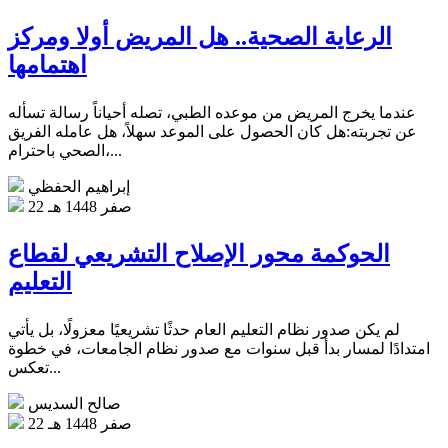
الرعاية الصحية.. هل المريض أولا ومركز
اهتمامها
عندما يخرج المريض من موعده الطبي، تصله أحياناً رسالة تسأله
عن تجربته:هل كان الحصول على الموعد سهلاً، هل عامله الفريق
الصحي باحترام،...
إبراهيم الحفظي
22 صفر 1448 هـ
الحوكمة محور الإصلاح التشريعي لقطاع
التعليم
لم يكن صدور نظام التعليم العام حدثًا تشريعيًا معزولًا، بل يأتي
امتدادًا لمسار بدأ قبل سنوات مع صدور نظام الجامعات، في خطوة
تعكس...
صالح السديس
22 صفر 1448 هـ