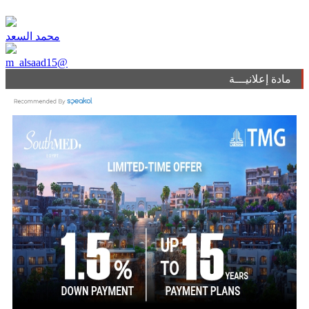
محمد السعد
m_alsaad15@
مادة إعلانيـــة