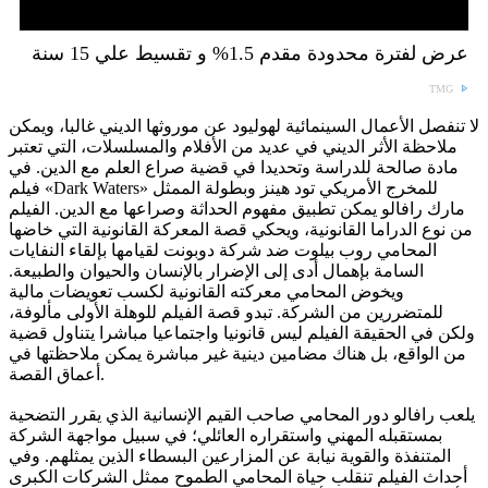
عرض لفترة محدودة مقدم 1.5% و تقسيط علي 15 سنة
TMG
لا تنفصل الأعمال السينمائية لهوليود عن موروثها الديني غالبا، ويمكن
ملاحظة الأثر الديني في عديد من الأفلام والمسلسلات، التي تعتبر
مادة صالحة للدراسة وتحديدا في قضية صراع العلم مع الدين. في
فيلم «Dark Waters» للمخرج الأمريكي تود هينز وبطولة الممثل
مارك رافالو يمكن تطبيق مفهوم الحداثة وصراعها مع الدين. الفيلم
من نوع الدراما القانونية، ويحكي قصة المعركة القانونية التي خاضها
المحامي روب بيلوت ضد شركة دوبونت لقيامها بإلقاء النفايات
السامة بإهمال أدى إلى الإضرار بالإنسان والحيوان والطبيعة.
ويخوض المحامي معركته القانونية لكسب تعويضات مالية
للمتضررين من الشركة. تبدو قصة الفيلم للوهلة الأولى مألوفة،
ولكن في الحقيقة الفيلم ليس قانونيا واجتماعيا مباشرا يتناول قضية
من الواقع، بل هناك مضامين دينية غير مباشرة يمكن ملاحظتها في
أعماق القصة.
يلعب رافالو دور المحامي صاحب القيم الإنسانية الذي يقرر التضحية
بمستقبله المهني واستقراره العائلي؛ في سبيل مواجهة الشركة
المتنفذة والقوية نيابة عن المزارعين البسطاء الذين يمثلهم. وفي
أحداث الفيلم تنقلب حياة المحامي الطموح ممثل الشركات الكبرى