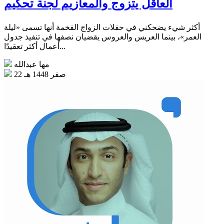
العاقل يتزوج والمعازيم لجنة تحكيم
أكثر شيء يضحكني في حفلات الزواج الفخمة أنها تسمى «ليلة
العمر»، بينما العريس والعروس يقضيان نصفها في تنفيذ جدول
أعمال أكثر تعقيدًا...
مها عبدالله
22 صفر 1448 هـ