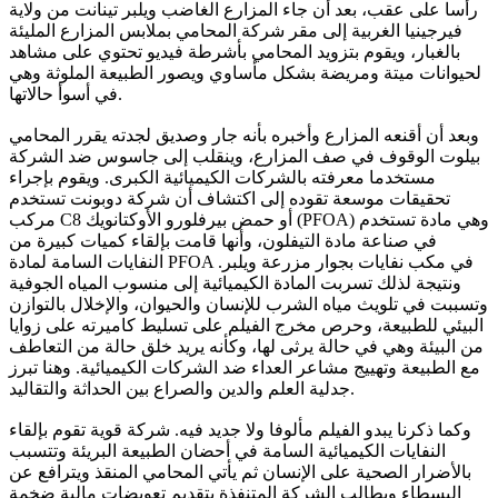
رأسا على عقب، بعد أن جاء المزارع الغاضب ويلبر تينانت من ولاية
فيرجينيا الغربية إلى مقر شركة المحامي بملابس المزارع المليئة
بالغبار، ويقوم بتزويد المحامي بأشرطة فيديو تحتوي على مشاهد
لحيوانات ميتة ومريضة بشكل مأساوي ويصور الطبيعة الملوثة وهي
في أسوأ حالاتها.
وبعد أن أقنعه المزارع وأخبره بأنه جار وصديق لجدته يقرر المحامي
بيلوت الوقوف في صف المزارع، وينقلب إلى جاسوس ضد الشركة
مستخدما معرفته بالشركات الكيميائية الكبرى. ويقوم بإجراء
تحقيقات موسعة تقوده إلى اكتشاف أن شركة دوبونت تستخدم
مركب C8 أو حمض بيرفلورو الأوكتانويك (PFOA) وهي مادة تستخدم
في صناعة مادة التيفلون، وأنها قامت بإلقاء كميات كبيرة من
النفايات السامة لمادة PFOA في مكب نفايات بجوار مزرعة ويلبر.
ونتيجة لذلك تسربت المادة الكيميائية إلى منسوب المياه الجوفية
وتسببت في تلويث مياه الشرب للإنسان والحيوان، والإخلال بالتوازن
البيئي للطبيعة، وحرص مخرج الفيلم على تسليط كاميرته على زوايا
من البيئة وهي في حالة يرثى لها، وكأنه يريد خلق حالة من التعاطف
مع الطبيعة وتهييج مشاعر العداء ضد الشركات الكيميائية. وهنا تبرز
جدلية العلم والدين والصراع بين الحداثة والتقاليد.
وكما ذكرنا يبدو الفيلم مألوفا ولا جديد فيه. شركة قوية تقوم بإلقاء
النفايات الكيميائية السامة في أحضان الطبيعة البريئة وتتسبب
بالأضرار الصحية على الإنسان ثم يأتي المحامي المنقذ ويترافع عن
البسطاء ويطالب الشركة المتنفذة بتقديم تعويضات مالية ضخمة