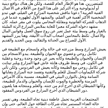
للمتضررين. هذا هو الإطار العام للقصة، ولكن هل هناك دوافع دينية
أو أيديولوجية وراء التركيز على هذا النوع من الأفلام في الأعمال
الفنية الغربية؟ دعونا نناقش شخصية المزارع في الفيلم، فهي تبدو
الشخصية الأكثر أهمية في الفيلم، والمشهد الأول لظهوره عندما قرر
الذهاب للشركة القانونية ومقابلة المحامي بيلوت في مقر عمله. كان
مشهد دخوله الشركة معبرا للغاية بملابس المزارع الرثة المليئة
بالغبار وفي وسط بيئة عمل تعبر عن روح سوق العمل وقوانين المال
والأعمال. تكتظ بالمحامين أصحاب البدلات الأنيقة، وهنا يبرز المشهد
الأول للصراع بين الحداثة والتقاليد، وبين الجديد والقديم.
يعيش المزارع وسط مزرعته في حالة وئام وانسجام مع الطبيعة في
تكامل روحي وعضوي مع الحيوان والطبيعة. يبدو الانسجام بين
الإنسان والحيوان والطبيعة وكأنه يعبر عن وجود وحدة روحية وعقلية
في الكون، في وسط ظروف هانئة عاش فيها المزارع ويلبر تينانت
في تكامل روحي مع الطبيعة وكأنه يعيش في الفردوس. ولكن تأتي
شركة الكيماويات الممثل للعلم والتقنية وتفسد جنة المزارع بنفاياتها
السامة وتخل بالتوازن البيئي في الطبيعة، مسببة بذلك الأمراض
المزمنة والخطيرة والموت للإنسان والحيوان والدمار للطبيعة،
وكأنها الشيطان الذي أخرج آدم من جنته. والعلم ومنتجاته هنا يلعبون
دور الشيطان الذي أخرج المزارع من الفردوس المفقود.
المجتمعات الغربية تحمل عاطفة دينية تجاه الطبيعة، وهي تفسر
حالة العداء المستمر تجاه شركات الطاقة حول العالم، حتى وإن