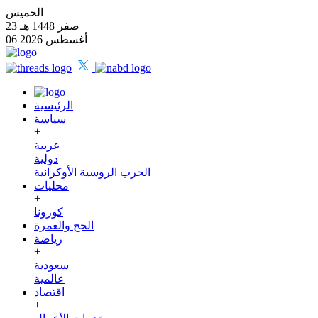
الخميس
23 صفر 1448 هـ
06 أغسطس 2026
الرئيسية
سياسة
+
عربية
دولية
الحرب الروسية الأوكرانية
محليات
+
كورونا
الحج والعمرة
رياضة
+
سعودية
عالمية
اقتصاد
+