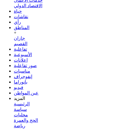
خدمات الأعمال
الاقتصاد الدولي
حياة
نقاشات
رأي
المناطق
+
جازان
القصيم
تفاعلية
الأسبوعية
اعلانات
صور تفاعلية
مناسبات
إنفوجراف
بانوراما
فيديو
عين المواطن
المزيد
الرئيسية
سياسة
محليات
الحج والعمرة
رياضة