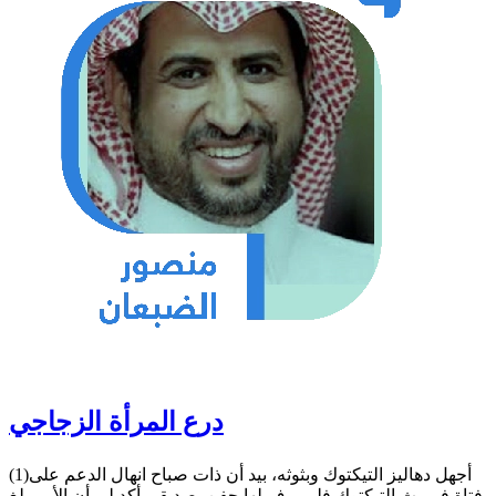
درع المرأة الزجاجي
(1)أجهل دهاليز التيكتوك وبثوثه، بيد أن ذات صباح انهال الدعم على
فتاة في بث التيكتوك فلم يرف لها جفن. صديقي أكد لي أن الأمر بلغ