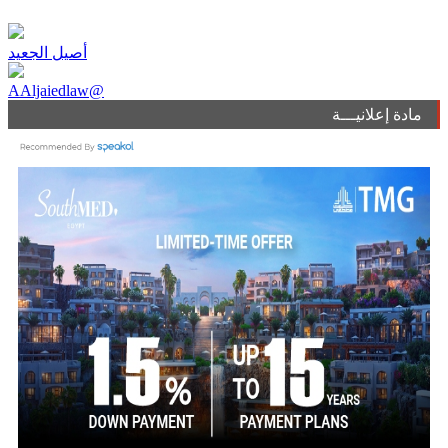
أصيل الجعيد
AAljaiedlaw@
مادة إعلانيـــة