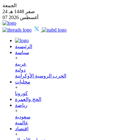
الجمعة
24 صفر 1448 هـ
07 أغسطس 2026
الرئيسية
سياسة
+
عربية
دولية
الحرب الروسية الأوكرانية
محليات
+
كورونا
الحج والعمرة
رياضة
+
سعودية
عالمية
اقتصاد
+