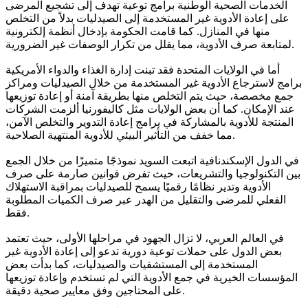
الخدمات الصحية الوطنية برامج توعية تهدف إلى تشجيع المرضى
على إعادة الأدوية غير المستخدمة إلى الصيدليات بدلاً من التخلص
منها في المنازل. كما قامت الحكومة بإدخال أنظمة إلكترونية
لمتابعة صرف الأدوية، مما يقلل من تكرار الوصفات غير الضرورية.
أما في الولايات المتحدة فقد تبنت إدارة الغذاء والدواء الأمريكية
برامج لاسترجاع الأدوية غير المستخدمة من خلال الصيدليات ومراكز
جمع مخصصة، حيث يتم التخلص منها بطريقة آمنة أو إعادة توزيعها
عند الإمكان. كما أن بعض الولايات مثل كاليفورنيا ألزمت الشركات
المنتجة للأدوية بالمشاركة في برامج إعادة التدوير والتخلص الآمن،
مما خفف من التأثير البيئي للأدوية المنتهية الصلاحية.
في الدول الإسكندنافية اتبعت السويد نموذجًا متميزًا من خلال الجمع
بين التكنولوجيا والتشريعات، حيث تفرض قوانين صارمة على صرف
الأدوية وتدير نظامًا رقميًا يسمح للصيدليات بمراقبة الاستهلاك
الفعلي للمرضى والتقليل من الهدر عبر صرف الكميات المطلوبة
فقط.
في العالم العربي، لا تزال الجهود في مراحلها الأولى، حيث تعتمد
بعض الدول على حملات توعية دورية تدعو إلى إعادة الأدوية غير
المستخدمة إلى المستشفيات والصيدليات، كما بدأت بعض
المؤسسات الخيرية في جمع الأدوية التي لم تستخدم وإعادة توزيعها
على المحتاجين وفق معايير صحية دقيقة.