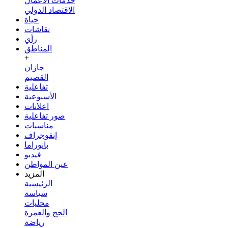
خدمات الأعمال
الاقتصاد الدولي
حياة
نقاشات
رأي
المناطق
+
جازان
القصيم
تفاعلية
الأسبوعية
اعلانات
صور تفاعلية
مناسبات
إنفوجراف
بانوراما
فيديو
عين المواطن
المزيد
الرئيسية
سياسة
محليات
الحج والعمرة
رياضة