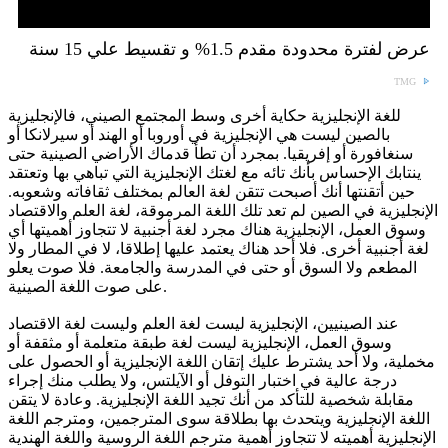
عرض لفترة محدودة مقدم 1.5% و تقسيط علي 15 سنة
TMG
للغة الإنجليزية حكاية أخرى وسط المجتمع الصيني، فالإنجليزية
بالصين ليست هي الإنجليزية في أوروبا أو الهند أو سيرلانكا أو
سنغافورة أو إفريقيا. بمجرد أن تطأ قدماك الأراضي الصينية حتى
ينتابك الإحساس بأنك تائه مع لغتك الإنجليزية التي تباهي بها وتعتقد
حين أتقنتها أنك أصبحت تتقن لغة العالم بمختلف ثقافاته وشعوبه.
الإنجليزية في الصين لم تعد تلك اللغة المرموقة، لغة العلم والاقتصاد
وسوق العمل، الإنجليزية هناك مجرد لغة أجنبية لا تتجاوز أهميتها أي
لغة أجنبية أخرى. فلا أحد هناك يعتمد عليها إطلاقا، لا في المطار ولا
المطعم ولا السوق أو حتى في المدرسة والجامعة. فلا صوت يعلو
على صوت اللغة الصينية.
عند الصينيين، الإنجليزية ليست لغة العلم وليست لغة الاقتصاد
وسوق العمل، الإنجليزية ليست لغة طبقة متعلمة أو مثقفة أو
مخملية، ولا أحد يشترط عليك إتقان اللغة الإنجليزية أو الحصول على
درجة عالية في اختبار التوفل أو الآيلتس، ولا يطلب منك إجراء
مقابلة شخصية للتأكد من أنك تجيد اللغة الإنجليزية. وعادة لا يتقن
اللغة الإنجليزية ويتحدث بها بطلاقة سوى المترجمين، ومترجم اللغة
الإنجليزية أهميته لا تتجاوز أهمية مترجم اللغة الروسية واللغة الهندية