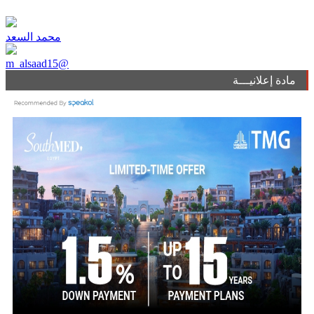
محمد السعد
m_alsaad15@
مادة إعلانيـــة