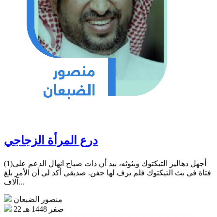
درع المرأة الزجاجي
(1)أجهل دهاليز التيكتوك وبثوثه، بيد أن ذات صباح انهال الدعم على
فتاة في بث التيكتوك فلم يرف لها جفن. صديقي أكد لي أن الأمر بلغ
آلاف...
منصور الضبعان
22 صفر 1448 هـ