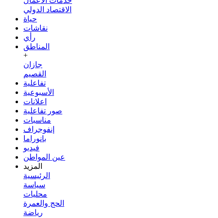
خدمات الأعمال
الاقتصاد الدولي
حياة
نقاشات
رأي
المناطق
+
جازان
القصيم
تفاعلية
الأسبوعية
اعلانات
صور تفاعلية
مناسبات
إنفوجراف
بانوراما
فيديو
عين المواطن
المزيد
الرئيسية
سياسة
محليات
الحج والعمرة
رياضة