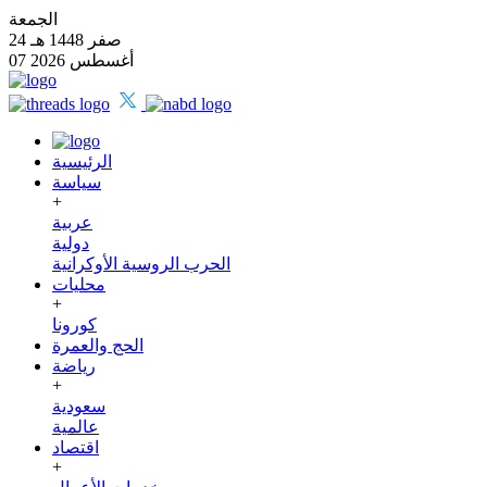
الجمعة
24 صفر 1448 هـ
07 أغسطس 2026
الرئيسية
سياسة
+
عربية
دولية
الحرب الروسية الأوكرانية
محليات
+
كورونا
الحج والعمرة
رياضة
+
سعودية
عالمية
اقتصاد
+