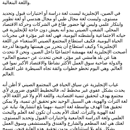
واللغة البنغالية.
في الصين، الإنجليزية ليست لغة دراسة أو اختبارات قبول وتحديد
مستوى، وليست لغة مجال طبي أو مجال هندسي أو لغة تطوير
وابتكار علمي وليس لها حضور طاغ في الشركات وحركة الاقتصاد
المحلي. الشعب الصيني يبدو أنه يعيش دون حاجة للإنجليزية في
حياته الاجتماعية وأنشطته اليومية، فهي لغة غير مؤثرة في مجريات
الحياة اليومية. فكيف استطاع المجتمع الصيني الاستغناء عن اللغة
الإنجليزية؟ وكيف استطاع أن يتحرر من هيمنتها وقيودها لدرجة
أصبحت الإنجليزية لغة مهمشة اجتماعيًا داخل الصين. ونحن لا نتحدث
هنا عن بلد هامشي غير مؤثر، فنحن نتحدث عن «مصنع العالم»
والدولة صاحبة سوق العمل الأكثر نشاطا والاقتصاد الأكبر نموا في
العالم. وهي اليوم تخطو خطوات واثقة تجاه السيطرة على اقتصاد
العالم.
غياب الإنجليزية عن سياق الحياة في المجتمع الصيني لا أظن أنه
يحدث بشكل عفوي غير مخطط له، فالتخطيط اللغوي ضروري لأي
مجتمع يهدف لتحقيق تنمية اقتصادية، واللغة الأم ولا غير اللغة الأم،
لغة التراث والهوية، هي السبيل الوحيد نحو تحقيق أي تنمية، ولا يمكن
تحقيق هذا الهدف بواسطة لغة أجنبية -مهما بلغ انتشارها- نيابة عن
لغة الهوية والتراث. لغتك الأم يجب أن تكون لغة العلم والبحث
العلمي ولغة الدراسة الجامعية واختبارات القبول وتحديد المستوى،
لغتك هي لغة المطعم والشارع والفندق والمستشفى وسوق العمل
بشكل عام بلا استثناءات. ودون تحقيق هذه الغاية فنحن نسمح