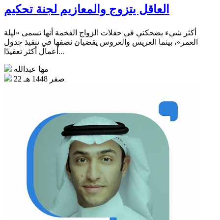
العاقل يتزوج والمعازيم لجنة تحكيم
أكثر شيء يضحكني في حفلات الزواج الفخمة أنها تسمى «ليلة
العمر»، بينما العريس والعروس يقضيان نصفها في تنفيذ جدول
أعمال أكثر تعقيدًا...
مها عبدالله
22 صفر 1448 هـ