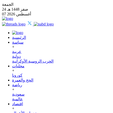
الجمعة
24 صفر 1448 هـ
07 أغسطس 2026
الرئيسية
سياسة
+
عربية
دولية
الحرب الروسية الأوكرانية
محليات
+
كورونا
الحج والعمرة
رياضة
+
سعودية
عالمية
اقتصاد
+