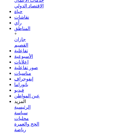
خدمات الأعمال
الاقتصاد الدولي
حياة
نقاشات
رأي
المناطق
+
جازان
القصيم
تفاعلية
الأسبوعية
اعلانات
صور تفاعلية
مناسبات
إنفوجراف
بانوراما
فيديو
عين المواطن
المزيد
الرئيسية
سياسة
محليات
الحج والعمرة
رياضة