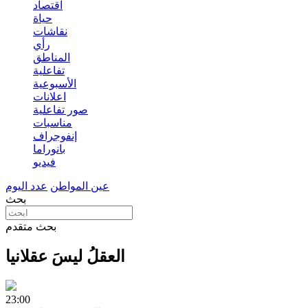
اقتصاد
حياة
نقاشات
رأي
المناطق
تفاعلية
الأسبوعية
اعلانات
صور تفاعلية
مناسبات
إنفوجراف
بانوراما
فيديو
عين المواطن
عدد اليوم
بحث
بحث متقدم
العقلُ ليسَ عقلانيا
23:00