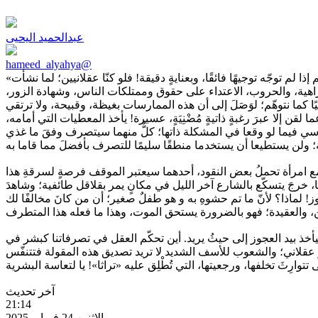
عبدالحميد اليحيى
hameed_alyahya@
«العقلُ ليس عقلانيًا»! هذه الكلمات الثلاث ليست مبالغةً، وليست اعتباطية. نعم فحقيقة عقولنا أنها ليست عقلانية، ولا تفكر عبر منطق سليم إذا لم توجّه توجيهًا فائقًا، وبعنايةٍ دقيقة! فلو كنّا عقلانيين؛ لما نشأت
لكراهية، والحروب، الاعتداء على حقوق وممتلكات الناس، وشهادة الزور،
ا كما نتوهّم؛ لوَصَلَ إلى أن هذه الممارسات بغيظة، وقبيحة، ولا ترتقي
 إلا عبرَ رغبةٍ ذاتيةٍ مُضْنِيَةٍ، عسيرة! يأخذ المعطيات التي أمامه،
وسي فيما لو وقعا في المشكلة ذاتها؛ كلٌّ منهما سيتصرف وفقَ ما غذي
مع امرأة تحملُ بعض النقود، أحدهما سيعتبر الموقف فرصةٍ لسرقةِ هذا
خرجَ يتسكّع بالشارع آخر الليل في مكانٍ يمر بقلاقل طائفية؛ وشاهدَ
 لماذا؟ لأنّ ما تم حشوهِ به و هو طفلٌ صغير؛ أن من كانَ مخالفًا لك
يأخذ بيد العجوز إلى حيثُ يريد. أين تحكّم العقل في تصرفاتنا كبشر في
 عقلاني؛ والشعوب للأسف الشديد لا تريد تصديق هذه المقولة فتتنفّس
آخر تحديث
21:14
الاثنين 24 فبراير 2025