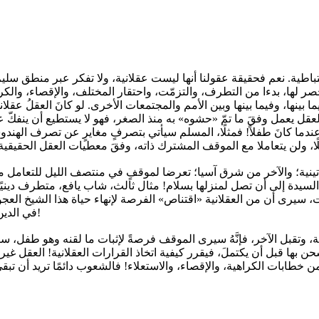
ا حصر لها، بدءا من التطرف، والتزمّت، واحتقار المختلف، والإقصاء، وا
نها، وفيما بينها وبين الأمم والمجتمعات الأخرى. لو كانَ العقلُ عقلانيً
يعمل وفقَ ما تمّ «حشوه» به منذ الصغر، فهو لا يستطيع أن ينفكّ عما لقن
ندما كانَ طفلاً! فمثلًا، المسلم سيأتي بتصرفٍ مغايرٍ عن تصرف الهند
للاتينية؛ والآخر من شرق آسيا؛ تعرضا لموقفٍ في منتصف الليل للتعامل 
سيدة إلى أن تصل لمنزلها بسلام! مثال ثالث، شاب يافع، متطرف دينيًا، 
سيرى أن من العقلانية «اقتناص» الفرصة لإنهاء حياة هذا الشيخ العجوز!
في الدين، والعقيدة؛ فهو بالضرورة يستحق الموت، وهذا ما فعله هذا المتطرف!
بة، وتقبل الآخر، فإنَّهُ سيرى الموقف فرصةً لإثبات ما لقنه وهو طفل، س
ها قبل أن يكتملَ، فيقرر كيفية اتخاذ القرارات العقلانية! العقل غير