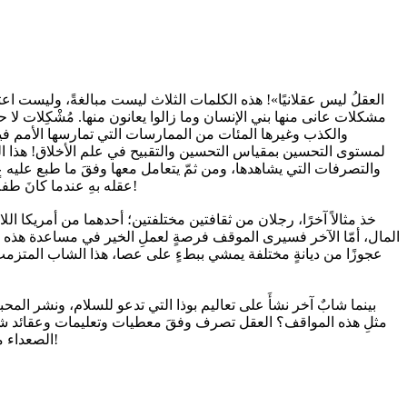
مشكلات عانى منها بني الإنسان وما زالوا يعانون منها. مُشْكِلات ل
والكذب وغيرها المئات من الممارسات التي تمارسها الأمم فيما بي
لمستوى التحسين بمقياس التحسين والتقبيح في علم الأخلاق! هذا العقل 
والتصرفات التي يشاهدها، ومن ثمّ يتعامل معها وفقَ ما طبع عليه ع
عقله بهِ عندما كانَ طفلًا، ولن يتعاملا مع الموقف المشترك ذاته، وفقَ معطيات العقل الحقيقية؛ ولن يستطيعا أن يستخدما منطقًا سليمًا للتصرف بأفضلَ مما قاما به!
خذ مثالاً آخرًا، رجلان من ثقافتين مختلفتين؛ أحدهما من أمريكا ا
المال، أمّا الآخر فسيرى الموقف فرصةٍ لعملِ الخير في مساعدة هذه ال
عجوزًا من ديانةٍ مختلفة يمشي ببطءٍ على عصا، هذا الشاب المتزمت، 
بينما شابٌ آخر نشأَ على تعاليم بوذا التي تدعو للسلام، ونشر المح
مثلِ هذه المواقف؟ العقل تصرف وفقَ معطيات وتعليمات وعقائد شحن ب
الصعداء من خطابات الكراهية، والإقصاء، والاستعلاء! فالشعوب دائمًا تريد أن تبقى تتوارِثَ تخلفها، ورجعيتها، التي تُطْلِق عليه «تراثا»! يا لتعاسة البشرية!