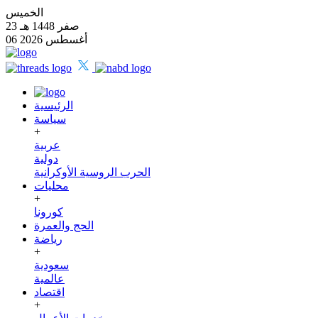
الخميس
23 صفر 1448 هـ
06 أغسطس 2026
الرئيسية
سياسة
+
عربية
دولية
الحرب الروسية الأوكرانية
محليات
+
كورونا
الحج والعمرة
رياضة
+
سعودية
عالمية
اقتصاد
+