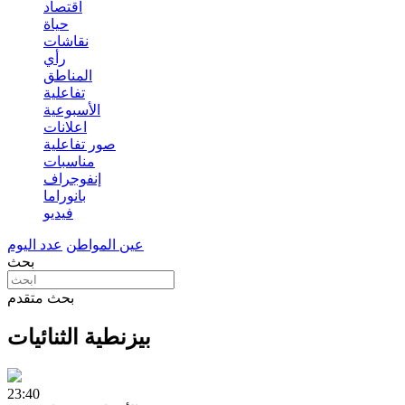
اقتصاد
حياة
نقاشات
رأي
المناطق
تفاعلية
الأسبوعية
اعلانات
صور تفاعلية
مناسبات
إنفوجراف
بانوراما
فيديو
عين المواطن
عدد اليوم
بحث
بحث متقدم
بيزنطية الثنائيات
23:40