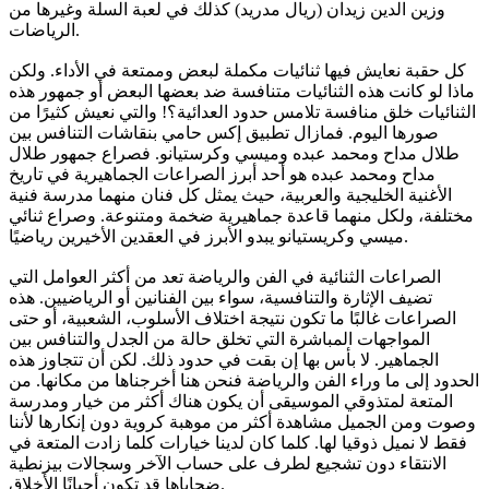
وزين الدين زيدان (ريال مدريد) كذلك في لعبة السلة وغيرها من
الرياضات.
كل حقبة نعايش فيها ثنائيات مكملة لبعض وممتعة في الأداء. ولكن
ماذا لو كانت هذه الثنائيات متنافسة ضد بعضها البعض أو جمهور هذه
الثنائيات خلق منافسة تلامس حدود العدائية؟! والتي نعيش كثيرًا من
صورها اليوم. فمازال تطبيق إكس حامي بنقاشات التنافس بين
طلال مداح ومحمد عبده وميسي وكرستيانو. فصراع جمهور طلال
مداح ومحمد عبده هو أحد أبرز الصراعات الجماهيرية في تاريخ
الأغنية الخليجية والعربية، حيث يمثل كل فنان منهما مدرسة فنية
مختلفة، ولكل منهما قاعدة جماهيرية ضخمة ومتنوعة. وصراع ثنائي
ميسي وكريستيانو يبدو الأبرز في العقدين الأخيرين رياضيًا.
الصراعات الثنائية في الفن والرياضة تعد من أكثر العوامل التي
تضيف الإثارة والتنافسية، سواء بين الفنانين أو الرياضيين. هذه
الصراعات غالبًا ما تكون نتيجة اختلاف الأسلوب، الشعبية، أو حتى
المواجهات المباشرة التي تخلق حالة من الجدل والتنافس بين
الجماهير. لا بأس بها إن بقت في حدود ذلك. لكن أن تتجاوز هذه
الحدود إلى ما وراء الفن والرياضة فنحن هنا أخرجناها من مكانها. من
المتعة لمتذوقي الموسيقى أن يكون هناك أكثر من خيار ومدرسة
وصوت ومن الجميل مشاهدة أكثر من موهبة كروية دون إنكارها لأننا
فقط لا نميل ذوقيا لها. كلما كان لدينا خيارات كلما زادت المتعة في
الانتقاء دون تشجيع لطرف على حساب الآخر وسجالات بيزنطية
ضحاياها قد تكون أحيانًا الأخلاق.