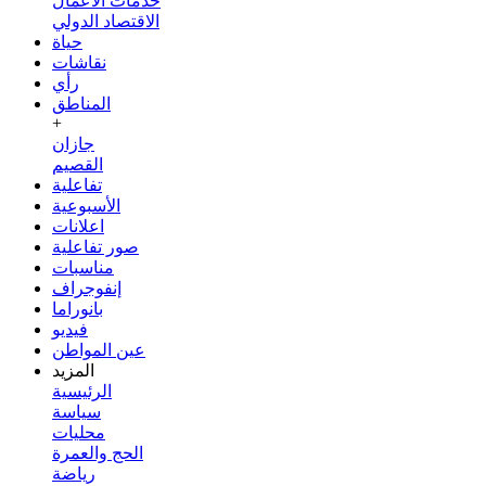
خدمات الأعمال
الاقتصاد الدولي
حياة
نقاشات
رأي
المناطق
+
جازان
القصيم
تفاعلية
الأسبوعية
اعلانات
صور تفاعلية
مناسبات
إنفوجراف
بانوراما
فيديو
عين المواطن
المزيد
الرئيسية
سياسة
محليات
الحج والعمرة
رياضة