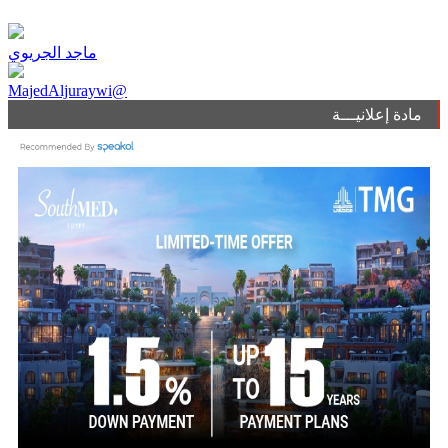
ماجد الجريوي
MajedAljuraywi@
مادة إعلانيـــة