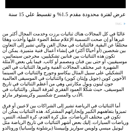
عرض لفترة محدودة مقدم 1.5% و تقسيط علي 15 سنة
TMG
غالبًا في كل المجالات هناك ثنائيات برزت وخدمت المجال أكثر من
غيرها أو إن صحت التسمية الإعلام سلط الضوء عليها وأخذت وهجًا
مختلفًا عن البقية. فالثنائيات في مجال الفن والتي تشير إلى التعاون
بين شخصين (أو أحيانًا أكثر) في إنشاء أعمال فنية متميزة. يمكن أن
تكون هذه الثنائيات بين فنانين تشكيليين، مخرجين سينمائيين،
موسيقيين، أو حتى بين فنان ومصمم أو كاتب. فيما يلي بعض الأمثلة
الشهيرة عبر مختلف المجالات الفنية وغيرها. الثنائيات في الفن
التشكيلي على سبيل المثال بيكاسو وجورج والثنائيات في السينما
الأخوين كوين (جويل وإيثان كوين) والثنائيات في الموسيقى العالمية
جون لينون وبول مكارتني وهي من أعظم الثنائيات في تاريخ
الموسيقى، حيث شكّلا العمود الفقري لفرقة البيتلز. والثنائيات في
الأدب والمسرح شكسبير وكريستوفر مارلو.
أما الثنائيات في الرياضة تشير إلى الشراكات بين لاعبين أو فرق
تميزوا بتفاهمهم الكبير وإنجازاتهم المشتركة. هذه الثنائيات يمكن أن
تكون في مختلف الرياضات، مثل كرة القدم، كرة السلة، التنس،
ورياضات السيارات. إليك بعض أشهر الثنائيات في تاريخ الرياضة مثل
ليونيل ميسي ولويس سواريز وإنييستا (برشلونة وإسبانيا) ورونالدو