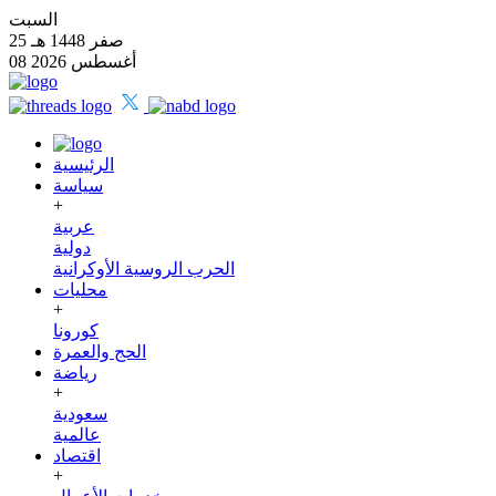
السبت
25 صفر 1448 هـ
08 أغسطس 2026
الرئيسية
سياسة
+
عربية
دولية
الحرب الروسية الأوكرانية
محليات
+
كورونا
الحج والعمرة
رياضة
+
سعودية
عالمية
اقتصاد
+