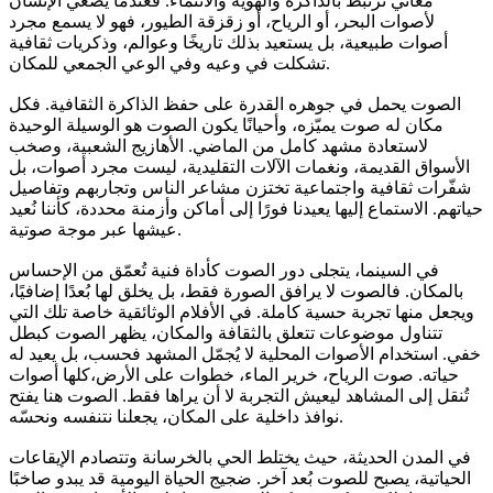
معاني ترتبط بالذاكرة والهوية والانتماء. فعندما يُصغي الإنسان
لأصوات البحر، أو الرياح، أو زقزقة الطيور، فهو لا يسمع مجرد
أصوات طبيعية، بل يستعيد بذلك تاريخًا وعوالم، وذكريات ثقافية
تشكلت في وعيه وفي الوعي الجمعي للمكان.
الصوت يحمل في جوهره القدرة على حفظ الذاكرة الثقافية. فكل
مكان له صوت يميّزه، وأحيانًا يكون الصوت هو الوسيلة الوحيدة
لاستعادة مشهد كامل من الماضي. الأهازيج الشعبية، وصخب
الأسواق القديمة، ونغمات الآلات التقليدية، ليست مجرد أصوات، بل
شفّرات ثقافية واجتماعية تختزن مشاعر الناس وتجاربهم وتفاصيل
حياتهم. الاستماع إليها يعيدنا فورًا إلى أماكن وأزمنة محددة، كأننا نُعيد
عيشها عبر موجة صوتية.
في السينما، يتجلى دور الصوت كأداة فنية تُعمّق من الإحساس
بالمكان. فالصوت لا يرافق الصورة فقط، بل يخلق لها بُعدًا إضافيًا،
ويجعل منها تجربة حسية كاملة. في الأفلام الوثائقية خاصة تلك التي
تتناول موضوعات تتعلق بالثقافة والمكان، يظهر الصوت كبطل
خفي. استخدام الأصوات المحلية لا يُجمّل المشهد فحسب، بل يعيد له
حياته. صوت الرياح، خرير الماء، خطوات على الأرض،كلها أصوات
تُنقل إلى المشاهد ليعيش التجربة لا أن يراها فقط. الصوت هنا يفتح
نوافذ داخلية على المكان، يجعلنا نتنفسه ونحسّه.
في المدن الحديثة، حيث يختلط الحي بالخرسانة وتتصادم الإيقاعات
الحياتية، يصبح للصوت بُعد آخر. ضجيج الحياة اليومية قد يبدو صاخبًا