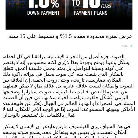
عرض لفترة محدودة مقدم 1.5% و تقسيط علي 15 سنة
TMG
الصوت جزء أصيل من التجربة الإنسانية، يرافقنا في كل لحظة،
يشكّل وعينا ويمنح وجودنا بعدًا لا يُرى لكنه محسوس. إنه لا يقتصر
على كونه وسيلة للتواصل، بل يمتد ليحمل فلسفة أعمق، تتعلق
بالمكان الذي ينبعث منه. كل صوت يحمل في نبراته ذاكرة ذلك
المكان، تضاريسه، تاريخه، وحتى روحه الخفية. إن العلاقة بين
الصوت والمكان ليست علاقة عابرة، بل علاقة تماهٍ لا يمكن فصلهما
عن بعضهما البعض. فالمدينة الكبيرة، بأصوات سياراتها وضجيجها
اليومي، تُشكّل خلفية متواصلة لحياة سكانها، في حين أن الصمت
الممتد في الصحراء أو الهدوء الحالم في الجبال، يُعبّر عن طبيعة هذه
الأماكن وهويتها المسموعة. الصوت إذًا هو الوجه الآخر للمكان، لغة لا
تُقال بالكلمات، بل تُستشعر بالوجدان.
في هذا السياق، يرى الفيلسوف مارتن هايدغر أن الإنسان لا يسكن
المكان فحسب، بل يعيش فيه ويتفاعل معه. يسمع صوته ويمنحه