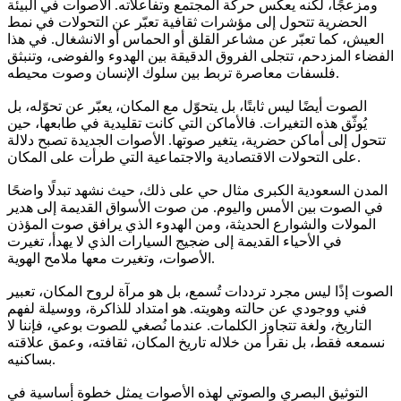
ومزعجًا، لكنه يعكس حركة المجتمع وتفاعلاته. الأصوات في البيئة
الحضرية تتحول إلى مؤشرات ثقافية تعبّر عن التحولات في نمط
العيش، كما تعبّر عن مشاعر القلق أو الحماس أو الانشغال. في هذا
الفضاء المزدحم، تتجلى الفروق الدقيقة بين الهدوء والفوضى، وتنبثق
فلسفات معاصرة تربط بين سلوك الإنسان وصوت محيطه.
الصوت أيضًا ليس ثابتًا، بل يتحوّل مع المكان، يعبّر عن تحوّله، بل
يُوثّق هذه التغيرات. فالأماكن التي كانت تقليدية في طابعها، حين
تتحول إلى أماكن حضرية، يتغير صوتها. الأصوات الجديدة تصبح دلالة
على التحولات الاقتصادية والاجتماعية التي طرأت على المكان.
المدن السعودية الكبرى مثال حي على ذلك، حيث نشهد تبدلًا واضحًا
في الصوت بين الأمس واليوم. من صوت الأسواق القديمة إلى هدير
المولات والشوارع الحديثة، ومن الهدوء الذي يرافق صوت المؤذن
في الأحياء القديمة إلى ضجيج السيارات الذي لا يهدأ، تغيرت
الأصوات، وتغيرت معها ملامح الهوية.
الصوت إذًا ليس مجرد ترددات تُسمع، بل هو مرآة لروح المكان، تعبير
فني ووجودي عن حالته وهويته. هو امتداد للذاكرة، ووسيلة لفهم
التاريخ، ولغة تتجاوز الكلمات. عندما نُصغي للصوت بوعي، فإننا لا
نسمعه فقط، بل نقرأ من خلاله تاريخ المكان، ثقافته، وعمق علاقته
بساكنيه.
التوثيق البصري والصوتي لهذه الأصوات يمثل خطوة أساسية في