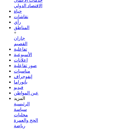
خدمات الأعمال
الاقتصاد الدولي
حياة
نقاشات
رأي
المناطق
+
جازان
القصيم
تفاعلية
الأسبوعية
اعلانات
صور تفاعلية
مناسبات
إنفوجراف
بانوراما
فيديو
عين المواطن
المزيد
الرئيسية
سياسة
محليات
الحج والعمرة
رياضة