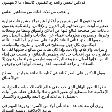
كدلالين للغش والخداع، يُلقننون كالببغاء ما لا يفهمون.
وأتعجب من ثلاث فئات من مشاهير الفلس:
فئة يخدعون الناس بترويجهم أفكارا عن نجاح مشروعات تجارية
صغيرة، أودت بمن صدقهم إلى الديون والإفلاس، وفئة ثانية يقدمون
دعايات غير صحيحة مُبالغ فيها عن أماكن وأسواق ومطاعم ومحلات
وغيرها، ويصدرون معلومات عمياء عن العلاجات والطب البديل، وقد
يطبقها السذج، فتأتي النتائج كارثية على صحتهم. أما الفئة الثالثة
فيتكلمون بكل جهل وتسطيح في الدين، والتاريخ، والسياسة،
والتراث، والإعلام، والأدب. وإذا كان هناك من مبالغ يأخذونها لقاء ما
يجاهرون به من إعلانات خادعة، وطمس للحقائق، والتسبب في إيذاء
الناس، فإنها أموال منزوعة البركة، ويستطيعون شراء ما يرغبون إلا
السعادة والراحة النفسية، فقد أوصدت أبوابها في وجوههم.
يقول الدكتور علي ناصر كنانة في كتابه «الثقافة وتجلياتها..السطح
والأعماق»:
«نظرا للتطور الهائل الذي حدث في عالم الاتصالات بلغت القدرات
الإعلامية حدا تستطيع أن تصور الحق باطلا والباطل حقا،ـ عبر آليات
تضليل ذات ثلاثة أذرع: اللغة والصورة والانتشار».
ويرى أن معالجة هذا الداء تأتي أولا من الأسرة، ودورها المهم في
التربية الأخلاقية، وتنمية السلوك