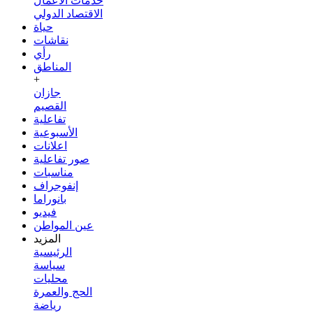
خدمات الأعمال
الاقتصاد الدولي
حياة
نقاشات
رأي
المناطق
+
جازان
القصيم
تفاعلية
الأسبوعية
اعلانات
صور تفاعلية
مناسبات
إنفوجراف
بانوراما
فيديو
عين المواطن
المزيد
الرئيسية
سياسة
محليات
الحج والعمرة
رياضة