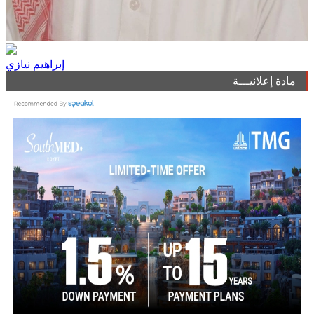
إبراهيم نيازي
مادة إعلانيـــة