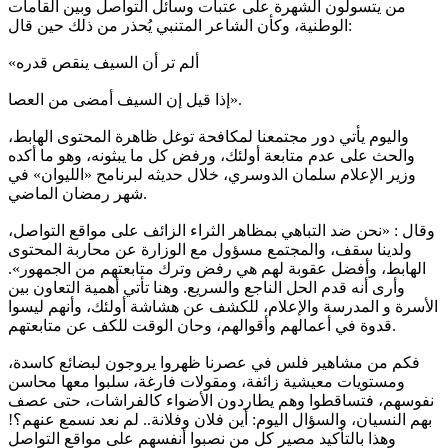
من يتسولون الشهرة على عتبات وسائل التواصل وبين القامات
الوطنية، وكأن الشاعر المتنبي يُحذر من ذلك حين قال:
«ألم تر أن السيف ينقص قدره
إذا قيل إن السيف أمضى من العصا».
واليوم يأتي دور مجتمعنا لمكافحة توغل ظاهرة المحتوى الهابط،
والحث على عدم متابعة أولئك، ورفض كل ما يبثونه، وهو ما أكده
وزير الإعلام سلمان الدوسري، خلال حديثه لبرنامح «الليوان» في
شهر رمضان الماضي.
وقال : «نحن ضد التباهي بمظاهر الثراء الزائف على مواقع التواصل،
ولدينا سقف، والمجتمع مسؤول مع الوزارة عن محاربة المحتوى
الهابط، وأفضل عقوبة لهم هي رفض وترك متابعتهم من الجمهور».
وأرى أنه قدم الحل الناجع والسريع. وهنا تأتي أهمية التعاون بين
الأسرة و المدرسة والإعلام، للكشف عن هشاشة أولئك، وأنهم ليسوا
قدوة في أعمالهم وأقوالهم، وحان الوقت للكف عن متابعتهم.
فكم من مشاهير فلس في عصرنا ظهروا يروجون لبضائع كاسدة،
ومستويات معيشية زائفة، ومقولات فارغة، سلبوا معها محاسن
نفوسهم، فتساقطوا وهم يطاردون الأضواء كالفراشات، حتى عصف
بهم النسيان، والسؤال اليوم: أين فلان وفلانة.. لم نعد نسمع عنهم؟!
وهذا بالتأكيد مصير كل من نصبوا أنفسهم على مواقع التواصل