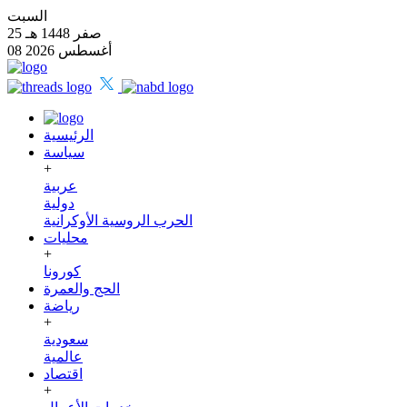
السبت
25 صفر 1448 هـ
08 أغسطس 2026
الرئيسية
سياسة
+
عربية
دولية
الحرب الروسية الأوكرانية
محليات
+
كورونا
الحج والعمرة
رياضة
+
سعودية
عالمية
اقتصاد
+