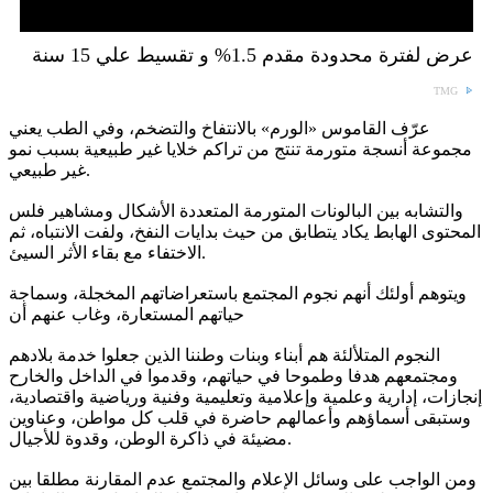
عرض لفترة محدودة مقدم 1.5% و تقسيط علي 15 سنة
TMG
عرّف القاموس «الورم» بالانتفاخ والتضخم، وفي الطب يعني
مجموعة أنسجة متورمة تنتج من تراكم خلايا غير طبيعية بسبب نمو
غير طبيعي.
والتشابه بين البالونات المتورمة المتعددة الأشكال ومشاهير فلس
المحتوى الهابط يكاد يتطابق من حيث بدايات النفخ، ولفت الانتباه، ثم
الاختفاء مع بقاء الأثر السيئ.
ويتوهم أولئك أنهم نجوم المجتمع باستعراضاتهم المخجلة، وسماجة
حياتهم المستعارة، وغاب عنهم أن
النجوم المتلألئة هم أبناء وبنات وطننا الذين جعلوا خدمة بلادهم
ومجتمعهم هدفا وطموحا في حياتهم، وقدموا في الداخل والخارح
إنجازات، إدارية وعلمية وإعلامية وتعليمية وفنية ورياضية واقتصادية،
وستبقى أسماؤهم وأعمالهم حاضرة في قلب كل مواطن، وعناوين
مضيئة في ذاكرة الوطن، وقدوة للأجيال.
ومن الواجب على وسائل الإعلام والمجتمع عدم المقارنة مطلقا بين