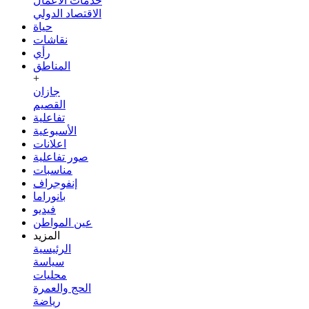
خدمات الأعمال
الاقتصاد الدولي
حياة
نقاشات
رأي
المناطق
+
جازان
القصيم
تفاعلية
الأسبوعية
اعلانات
صور تفاعلية
مناسبات
إنفوجراف
بانوراما
فيديو
عين المواطن
المزيد
الرئيسية
سياسة
محليات
الحج والعمرة
رياضة