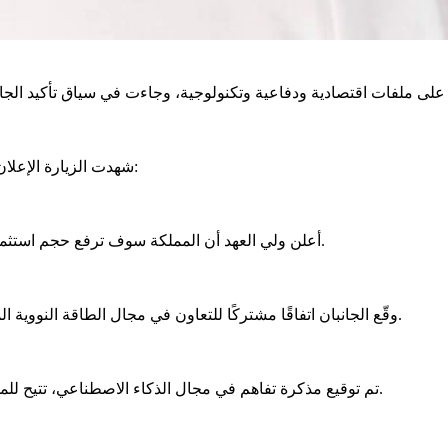
شهدت الزيارة الإعلان عن عدد من الاتفاقيات والمذكرات بين الرياض وواشنطن، من أبرزها:
أعلن ولي العهد أن المملكة سوف ترفع حجم استثماراتها في الاقتصاد الأمريكي من نحو 600 مليار دولار إلى تريليون دولار.
وقّع الجانبان اتفاقًا مشتركًا للتعاون في مجال الطاقة النووية المدنية، يتضمن أطرًا للتطوير المشترك وفق معايير منع الانتشار النووي.
تم توقيع مذكرة تفاهم في مجال الذكاء الاصطناعي، تتيح للمملكة الوصول إلى أنظمة أمريكية متقدمة مع حماية تكنولوجيا أمريكية.