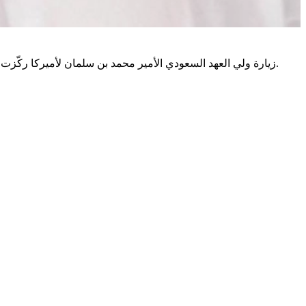
زيارة ولي العهد السعودي الأمير محمد بن سلمان لأميركا ركّزت على ملفات اقتصادية ودفاعية وتكنولوجية، وجاءت في سياق تأكيد الجانبين على تعزيز التعاون الإستراتيجي بين البلدين خلال المرحلة المقبلة.