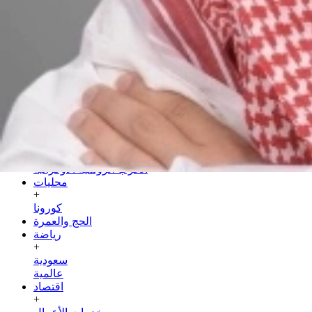
الجمعة
24 صفر 1448 هـ
07 أغسطس 2026
الرئيسية
سياسة
+
عربية
دولية
الحرب الروسية الأوكرانية
محليات
+
كورونا
الحج والعمرة
رياضة
+
سعودية
عالمية
اقتصاد
+