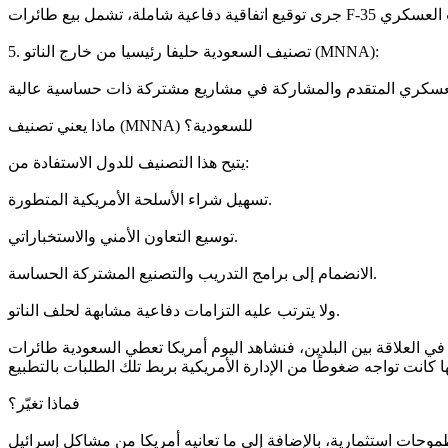
5. تصنيف السعودية حليفا رئيسيا من خارج الناتو (MNNA):
ماذا يعني تصنيف (MNNA) للسعودية؟
يتيح هذا التصنيف للدول الاستفادة من:
تسهيل شراء الأسلحة الأمريكية المتطورة.
توسيع التعاون الأمني والاستخباراتي.
الانضمام إلى برامج التدريب والتصنيع المشتركة الحساسة.
ولا يترتب عليه التزامات دفاعية مشابهة لحلف الناتو.
د اليوم أمريكا تعطي السعودية طائرات F-35، وتسمح للسعودية بإنشاء مفاعل نووي مدني وتوقيع اتفاقية دفاع إستراتيجي دون ربط كل ذلك
فماذا تغيّر؟
موحات استثمارية، بالإضافة إلى ما تعانيه أمريكا من مشاكل إسرائيل