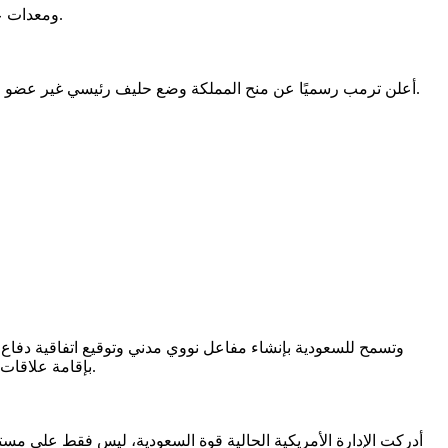
جرى توقيع اتفاقية دفاعية شاملة، تشمل بيع طائرات F-35 ومعدات عسكرية إضافية، إلى جانب تطوير التعاون الاستخباراتي وبرامج التدريب العسكري.
أعلن ترمب رسميًا عن منح المملكة وضع حليف رئيسي غير عضو في الناتو، وهو تصنيف يسمح بتسهيل نقل المعدات الدفاعية والتعاون العسكري المتقدم والمشاركة في مشاريع مشتركة ذات حساسية عالية.
بإقامة علاقات سعودية-إسرائيلية، حيث كانت تلك المطالب سعودية منذ سنوات، ولكنها كانت تواجه ضغوطًا من الإدارة الأمريكية بربط تلك الطلبات بالتطبيع.
أدركت الإدارة الأمريكية الحالية قوة السعودية، ليس فقط على مست