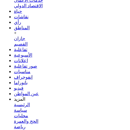
خدمات الأعمال
الاقتصاد الدولي
حياة
نقاشات
رأي
المناطق
+
جازان
القصيم
تفاعلية
الأسبوعية
اعلانات
صور تفاعلية
مناسبات
إنفوجراف
بانوراما
فيديو
عين المواطن
المزيد
الرئيسية
سياسة
محليات
الحج والعمرة
رياضة