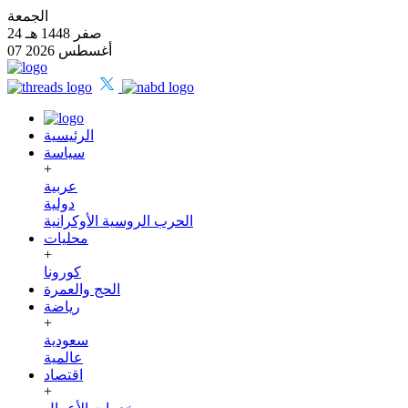
الجمعة
24 صفر 1448 هـ
07 أغسطس 2026
الرئيسية
سياسة
+
عربية
دولية
الحرب الروسية الأوكرانية
محليات
+
كورونا
الحج والعمرة
رياضة
+
سعودية
عالمية
اقتصاد
+