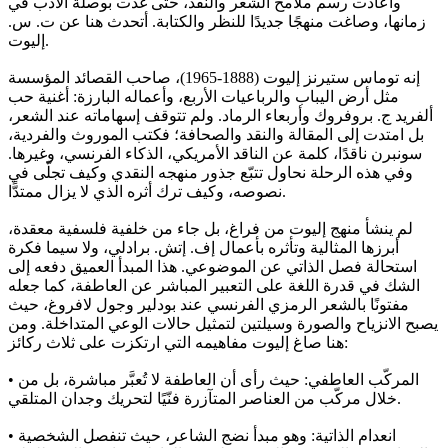
وأعادت رسم ملامح الشعر والنقد، حتى غدت بوصلة الأدب في
زمانها، وصاغت منهجًا جديدًا للنظر والكتابة. أتحدث هنا عن ت. س.
إليوت.
إنه توماس ستيرنز إليوت (1888-1965)، صاحب القصائد المؤسسة
مثل أرض اليباب والرباعيات الأربع، وأعماله البارزة: أغنية حب
ألفريد ج. بروفروك وأربعاء الرماد. ولم تتوقف إسهاماته عند الشعر،
بل امتدت إلى المقالة والنقد والصحافة؛ فكتب الموروث والفردية،
سونبرن ناقدًا، كلمة عن الناقد الأمريكي، الذكاء الفرنسي، وغيرها.
وفي هذه الرحلة نحاول تتبّع جذور منهجه النقدي وكيف تجلّى في
نصوصه، وكيف ترك أثره الذي لا يزال ممتدًّا.
لم ينشأ منهج إليوت من فراغ، بل جاء من خلفية فلسفية معقدة،
أبرزها المثالية وتأثره بأعمال إف. إتش. برادلي، ولا سيما فكرة
استحالة فصل الذاتي عن الموضوعي. هذا المبدأ العميق دفعه إلى
الشك في قدرة اللغة على التعبير المباشر عن العاطفة، كما جعله
مفتونًا بالشعر الرمزي الفرنسي عند بودلير وجول لافروغ، حيث
يصبح الانزياح والصورة وسيلتين لتمثيل حالات الوعي المتداخلة. ومن
هنا صاغ إليوت مفاهيمه التي ارتكزت على ثلاث ركائز:
• المركّب العاطفي: حيث رأى أن العاطفة لا تُعبَّر مباشرة، بل من
خلال مركّب من العناصر المتآزرة فنّيًا لتحريك وجدان المتلقي.
• انعدام الذاتية: وهو مبدأ نضج الشاعر، حيث تنفصل الشخصية