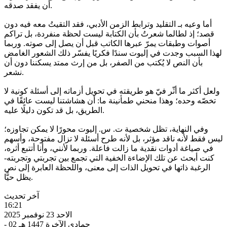
أن يفقد صدقه.
أما وعيه بـ التقليد وترابط الزمن الأدبي، فقد التقيتُ معه فيه دون
قصد؛ إذ لطالما شعرتُ بأن الكتابة ليست لحظة منفردة، بل تراكم
أصوات وطبقات يمرّ عبرها الكاتب قبل أن يصل إلى صوته. وربما
لهذا السبب وجدت في إليوت سندًا فكريًا يفسّر ذلك الشعور الغامض
بأن النص لا يُكتب من الصفر، بل من إرث ممتد يسكننا دون أن
نشعر.
ولعل أكثر ما أثّر فيّ هو طريقته في تحويل أزماته إلى أسئلة كونية لا
تخصّه وحده؛ وهذا منحني طمأنينة ما: أن هشاشتنا ليست عائقًا في
الطريق، بل قد تكون دليلًا عليه.
وفي النهاية، تظل شخصية ت. س. إليوت محورًا لا يمكن تجاوزه؛
ليس فقط لأنه ناقد مؤثر، بل لأنه طرح أسئلة لا تزال مفتوحة، وأسهم
في صياغة أدوات نقدية ما زالت فاعلة. وربما لأنني، وأنا أتتبع أثره،
كنت أبحث عن تلك الإضاءة الخفية التي تجمع بين تجربتي وتجربته-
الرغبة ذاتها في تحويل الذات إلى معنى، واللحظة العابرة إلى نص
يظل حيًّا.
آخر تحديث
16:21
الاحد 23 نوفمبر 2025
- 02 جمادى الآخرة 1447 هـ