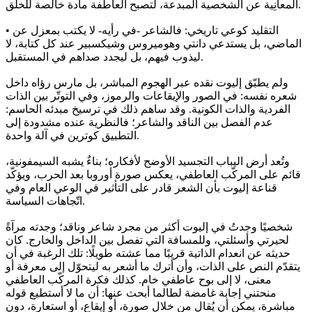
المعانِية عن الشخصية المبدعة، لتصبح العاطفة مادة خالصة للخلق.
• التقليد كوعي تاريخي: فالشاعر -في رأيه- لا يكتب بمعزل عن
الماضي، بل يستدعي دانتي وهوميروس وشيكسبير عند كل كتابة، لا
ليذوب فيهم، بل ليجدد صداهم في المستقبل.
ولم يطبّق إليوت نقده عبر الهجوم المباشر، بل مارس رؤاه داخل
شعره نفسه: في الصور والإيقاعات والرموز، وفي التوتّر بين الذات
الفردية والذات الكونية. وقد ساهم ذلك في ترسيخ مبدئه الحاسم:
عدم الفصل بين الناقد والشاعر؛ فالنظرية عنده مشدودة إلى
التطبيق كوترين في آلة واحدة.
وتُعد أرض اليباب التجسيد الأوضح لأفكاره؛ بناءٌ يشبه السيمفونية،
قائم على المركّب العاطفي، يعكس صورة أوروبا بعد الحرب، ويؤكّد
قناعة إليوت بأن الشعر قادر على التأثير في الوعي العام وفي
اتّجاهات السياسة.
شخصيًا وجدتُ في إليوت أكثر من مجرد شاعر وناقد؛ وجدته مرآةً
لحيرتي وأسئلتي، وللمسافة التي تفصل بين الداخل والخارج. كان
حديثه عن انعدام الذاتية قريبًا مما عشته طويلًا: تلك الرغبة في أن
يتقدّم النص على الذات، وأن أترك ما أشعر به ليتحوّل إلى معرفة أو
معنى، لا إلى بوح عاطفي خام. كذلك فكرة المركّب العاطفي
منحتني إجابة غامضة لطالما أبحث عنها: أن ما لا أستطيع قوله
مباشرة، يمكن أن يُقال من خلال صورة، أو إيقاع، أو استعارة، دون