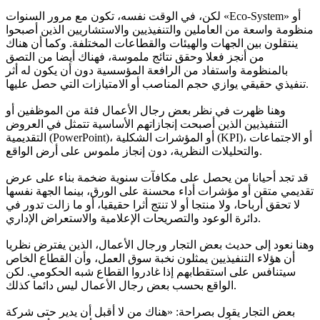
لكن، في الوقت نفسه، تكون مع مرور السنوات «Eco-System» أو
منظومة واسعة من العاملين والتنفيذيين والاستشاريين الذين أصبحوا
ينتقلون بين الجهات والهيئات والقطاعات المختلفة. وكما أن هناك
من أنجز فعلا وحقق نتائج ملموسة، فهناك أيضا من التصق
بالمنظومة واستفاد من الرافعة المؤسسية دون أن يكون له أثر
تنفيذي حقيقي يوازي حجم المناصب أو الامتيازات التي حصل عليها.
وهنا ظهرت في نظر بعض رجال الأعمال فئة من الموظفين أو
التنفيذيين الذين أصبحت إنجازاتهم الأساسية تتمثل في العروض
التقديمية (PowerPoint)، أو المؤشرات الشكلية (KPI)، أو الاجتماعات
والتحليلات النظرية، دون إنجاز ملموس على أرض الواقع.
قد تجد أحيانا من يحصل على مكافآت سنوية ضخمة بناء على عرض
تقديمي متقن أو مؤشرات أداء محسنة على الورق، بينما الجهة نفسها
لا تحقق أرباحا، ولا منتجا أو لا تنتج أثرا حقيقيا، أو ما زالت تدور في
دائرة الوعود والتصريحات الإعلامية والاستعراض الإداري.
وهنا نعود إلى حديث بعض التجار ورجال الأعمال، الذين يفترض نظريا
أن هؤلاء التنفيذيين يمثلون نخبة سوق العمل، وأن القطاع الخاص
سيتنافس على استقطابهم إذا غادروا القطاع شبه الحكومي. لكن
الواقع بحسب بعض رجال الأعمال ليس دائما كذلك.
بعض التجار يقول بصراحة: «هناك من لا أقبل أن يدير حتى شركة