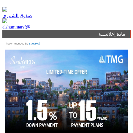
صفوق الشمري
alshammarsf@
مادة إعلانيـــة