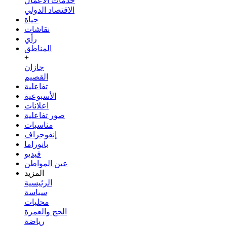
خدمات الأعمال
الاقتصاد الدولي
حياة
نقاشات
رأي
المناطق
+
جازان
القصيم
تفاعلية
الأسبوعية
اعلانات
صور تفاعلية
مناسبات
إنفوجراف
بانوراما
فيديو
عين المواطن
المزيد
الرئيسية
سياسة
محليات
الحج والعمرة
رياضة