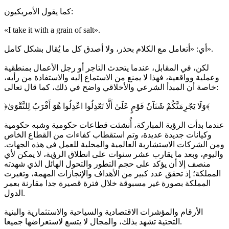
كما يقول الأمريكيون:
«I take it with a grain of salt».
أي: «أتعامل مع الكلام بحذر، ولا أصدق كل ما يُقال بشكل كامل».
لكن، في المقابل، عندما يتحدث التاجر أو رجل الأعمال بمنطقية
وعملية وواقعية، فهذا لا يمنع من الاستماع إليه والاستفادة من رأيه،
خاصة أن المبدأ الشرعي والأخلاقي واضح في ذلك، كما قال تعالى:
﴿وَلَا يَجْرِمَنَّكُمْ شَنَآنُ قَوْمٍ عَلَىٰ أَلَّا تَعْدِلُوا اعْدِلُوا هُوَ أَقْرَبُ لِلتَّقْوَىٰ﴾
عندما بدأت الرؤية المباركة، أُنشئت قطاعات حكومية وشبه حكومية
وكيانات جديدة عديدة، وتم استقطاب كفاءات من القطاع الخاص
ومن الشركات الاستشارية العالمية والمحلية للعمل في هذه الجهات.
واليوم، وبعد ما يقارب عشر سنوات على انطلاق الرؤية، لا يمكن لأي
منصف إلا أن يؤكد على حجم التطور والتحول الهائل الذي شهدته
المملكة؛ إذ تحقق عدد كبير من الأهداف والإنجازات المهمة، وتغيرت
المملكة بصورة غير مسبوقة خلال فترة قصيرة جدا مقارنة بعمر
الدول.
الأرقام والمؤشرات الاقتصادية والسياحية والاستثمارية والبنية
التحتية تشهد بذلك، والمجال لا يتسع لاستعراضها جميعا.