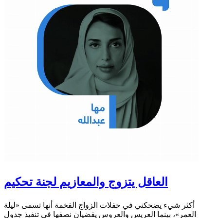
العاقل يتزوج والمعازيم لجنة تحكيم
أكثر شيء يضحكني في حفلات الزواج الفخمة أنها تسمى «ليلة
العمر»، بينما العريس والعروس يقضيان نصفها في تنفيذ جدول