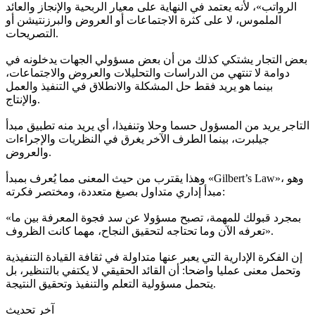
الرواتب»، لأنه يعتمد في النهاية على معيار الربحية والإنجاز والعائد
الملموس، لا على كثرة الاجتماعات أو العروض والبرزنتيشن أو
التصريحات.
بعض التجار يشتكي كذلك من أن بعض مسؤولي الجهات يدخلونه في
دوامة لا تنتهي من الدراسات والتحليلات والعروض والاجتماعات،
بينما هو يريد فقط حل المشكلة والانطلاق في التنفيذ والعمل
والإنتاج.
التاجر يريد من المسؤول حسما وحلا وتنفيذا، أي يريد منه تطبيق مبدأ
جيلبرت، بينما الطرف الآخر يغرق في النظريات والإجراءات
والعروض.
وهذا يقترب من حيث المعنى مما يُعرف بمبدأ «Gilbert’s Law»، وهو
مبدأ إداري متداول بصيغ متعددة، ومختصر فكرته:
«بمجرد قبولك للمهمة، تصبح مسؤولا عن سد فجوة المعرفة بين ما
تعرفه الآن وما تحتاجه لتحقيق النجاح، مهما كانت الظروف».
إن الفكرة الإدارية التي يعبر عنها متداولة في ثقافة القيادة التنفيذية
وتحمل معنى عمليا واضحا: أن القائد الحقيقي لا يكتفي بالتنظير، بل
يتحمل مسؤولية التعلم والتنفيذ وتحقيق النتيجة.
آخر تحديث