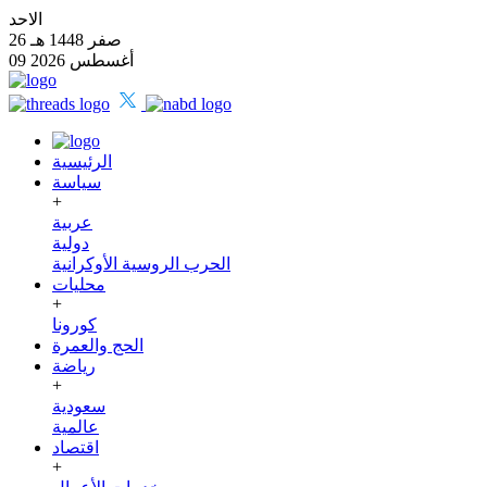
الاحد
26 صفر 1448 هـ
09 أغسطس 2026
الرئيسية
سياسة
+
عربية
دولية
الحرب الروسية الأوكرانية
محليات
+
كورونا
الحج والعمرة
رياضة
+
سعودية
عالمية
اقتصاد
+