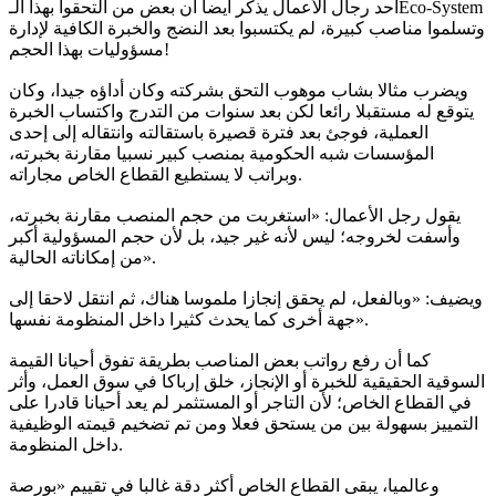
أحد رجال الأعمال يذكر أيضا أن بعض من التحقوا بهذا الـEco-System
وتسلموا مناصب كبيرة، لم يكتسبوا بعد النضج والخبرة الكافية لإدارة
مسؤوليات بهذا الحجم!
ويضرب مثالا بشاب موهوب التحق بشركته وكان أداؤه جيدا، وكان
يتوقع له مستقبلا رائعا لكن بعد سنوات من التدرج واكتساب الخبرة
العملية، فوجئ بعد فترة قصيرة باستقالته وانتقاله إلى إحدى
المؤسسات شبه الحكومية بمنصب كبير نسبيا مقارنة بخبرته،
وبراتب لا يستطيع القطاع الخاص مجاراته.
يقول رجل الأعمال: «استغربت من حجم المنصب مقارنة بخبرته،
وأسفت لخروجه؛ ليس لأنه غير جيد، بل لأن حجم المسؤولية أكبر
من إمكاناته الحالية».
ويضيف: «وبالفعل، لم يحقق إنجازا ملموسا هناك، ثم انتقل لاحقا إلى
جهة أخرى كما يحدث كثيرا داخل المنظومة نفسها».
كما أن رفع رواتب بعض المناصب بطريقة تفوق أحيانا القيمة
السوقية الحقيقية للخبرة أو الإنجاز، خلق إرباكا في سوق العمل، وأثر
في القطاع الخاص؛ لأن التاجر أو المستثمر لم يعد أحيانا قادرا على
التمييز بسهولة بين من يستحق فعلا ومن تم تضخيم قيمته الوظيفية
داخل المنظومة.
وعالميا، يبقى القطاع الخاص أكثر دقة غالبا في تقييم «بورصة