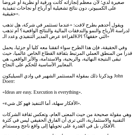
صغيرة لدي؛ لأن معظم إنجازاته كانت ورقية أو نظرية أو عروضا
على الكمبيوتر، دون نتائج تشغيلية أو أرباح أو نجاحات تنفيذية
حقيقية».
ويقول أحدهم بطرح لافت: «عندما تستثمر في شركة، هل تذهب
لدراسة الأرباح والنمو والتدفقات المالية والنتائج الواقعية؟ أم تذهب
لقراءة عرض المدير التنفيذي وعدد الـKPI التي حققها؟»
وفي الحقيقة، فإن هذا الطرح سواء اتفقنا معه كليا أو جزئيا، يحمل
قدرا من المنطق العملي المرتبط بثقافة القطاع الخاص عالميا، حيث
تبقى النتيجة النهائية، والربحية، والاستدامة، والأثر الواقعي، هي
المعايير الأساسية للحكم على النجاح.
ويذكرنا ذلك بمقولة المستثمر الشهير في وادي السيليكون John
Doerr:
«Ideas are easy. Execution is everything».
«الأفكار سهلة، أما التنفيذ فهو كل شيء».
وهي مقولة صحيحة من حيث المعنى العام، وتعكس ثقافة الشركات
التقنية والاستثمارية، التي ترى أن الفارق الحقيقي ليس في كثرة
الأفكار، بل في القدرة على تحويلها إلى واقع ناجح ومستدام.