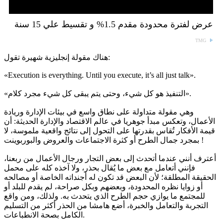
عرض لفترة محدودة مقدم 1.5% و تقسيط علي 15 سنة
TMG
هناك مقولة إنجليزية شهيرة تقول:
«Execution is everything. Until you execute, it’s all just talk».
«التنفيذ هو كل شيء، وحتى يتم يبقى كل شيء مجرد كلام».
وهي مقولة متداولة على نطاق واسع في بيئات الإدارة وريادة
الأعمال، وتعكس مبدأ جوهريا في عالم الاقتصاد والإدارة الحديثة: أن
قيمة الأفكار تُقاس بقدرتها على التحول إلى نتائج واقعية ملموسة، لا
بمجرد جمال الطرح أو كثرة الاجتماعات والعروض والبوربوينت !
أعترف أنني عندما أتحدث إلى بعض التجار ورجال الأعمال من ربعنا،
فإنني أتعامل مع بعض ما يُقال بحذر، ولا آخذه كله على محمل
الحقيقة المطلقة؛ لأن البعض قد تكون له أجنداته الخاصة أو مصالحه
أو زوايا نظره المحدودة، وبعضهم وبكل صراحة، لم يقدم للبلد أو
للمجتمع ما يوازي حجم الطرح الذي يتحدث به. ولذلك، ومن واقع
التجربة والتعامل والخبرة، أضع هامشا من الحذر أكثر من التسليم
الكامل بصحة الانطباعات.