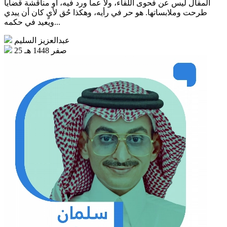
المقال ليس عن فحوى اللقاء، ولا عما ورد فيه، أو مناقشة قضايا
طرحت وملابساتها. هو حر في رأيه، وهكذا حُق لأيٍ كان أن يبدي
ويعيد في حكمه...
عبدالعزيز السليم
25 صفر 1448 هـ