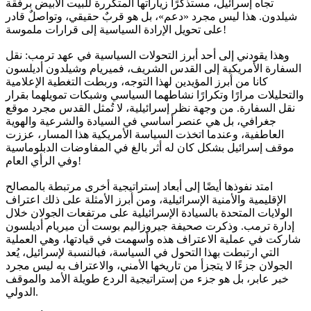
تجاه إسرائيل، مستذكرًا زياراتها المتكررة للبيت الأبيض برفقة
شيلدون. هذا ليس مجرد «دعم»، بل هو قربٌ حقيقي، وتواصلٌ قادر
على تحويل الإرادة السياسية إلى قرارات ملموسة!
وهذا يقودني إلى أحد أبرز التحولات السياسية في عهد ترمب: نقل
السفارة الأمريكية إلى القدس الشريف، فميريام وشيلدون أديلسون
كانا من أبرز المؤيدين لهذا التوجه، وربطت التغطية الإعلامية
والتحليلات مرارًا وتكرارًا نشاطهما السياسي وشبكات تمويلهما بقرار
نقل السفارة. من وجهة نظر إسرائيلية، لا تُمثل القدس مجرد موقع
جغرافي، بل هي عنصر أساسي في السيادة والشرعية والهوية
العاطفية، وعندما اتخذت السياسة الأمريكية هذا المسار، عززت
موقف إسرائيل بشكل كان له أثر بالغ في المفاوضات الدبلوماسية
وفي الرأي العام!
امتد نفوذها أيضًا إلى أبعاد إستراتيجية أخرى مرتبطة بالمصالح
الإقليمية والأمنية الإسرائيلية، ومن أبرز الأمثلة على ذلك اعتراف
الولايات المتحدة بالسيادة الإسرائيلية على مرتفعات الجولان خلال
إدارة ترمب. وذكرت صحيفة جيروزاليم بوست أن ميريام أديلسون
شاركت في عملية الاعتراف هذه وأسهمت في قيادتها، وهي العملية
التي ارتبطت بهذا التحول في السياسة، فبالنسبة لإسرائيل، يُعد
الجولان جزءًا لا يتجزأ من تاريخها الأمني، والاعتراف به ليس مجرد
خبر عابر، بل هو جزء من إستراتيجية الردع طويلة الأمد والموقف
الدولي.