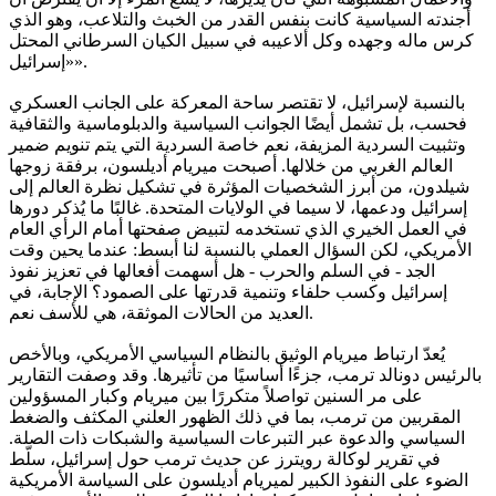
أجندته السياسية كانت بنفس القدر من الخبث والتلاعب، وهو الذي
كرس ماله وجهده وكل ألاعيبه في سبيل الكيان السرطاني المحتل
«إسرائيل».
بالنسبة لإسرائيل، لا تقتصر ساحة المعركة على الجانب العسكري
فحسب، بل تشمل أيضًا الجوانب السياسية والدبلوماسية والثقافية
وتثبيت السردية المزيفة، نعم خاصة السردية التي يتم تنويم ضمير
العالم الغربي من خلالها. أصبحت ميريام أديلسون، برفقة زوجها
شيلدون، من أبرز الشخصيات المؤثرة في تشكيل نظرة العالم إلى
إسرائيل ودعمها، لا سيما في الولايات المتحدة. غالبًا ما يُذكر دورها
في العمل الخيري الذي تستخدمه لتبيض صفحتها أمام الرأي العام
الأمريكي، لكن السؤال العملي بالنسبة لنا أبسط: عندما يحين وقت
الجد - في السلم والحرب - هل أسهمت أفعالها في تعزيز نفوذ
إسرائيل وكسب حلفاء وتنمية قدرتها على الصمود؟ الإجابة، في
العديد من الحالات الموثقة، هي للأسف نعم.
يُعدّ ارتباط ميريام الوثيق بالنظام السياسي الأمريكي، وبالأخص
بالرئيس دونالد ترمب، جزءًا أساسيًا من تأثيرها. وقد وصفت التقارير
على مر السنين تواصلاً متكررًا بين ميريام وكبار المسؤولين
المقربين من ترمب، بما في ذلك الظهور العلني المكثف والضغط
السياسي والدعوة عبر التبرعات السياسية والشبكات ذات الصلة.
في تقرير لوكالة رويترز عن حديث ترمب حول إسرائيل، سلّط
الضوء على النفوذ الكبير لميريام أديلسون على السياسة الأمريكية