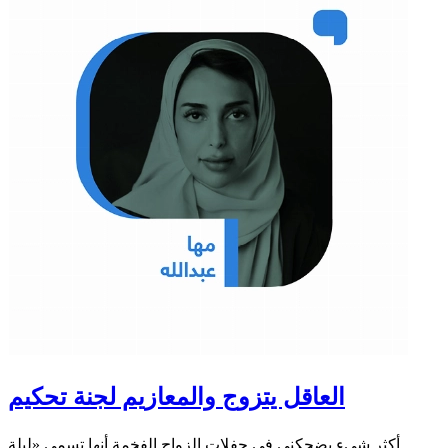
العاقل يتزوج والمعازيم لجنة تحكيم
أكثر شيء يضحكني في حفلات الزواج الفخمة أنها تسمى «ليلة