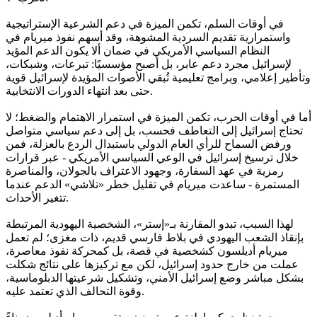
في أوقات السلم، تكمن الميزة في دعم الشرعية الإستراتيجية
واستمرارية تقديم السردية المشوهة، وقد أسهم نفوذ ميريام في
النظام السياسي الأمريكي في ضمان ألا يكون الدعم المؤيد
لإسرائيل مجرد دعم عابر، بل أصبح مؤسسيًا: تبرعات، وشبكات،
وتأطير إعلامي، وبرامج تعليمية تُبقي الأصوات المؤيدة لإسرائيل قوية
حتى بعد انتهاء الدورات الانتخابية.
أما في أوقات الحرب، تكمن الميزة في استمرار الاهتمام والضغط؛ لا
تحتاج إسرائيل إلى التعاطف فحسب، بل إلى دعم سياسي متواصل
ورفض السماح للرأي العام الدولي باستبدال الردع بالعزلة، فمن
خلال ترسيخ إسرائيل في الوعي السياسي الأمريكي - عبر قرارات
رمزية في عهد السفارة، وجهود الاعتراف بالجولان، والمناصرة
المستمرة - ساعدت ميريام في تقليل خطر «تلاشي» الدعم عندما
تتغير الأحداث.
لهذا السبب، تبدو المقارنة بـ«إستر»، الشخصية اليهودية المرتبطة
بإنقاذ الشعب اليهودي في بلاط فارسي قديم، ذات مغزى؛ لم تعمل
ميريام أديلسون كشخصية في قصة، بل كمحركة نفوذ معاصرة،
عملت من خارج حدود إسرائيل، لكن مع تركيزها على نتائج شكلت
بشكل مباشر وضع إسرائيل الأمني، وتشكيل شرعيتها الدبلوماسية،
وقوة التحالف الذي تعتمد عليه.