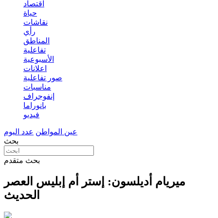
اقتصاد
حياة
نقاشات
رأي
المناطق
تفاعلية
الأسبوعية
اعلانات
صور تفاعلية
مناسبات
إنفوجراف
بانوراما
فيديو
عين المواطن
عدد اليوم
بحث
بحث متقدم
ميريام أديلسون: إستر أم إبليس العصر
الحديث