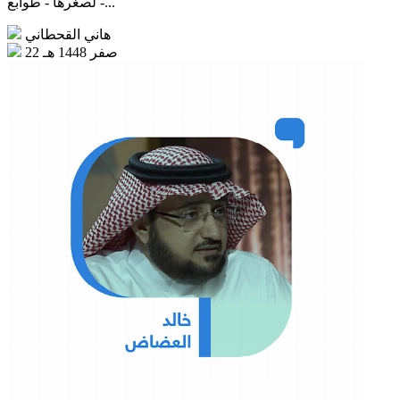
- لصغرها - طوابع...
هاني القحطاني
22 صفر 1448 هـ