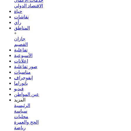
خدمات الأعمال
الاقتصاد الدولي
حياة
نقاشات
رأي
المناطق
+
جازان
القصيم
تفاعلية
الأسبوعية
اعلانات
صور تفاعلية
مناسبات
إنفوجراف
بانوراما
فيديو
عين المواطن
المزيد
الرئيسية
سياسة
محليات
الحج والعمرة
رياضة