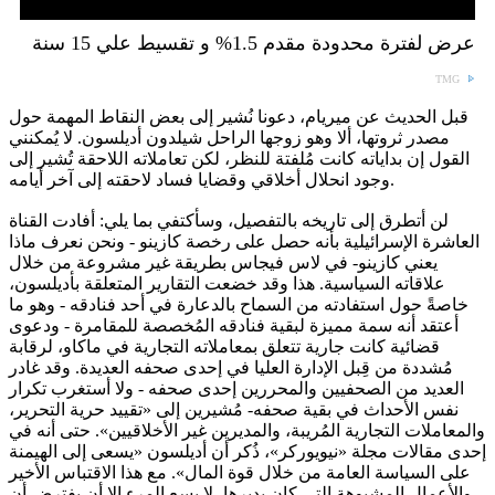
عرض لفترة محدودة مقدم 1.5% و تقسيط علي 15 سنة
TMG
قبل الحديث عن ميريام، دعونا نُشير إلى بعض النقاط المهمة حول
مصدر ثروتها، ألا وهو زوجها الراحل شيلدون أديلسون. لا يُمكنني
القول إن بداياته كانت مُلفتة للنظر، لكن تعاملاته اللاحقة تُشير إلى
وجود انحلال أخلاقي وقضايا فساد لاحقته إلى آخر أيامه.
لن أتطرق إلى تاريخه بالتفصيل، وسأكتفي بما يلي: أفادت القناة
العاشرة الإسرائيلية بأنه حصل على رخصة كازينو - ونحن نعرف ماذا
يعني كازينو- في لاس فيجاس بطريقة غير مشروعة من خلال
علاقاته السياسية. هذا وقد خضعت التقارير المتعلقة بأديلسون،
خاصةً حول استفادته من السماح بالدعارة في أحد فنادقه - وهو ما
أعتقد أنه سمة مميزة لبقية فنادقه المُخصصة للمقامرة - ودعوى
قضائية كانت جارية تتعلق بمعاملاته التجارية في ماكاو، لرقابة
مُشددة من قِبل الإدارة العليا في إحدى صحفه العديدة. وقد غادر
العديد من الصحفيين والمحررين إحدى صحفه - ولا أستغرب تكرار
نفس الأحداث في بقية صحفه- مُشيرين إلى «تقييد حرية التحرير،
والمعاملات التجارية المُريبة، والمديرين غير الأخلاقيين». حتى أنه في
إحدى مقالات مجلة «نيويوركر»، ذُكر أن أديلسون «يسعى إلى الهيمنة
على السياسة العامة من خلال قوة المال». مع هذا الاقتباس الأخير
والأعمال المشبوهة التي كان يديرها، لا يسع المرء إلا أن يفترض أن