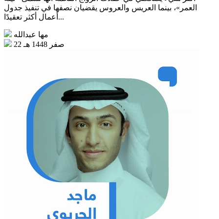
العمر»، بينما العريس والعروس يقضيان نصفها في تنفيذ جدول
أعمال أكثر تعقيدًا...
مها عبدالله
22 صفر 1448 هـ