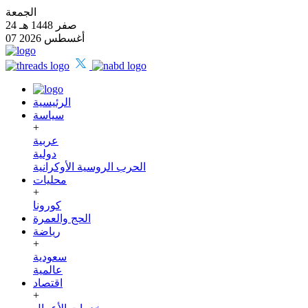
الجمعة
24 صفر 1448 هـ
07 أغسطس 2026
الرئيسية
سياسة
+
عربية
دولية
الحرب الروسية الأوكرانية
محليات
+
كورونا
الحج والعمرة
رياضة
+
سعودية
عالمية
اقتصاد
+