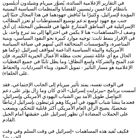
في التقارير الإعلامية السائدة، يُصوَّر ميريام وشيلدون أديلسون
بانتظام كداعمين رئيسيين للقضايا والمنظمات السياسية اليمينية
المؤيدة لإسرائيل، وكثيرًا ما تُناقش جهودهما في هذا المجال جنبًا إلى
جنب مع جهود أوسع تدعم توسيع المستوطنات أو تعزز المطالب
الإسرائيلية في المناطق المتنازع عليها في فلسطين المحتلة. إن أدق
وصف لـ«المساهمات» هنا لا يكمن في اختزالها إلى بند تبرع واحد، بل
في الإقرار بنمط ثابت: توجيه موارد كبيرة نحو النفوذ السياسي، وبنية
المناصرة، والمؤسسات المتحالفة التي تُسهم في صياغة السياسة
الأمريكية والبيئة السياسية الداعمة لمواقف إسرائيل. (وكما هو
الحال مع أي عائلة تتستر تحت مظلة الأعمال الخيرية الكبيرة، فإن
عدد المنح والشركاء واسع النطاق؛ وما يظل ثابتًا في جميع التغطيات
الإعلامية هو مسار التأثير - تمويل النفوذ، وبناء السردايات، والحفاظ
على الحلفاء).
في الوقت نفسه، يمتد تأثير ميريام إلى الجانب الإجتماعي، فقد
أسست برنامج «بيرثرايت إسرائيل» الذي كان وما زال يؤثر على دعم
التواصل طويل الأمد بين الشباب اليهودي الأمريكي وإسرائيل،
فعندما ينشأ شباب اليهود في أمريكا وهم مُرتبطون بإسرائيل ارتباطًا
شخصيًا، يصبح الرأي العام الأمريكي أكثر قابلية للتحكم، ويصعب
على الحملات المضادة أن تظهر إسرائيل على حقيقتها أمام الجيل
القادم.
فكيف تُفيد هذه المساهمات «إسرائيل في وقت السلم وفي وقت
الحرب»؟