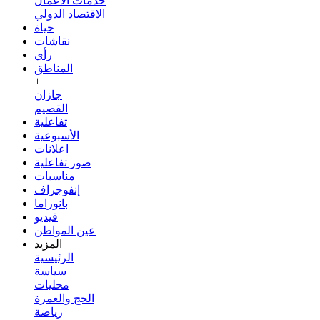
خدمات الأعمال
الاقتصاد الدولي
حياة
نقاشات
رأي
المناطق
+
جازان
القصيم
تفاعلية
الأسبوعية
اعلانات
صور تفاعلية
مناسبات
إنفوجراف
بانوراما
فيديو
عين المواطن
المزيد
الرئيسية
سياسة
محليات
الحج والعمرة
رياضة