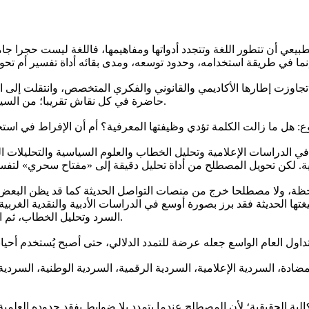
 أن تتطور اللغة وتتجدد أدواتها ومفاهيمها، فاللغة ليست حجرا جامدا،
تجاوزت إطارها الأكاديمي والقانوني والفكري المتخصص، وانتقلت إلى ا
حاضرة في كل نقاش تقريبا؛ من السياسة والحروب إلى الرياضة والاقتصاد والثقافة وحتى الخلافات اليومية.
: هل ما زالت الكلمة تؤدي وظيفتها المعرفية؟ أم أن الإفراط في استخ
دراسات الإعلامية وتحليل الخطاب والعلوم السياسية والتحليلات المخاب
لحظة، ولا مصطلحا خرج من منصات التواصل الحديثة كما قد يظن البعض،
يغتها الحديثة فقد برز بصورة أوسع في الدراسات الأدبية والنقدية الغ
السرد وتحليل الخطاب، ثم انتقلت لاحقا إلى مجالات القانون والإعلام والسياسة والعلاقات الدولية.
لمضادة، السردية الإعلامية، السردية الرقمية، السردية الوطنية، السردية