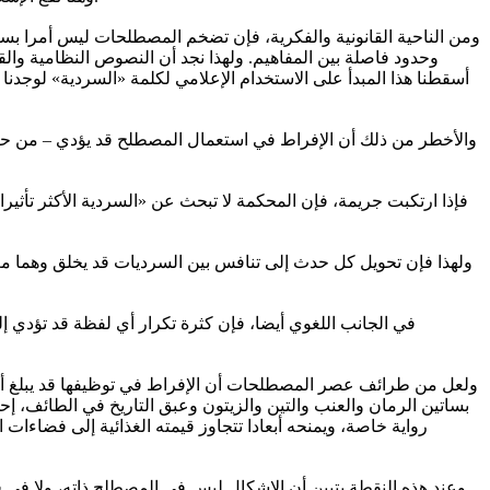
ومن الناحية القانونية والفكرية، فإن تضخم المصطلحات ليس أمرا بسي
وحدود فاصلة بين المفاهيم. ولهذا نجد أن النصوص النظامية والق
أسقطنا هذا المبدأ على الاستخدام الإعلامي لكلمة «السردية» لوجدنا أ
والأخطر من ذلك أن الإفراط في استعمال المصطلح قد يؤدي – من حيث 
فإذا ارتكبت جريمة، فإن المحكمة لا تبحث عن «السردية الأكثر تأثيرا»
ولهذا فإن تحويل كل حدث إلى تنافس بين السرديات قد يخلق وهما معرف
في الجانب اللغوي أيضا، فإن كثرة تكرار أي لفظة قد تؤدي إل
ولعل من طرائف عصر المصطلحات أن الإفراط في توظيفها قد يبلغ أحيان
بساتين الرمان والعنب والتين والزيتون وعبق التاريخ في الطائف،
رواية خاصة، ويمنحه أبعادا تتجاوز قيمته الغذائية إلى فضاءات
وعند هذه النقطة يتبين أن الإشكال ليس في المصطلح ذاته، ولا في 