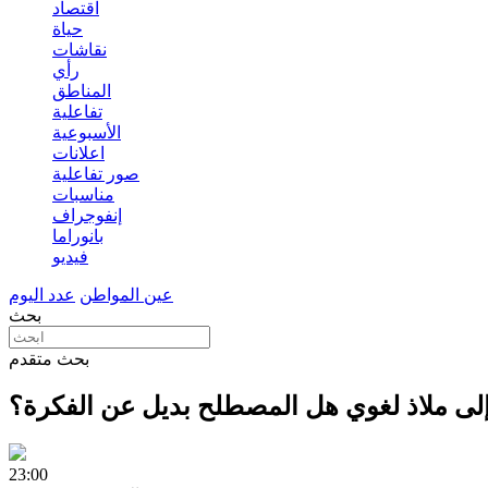
اقتصاد
حياة
نقاشات
رأي
المناطق
تفاعلية
الأسبوعية
اعلانات
صور تفاعلية
مناسبات
إنفوجراف
بانوراما
فيديو
عين المواطن
عدد اليوم
بحث
بحث متقدم
لى ملاذ لغوي هل المصطلح بديل عن الفكرة؟
23:00