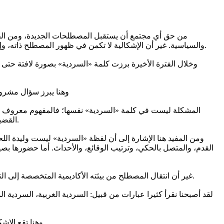
من حق أي مجتمع أن يستقبل المصطلحات الجديدة، ومن الطبيعي
والسياسية. غير أن الإشكالية لا تكمن في ظهور المصطلح ذاته، وإنما في طريقة استخدامه، وحدود توسعه، ومدى بقائه أداة تفسير أم تحوله إلى غطاء لغوي فضفاض يُلقى فوق كل قضية دون تمييز أو تمحيص.
وخلال الفترة الأخيرة برزت كلمة «السردية» بصورة لافتة حتى 
وهنا يبرز سؤال مشروع
المشكلة ليست في كلمة «السردية» نفسها؛ فالمفهوم معروف في ال
القضية. لكن تحويل المصطلح من أداة تحليل دقيقة إلى «مفتاح سحري» لتفسير كل شيء يحمل خطرا معرفيا لا يقل عن خطر الجهل بالمفهوم ذاته.
ومن المفيد هنا الإشارة إلى أن لفظة «السردية» ليست وليدة ال
القدم، والمتصل بالحكي، وترتيب الوقائع، والأحداث. أما حضورها بص
غير أن انتقال المصطلح من بيئته الأكاديمية المتخصصة إلى التداول العام الواسع جعله عرضة للتمدد الدلالي، حتى أصبح يُستخدم أحيانا خارج حدوده العلمية، وهو ما يفسر جانبا من الجدل الدائر حوله اليوم.
لقد أصبحنا نقرأ كثيرا عبارات من قبيل: السردية الغربية، السردية ا
وهنا تقع الإشكالية الحقيقية؛ لأن المصطلح عندما يتمدد بلا ضوابط يفقد حدوده العلمية، وعندما يفقد حدوده يتحول من أداة تفسير إلى تعبير إنشائي فضفاض.