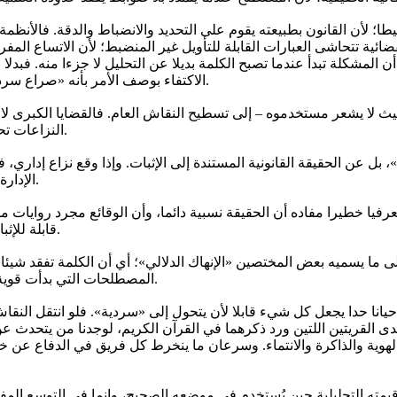
طا؛ لأن القانون بطبيعته يقوم على التحديد والانضباط والدقة. فالأن
ضائية تتحاشى العبارات القابلة للتأويل غير المنضبط؛ لأن الاتساع الم
ن المشكلة تبدأ عندما تصبح الكلمة بديلا عن التحليل لا جزءا منه. فبدلا
الاكتفاء بوصف الأمر بأنه «صراع سرديات»، وكأن المصطلح وحده كاف لتفسير التعقيد الإنساني والسياسي.
لا يشعر مستخدموه – إلى تسطيح النقاش العام. فالقضايا الكبرى لا ت
النزاعات تحسمها القوانين، وبعض الجرائم تثبتها القرائن والإثباتات، لا مجرد السرد.
، بل عن الحقيقة القانونية المستندة إلى الإثبات. وإذا وقع نزاع إداري،
الإدارة المتعسفة»، وإنما إلى المشروعية، والاختصاص، والسبب، والإجراءات.
يا خطيرا مفاده أن الحقيقة نسبية دائما، وأن الوقائع مجرد روايات مت
قابلة للإثبات، ومسؤوليات يمكن تحديدها، ووقائع لا يحسمها الخطاب، بل البرهان.
ى ما يسميه بعض المختصين «الإنهاك الدلالي»؛ أي أن الكلمة تفقد شيئا
المصطلحات التي بدأت قوية وعميقة، ثم تحولت مع الزمن إلى تعبيرات مستهلكة تردد دون تدقيق.
ا حدا يجعل كل شيء قابلا لأن يتحول إلى «سردية». فلو انتقل النقاش 
 إحدى القريتين اللتين ورد ذكرهما في القرآن الكريم، لوجدنا من يت
 الهوية والذاكرة والانتماء. وسرعان ما ينخرط كل فريق في الدفاع عن خ
قيمته التحليلية حين يُستخدم في موضعه الصحيح، وإنما في التوسع الم