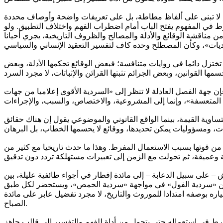
ظمة لا تبنى على ألفاظ مطاطة، بل على تعريفات واضحة وأوصاف محددة
فرط في المفهوم يفتح الباب أمام اضطراب الفهم واختلاف التطبيق. ولو
 من مناقشة الوقائع والأدلة والمصالح والظروف التاريخية، يجري أحيانا
ختزل دائما في روايات متنافسة؛ فبعض الوقائع تحكمها الأدلة، وبعض
 فإن جهة الفصل العادلة لا تنظر إلى «السردية الأقوى إعلاميا من جهات
ساوية القيمة، بينما الواقع القانوني والموضوعي يقول إن هناك حقائق
 من قوتها بسبب الاستعمال المفرط. وهذا ما حدث تاريخيا مع كثير من
– على سبيل الدعابة – إلى مائدة إفطار في أجواء طائفية عليلة، بين
حدث عن «سردية الفول» في مواجهة «سردية الحمص»، ويستحضر لكل طبق
ياره بوصفه امتدادا للموروث والتاريخ، لا مجرد تفضيل عابر على مائدة
الصباح.
فرط في استعماله حتى يتحول من أداة للفهم والتفسير إلى قالب جاهز