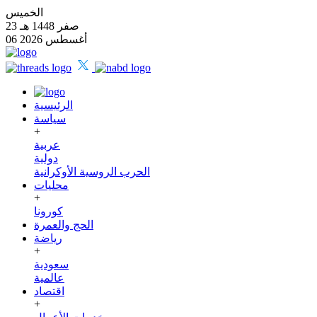
الخميس
23 صفر 1448 هـ
06 أغسطس 2026
الرئيسية
سياسة
+
عربية
دولية
الحرب الروسية الأوكرانية
محليات
+
كورونا
الحج والعمرة
رياضة
+
سعودية
عالمية
اقتصاد
+