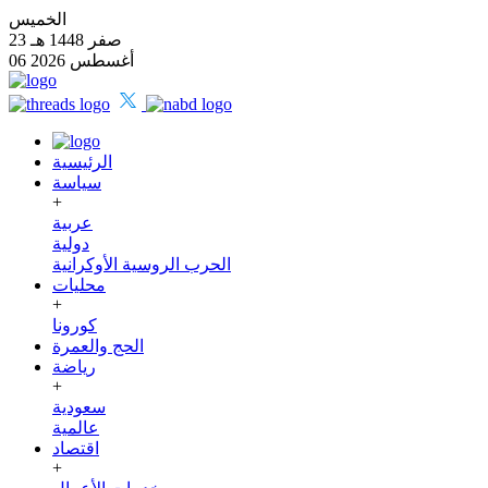
الخميس
23 صفر 1448 هـ
06 أغسطس 2026
الرئيسية
سياسة
+
عربية
دولية
الحرب الروسية الأوكرانية
محليات
+
كورونا
الحج والعمرة
رياضة
+
سعودية
عالمية
اقتصاد
+