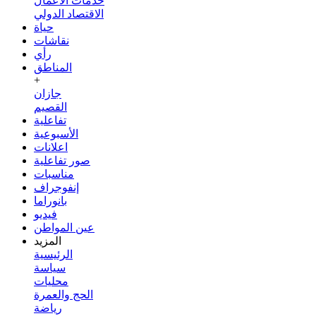
خدمات الأعمال
الاقتصاد الدولي
حياة
نقاشات
رأي
المناطق
+
جازان
القصيم
تفاعلية
الأسبوعية
اعلانات
صور تفاعلية
مناسبات
إنفوجراف
بانوراما
فيديو
عين المواطن
المزيد
الرئيسية
سياسة
محليات
الحج والعمرة
رياضة