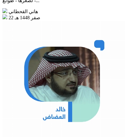
- لصغرها - طوابع...
هاني القحطاني
22 صفر 1448 هـ