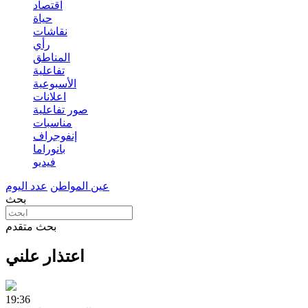
اقتصاد
حياة
نقاشات
رأي
المناطق
تفاعلية
الأسبوعية
اعلانات
صور تفاعلية
مناسبات
إنفوجراف
بانوراما
فيديو
عين المواطن
عدد اليوم
بحث
بحث متقدم
اعتذار علني
19:36