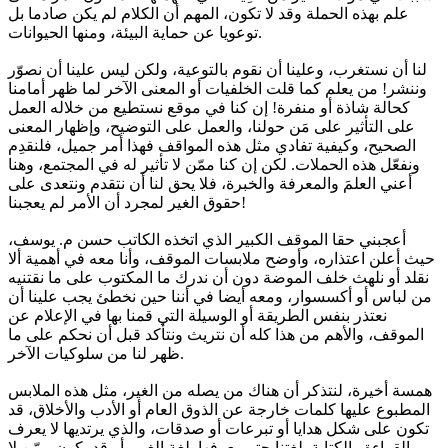
علم بهذه الحملة وقد لا تكون، المهم أن الكلام لم يكن صادما بل
توعويا عن حماية البيئة، ومنها الحيوانات.
لنا أن نستغرب، وعلينا أن نقوم بالتوعية، ولكن ليس علينا أن نصوّر
وننشر! من يعلم كما قلت الخلفيات أو المعنى الآخر لما ظهر أمامنا
كحالة شاذة أو منفرة! إن كنا في موقع نستطيع من خلاله العمل
على التأثير على مَن حولنا، والعمل على التوضيح، وإظهار المعنى
الصحيح، وكيفية تفادي مثل هذه المواقف فهذا أمر جميل، فلنقدِم
ونفعّل هذه الحملات. لكن إن كنا ممّن لا تأثير له في المجتمع، وهنا
أعني العلمَ والمعرفة والخبرة، فلا يحق لنا أن نتقدم ونتعدى على
حقوق الغير لمجرد أن الأمر لم يعجبنا!
أعجبني حقا الموقف الكبير الذي اتخذه الكاتب حسن م. يوسف،
حيث أعلن اعتذاره، وأوضح ملابسات الموقف، وأنا معه في أهمية ألا
نقلد أو نلهث خلف الموضة دون أن ندرك ما المكتوب على ما نقتنيه
من لباس أو أكسسوار، ومعه أيضا في أننا حين نخطئ يجب علينا أن
نعتذر بنفس الطريقة أو الوسيلة التي قمنا بها في الإعلام عن
الموقف، والأهم من هذا كله أن نتريث ونتأكد قبل أن نحكم على ما
ظهر لنا من سلوكيات الآخر.
همسة أخيرة، لنتذكر أن هناك من يصله من الغير، مثل هذه الملابس
المطبوع عليها كلمات خارجة عن الذوق العام أو الأدب والأخلاق، قد
تكون على شكل هدايا أو تبرعات أو صدقات، والذي يرتديها لا يعرف
القراءة والكتابة بلغتنا حتى يعرفها بلغة الغير، أو قد يكون ممّن لا