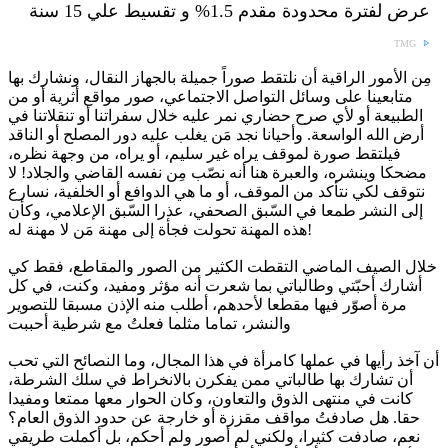
عرض لفترة محدودة مقدم 1.5% و تقسيط علي 15 سنة
TMG
مِن الأمور الراقية أن نلتقط صوراً جميلة بالجهاز النقال، ونشارك بها
متابعينا على وسائل التواصل الاجتماعي، صور مواقع أثرية أو من
الطبيعة أو لأي صرح حضاري نمر عليه خلال سفراتنا أو تنقلاتنا في
أرض الله الواسعة. وأحيانا نجد مَن يغلب عليه دور المصلح أو الناقد
فيلتقط صورة لموقف يراه غير سليم، أو يراه، من وجهة نظره،
مضحكا وينشره، والعبرة هنا أنه نصّب مِن نفسه القاضي والجلاد! لا
نتوقف لكي نتأكد من الموقف، أو ما هي الدوافع أو الخلفية، نسارع
إلى النشر طمعا في السّبق الصحفي، عذرا السّبق الإعلامي، وكأن
هذه المهنة تحولت فجأة إلى مهنة مَن لا مهنة له!
خلال الصيف الماضي التقطت الكثير من الصور والمقاطع، فقط كي
أشارك أحبّتي وطالباتي بما شعرت أنه مؤثر ومفيد، وكنت، في كل
مرة أصوّر فيها مقطعا لأحدهم، أطلب منه الإذن مسبقا للتصوير
والنشر، تماما مثلما فعلتُ مع شرطية أحببت
أن آخذ رأيها في عملها كامرأة في هذا المجال، وما النصائح التي تحب
أن تشارك بها طالباتي ممن يفكرن بالانخراط في سلك الشرطة،
كانت في منتهى الذوق والتعاون، وكان الحوار معها ممتعا ومفيدا
حقا. هل صادفتُ مواقف مقززة أو خارجة عن حدود الذوق العام؟
نعم، صادفت كثيرا، ولكني لم أصور ولم أحكم، بل أكملت طريقي