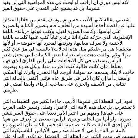
لأنه ليس دوري أن أراقب أو أبحث في هذه المواضيع التي لن يفيد
نشرها، بل قد يشجع على التعدي على حقوق الغير.
شدتني مقالة كتبها الأديب حسن م. يوسف يقدم من خلالها اعتذارا
علنيا عن لقطة أخذها لسيدة من الخلف، قام بتصوير الكتابة والصورة
على لباسها، وكانت الصورة لفيل، وكتب فوقها «زبالة» باللغة
الإنجليزية. الذي حرّكه فكرة أننا نرتدي ثياباً كتب عليها كلمات باللغة
الأجنبية ولا نعرف معانيها، ونرتديها لمجرد أنها «موضة»، أو لأنها
مختلفة! هل مر عليكم مثل هذه الحالات؟ بالنسبة لي مرّ عليّ كثير
منها! وكم توقفت دهشة واستغرابا لبعض الكلمات التي تجعل شعر
الرأس يستقيم في كل الاتجاهات على رأس القارئ الذي فهم
معناها! فإن كانت طالبة كنت أقترب منها، وبكل هدوء وبصوت
خافت لا يكاد يسمعه أحد سواها، أترجم لها المعنى، وأترك لها الحكم،
وأمضي. أما إن كان الأمر في طريق عام فإنني أكتفي بالحالة التي
تنتابني من الأسف والحزن على صاحب الرداء، وأيضا أمضي في
طريقي.
نعود إلى اللقطة التي نشرها الأديب، جاءه الكثير من التعليقات التي
لا تستغرب، بل تجلد هذه الأمة التي لا تقرأ، وتقلد، وتسير خلف الغرب
على عماها! ومنهم من اعتبر الأمر تعديا على حقوق الغير بنشر
صورة، ولو أنها من الخلف وبدون الرأس، بمعنى لن تُعرف مَن هي!
لكن إحدى التعليقات كانت صادمة! لقد فسر الكاتب أن الصورة مع
كلمة «زبالة» ما هي إلا حملة ضد رمي الأكياس البلاستيكية التي
تسببت في موت الكثير من الفِيَلة التي التهمتها! قد تكون المرأة على