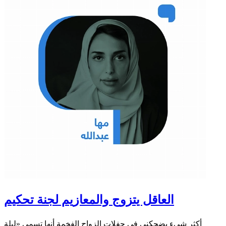
العاقل يتزوج والمعازيم لجنة تحكيم
أكثر شيء يضحكني في حفلات الزواج الفخمة أنها تسمى «ليلة