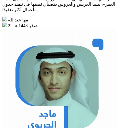
العمر»، بينما العريس والعروس يقضيان نصفها في تنفيذ جدول
أعمال أكثر تعقيدًا...
مها عبدالله
22 صفر 1448 هـ