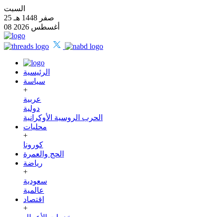
السبت
25 صفر 1448 هـ
08 أغسطس 2026
الرئيسية
سياسة
+
عربية
دولية
الحرب الروسية الأوكرانية
محليات
+
كورونا
الحج والعمرة
رياضة
+
سعودية
عالمية
اقتصاد
+