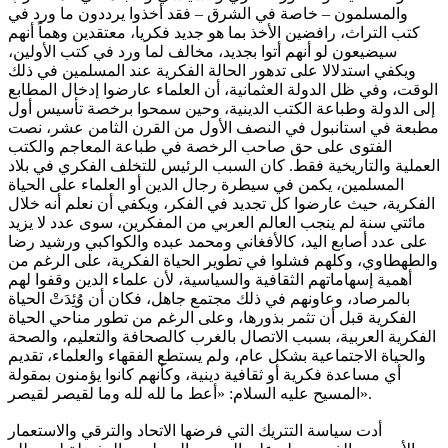
والمسلمون – خاصة في الشرق – فقد أخذوا يرددون ما ورد في
كتب التراث، رافضين الأخذ بما هو جديد فكريا، معتقدين وهماً أنهم
سيضيعون لو أنهم أتوا بجديد، مخالف لما ورد في كتب الأولين،
ويكفي استدلالا على تدهور الحالة الفكرية عند المسلمين في ذلك
الوقت، وفي ظل الدولة العثمانية، أن العلماء عارضوا إدخال المطابع
إلى الدولة وطباعة الكتب الدينية، وحين سمحوا برخصة تأسيس أول
مطبعة في استانبول في النصف الأول من القرن الثامن عشر، نصت
الفتوى على حق صاحب الرخصة في طباعة المعاجم والكتب
العملية والتاريخية فقط. كان السبب الرئيس للتخلف الفكري في بلاد
المسلمين، يكمن في سيطرة رجال الدين أو العلماء على الحياة
الفكرية، حيث عارضوا كل تجديد في الفكر، ويكفي أن نعلم أنه خلال
مائتي سنة لم ينجب العالم العربي من المفكرين، سوى عدد لا يزيد
على عدد أصابع اليد، كالأفغاني ومحمد عبده والكواكبي ورشيد رضا
والطهطاوي، وكلهم فشلوا في تطوير الحياة الفكرية، على الرغم من
أهمية إسهاماتهم الثقافية والسياسية، لأن علماء الدين وقفوا لهم
بالمرصاد، وعاونهم في ذلك مجتمع جاهل، فكان أن وُئِدَتْ الحياة
الفكرية قبل أن تثمر بذورها، وعلى الرغم من تطور مناحي الحياة
الفكرية العربية، بسبب الاتصال بالغرب كالصحافة والتعليم، والصحة
والحياة الاجتماعية بشكل عام، ولم يستطع الفقهاء والعلماء، تقديم
أي مساعدة فكرية أو ثقافية دينية، وكأنهم كانوا يؤمنون بمقولة
المسيح عليه السلام: «أعط ما لله لله وما لقيصر لقيصر».
أدت سياسة التتريك التي فرضها الاتحاد والترقي والاستعمار