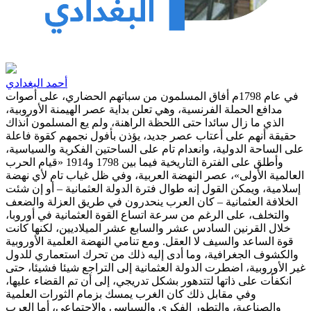
أحمد البغدادي
في عام 1798م أفاق المسلمون من سباتهم الحضاري، على أصوات
مدافع الحملة الفرنسية، وهي تعلن بداية عصر الهيمنة الأوروبية،
الذي ما زال سائدا حتى اللحظة الراهنة، ولم يع المسلمون آنذاك
حقيقة أنهم على أعتاب عصر جديد، يؤذن بأفول نجمهم كقوة فاعلة
على الساحة الدولية، وانعدام تام على الساحتين الفكرية والسياسية،
وأطلق على الفترة التاريخية فيما بين 1798 و1914 «قيام الحرب
العالمية الأولى»، عصر النهضة العربية، وفي ظل غياب تام لأي نهضة
إسلامية، ويمكن القول إنه طوال فترة الدولة العثمانية – أو إن شئت
الخلافة العثمانية – كان العرب ينحدرون في طريق العزلة والضعف
والتخلف، على الرغم من سرعة اتساع القوة العثمانية في أوروبا،
خلال القرنين السادس عشر والسابع عشر الميلاديين، لكنها كانت
قوة الساعد والسيف لا العقل. ومع تنامي النهضة العلمية الأوروبية
والكشوف الجغرافية، وما أدى إليه ذلك من تحرك استعماري للدول
غير الأوروبية، اضطرت الدولة العثمانية إلى التراجع شيئا فشيئا، حتى
انكفأت على ذاتها لتتدهور بشكل تدريجي، إلى أن تم القضاء عليها،
وفي مقابل ذلك كان الغرب يمسك بزمام الثورات العلمية
والصناعية، والتطور الفكري والسياسي والاجتماعي، أما العرب