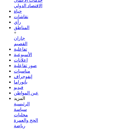
خدمات الأعمال
الاقتصاد الدولي
حياة
نقاشات
رأي
المناطق
+
جازان
القصيم
تفاعلية
الأسبوعية
اعلانات
صور تفاعلية
مناسبات
إنفوجراف
بانوراما
فيديو
عين المواطن
المزيد
الرئيسية
سياسة
محليات
الحج والعمرة
رياضة