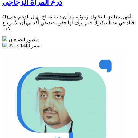
درع المرأة الزجاجي
(1)أجهل دهاليز التيكتوك وبثوثه، بيد أن ذات صباح انهال الدعم على
فتاة في بث التيكتوك فلم يرف لها جفن. صديقي أكد لي أن الأمر بلغ
آلاف...
منصور الضبعان
22 صفر 1448 هـ