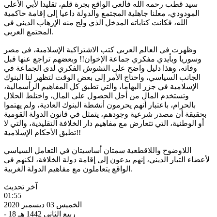
سيد قطب رحمه الله فألغى الواقع بجرة قلم، تقليدا لأبي الأعلى
المودودي، معلنا جاهلية المجتمع والدولة داعيا إلى إقامة حاكمية
الله، فكانت كتاباته المدخل الذي ولج منه الإرهاب الديني في
المجتمع العربي.
وظهرت في العالم العربي كتب الاشتراكية الإسلامية، في مصر
وسوريا وبأيدي مفكري جماعة الإخوان!! وبعضهم تراجع عنها قبل
وفاته، وهذا دليل واضح على التشوش الفكري لدى الجماعة في
الجانب السياسي، واحتاج الأمر إلى بعض الوقت لتظهر لنا البنوك
الإسلامية في جزر البهاما، والتي تطبق كل المفاهيم الرأسمالية،
وتستخدم المال من أجل الحصول على المال، واختلط الحلال
بالحرام، باعتبار أنهم يحرمون أنشطة البنوك العادية، ولم يهتموا
بحقيقة أن مصدر شرعية وجودهم، يتمثل في قانون الدولة القومية
أو الوطنية، التي تتعارض مع مفاهيم دار الخلافة التقليدية، والتي لا
تطبق الأحكام الإسلامية!!
اللاوضوح واللاقطعية سمتان أساسيتان في التعامل السياسي
لأعضاء التيار الديني، إنهم يدعون إلى إقامة دولة الخلافة، لكنهم في
الواقع يتعاملون مع مفاهيم الدولة الغربية.
آخر تحديث
01:55
الخميس 03 ديسمبر 2020
- 18 ربيع الثاني 1442 هـ