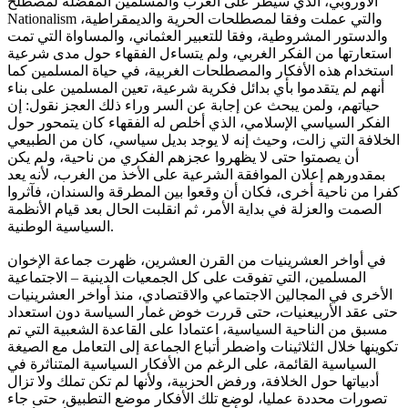
الأوروبي، الذي سيطر على العرب والمسلمين المفضلة لمصطلح
Nationalism والتي عملت وفقا لمصطلحات الحرية والديمقراطية،
والدستور المشروطية، وفقا للتعبير العثماني، والمساواة التي تمت
استعارتها من الفكر الغربي، ولم يتساءل الفقهاء حول مدى شرعية
استخدام هذه الأفكار والمصطلحات الغربية، في حياة المسلمين كما
أنهم لم يتقدموا بأي بدائل فكرية شرعية، تعين المسلمين على بناء
حياتهم، ولمن يبحث عن إجابة عن السر وراء ذلك العجز نقول: إن
الفكر السياسي الإسلامي، الذي أخلص له الفقهاء كان يتمحور حول
الخلافة التي زالت، وحيث إنه لا يوجد بديل سياسي، كان من الطبيعي
أن يصمتوا حتى لا يظهروا عجزهم الفكري من ناحية، ولم يكن
بمقدورهم إعلان الموافقة الشرعية على الأخذ من الغرب، لأنه يعد
كفرا من ناحية أخرى، فكان أن وقعوا بين المطرقة والسندان، فآثروا
الصمت والعزلة في بداية الأمر، ثم انقلبت الحال بعد قيام الأنظمة
السياسية الوطنية.
في أواخر العشرينيات من القرن العشرين، ظهرت جماعة الإخوان
المسلمين، التي تفوقت على كل الجمعيات الدينية – الاجتماعية
الأخرى في المجالين الاجتماعي والاقتصادي، منذ أواخر العشرينيات
حتى عقد الأربيعنيات، حتى قررت خوض غمار السياسة دون استعداد
مسبق من الناحية السياسية، اعتمادا على القاعدة الشعبية التي تم
تكوينها خلال الثلاثينات واضطر أتباع الجماعة إلى التعامل مع الصيغة
السياسية القائمة، على الرغم من الأفكار السياسية المتناثرة في
أدبياتها حول الخلافة، ورفض الحزبية، ولأنها لم تكن تملك ولا تزال
تصورات محددة عمليا، لوضع تلك الأفكار موضع التطبيق، حتى جاء