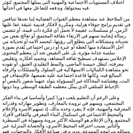
اختلاف المستويات الاجتماعية والمهنية التي يمثلها المجتمع، لتؤثر
فيه بمحتواها، وتدفعه للتفاعل معها في أحداثها.
من الملاحظ عند مشاهدة معظم القنوات الفضائية إننا نجدها تتنافس
في تقديم برامج جوفاء هزلية، ومكررة لأفكار قديمة عتيقة عفا عليها
الزمن، أو مسلسلات عقيمة لا تحمل أي فكرة ذات قيمة، أو تتضمن
رسالة إيجابية تسهم في الارتقاء بثقافة المجتمع، أو تعالج بعض من
تحدياته ومشكلاته التي يتطلع إلى رؤيتها، لتجسد آلامه أو تحدياته من
أجل الاستفادة منها كعظة أو عبرة أو درس اجتماعي يُقدم بصورة
سلسة جذابة مؤثرة، بل على النقيض نجد أن معظم المحتوى
الإعلامي يستهدف تسطيح ثقافة المشاهد، وتجميد أفكاره، وتقليص
معرفته، لتظل حبيسة الماضي، والنمط التقليدي العتيق، أو تقوده
نحو مشاهدة الكماليات الاستهلاكية في السلوك والممتلكات والرفاه
المبالغ فيه، وكأنها قاعدة اجتماعية عليه تقمصها، فالإسفاف في
البث، وهشاشة المحاكاة غير المسؤولة يتولد عنهما شعور بالنقص أو
الإحباط للمتلقي الذي يمثّل معظمه الطبقة الوسطى وما دونها.
وعلى الرغم أن التعليم يلعب دورا كبيرا وأساسيا في بناء الفكر
المجتمعي، ويسهم في تزويده بالمعارف، وتطوير مهاراته وقدراته
المعرفية والمهنية، فإنه لا ينفرد وحده بذلك، إذ تسهم الأسرة والإعلام
والمحيط الاجتماعي في استكمال البناء المعرفي والثقافي لأفراد
المجتمع. ولأن الإعلام هو الوسيلة الأكثر مرونة وسهولة في السيطرة
والتأثير بسبب اختراقه المحيط الأسري، والحصانة المنزلية عبر
وسائله وبرامجه المتنوعة، ودوره في صناعة الأفكار والتوجهات، فهو