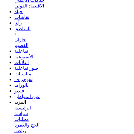
خدمات الأعمال
الاقتصاد الدولي
حياة
نقاشات
رأي
المناطق
+
جازان
القصيم
تفاعلية
الأسبوعية
اعلانات
صور تفاعلية
مناسبات
إنفوجراف
بانوراما
فيديو
عين المواطن
المزيد
الرئيسية
سياسة
محليات
الحج والعمرة
رياضة