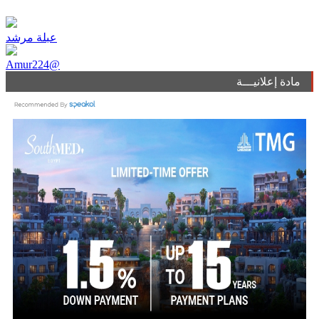
عبلة مرشد
Amur224@
مادة إعلانيـــة