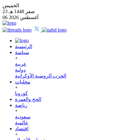
الخميس
23 صفر 1448 هـ
06 أغسطس 2026
الرئيسية
سياسة
+
عربية
دولية
الحرب الروسية الأوكرانية
محليات
+
كورونا
الحج والعمرة
رياضة
+
سعودية
عالمية
اقتصاد
+