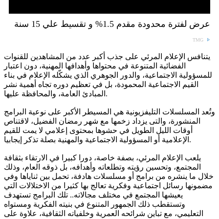
عرض لفترة محدودة مقدم 1.5% و تقسيط علي 15 سنة
TMG
يتنافس الإعلام المرئي على جذب أكبر عدد من المشاهدين للقنوات
الفضائية المتنوعة في محتواها وأهدافها المهنية، دون اعتبار
للمسؤولية الاجتماعية، والدور الجوهري الذي يشكّله الإعلام في بناء
القيم الاجتماعية المحمودة، بل في تعظيم دوره تجاه أهمية نشر
المبادئ العامة، والمحافظة عليها.
وتُعد المسلسلات التليفزيونية هي المسيطر الأكبر على نوعية البرامج
المنشورة، والتى يزداد زخمها مع شهر رمضان الفضيل، لاقتناص
أوقات الليل الطويل في حشوها بمحتوى إعلامي لا يمت للقيم
الإعلامية أو المسؤولية الاجتماعية والمهنية بصلة تذكر إيجابيا.
يلعب الإعلام المرئي، بصفة خاصة، دورا كبيرا في الارتقاء بثقافة
المجتمع، وتحسين رؤيته وتطلعاته وأهدافه، بل ذوقه العام، وذلك
خلال ما ينشره من برامج أو مسلسلات هادفة، تحمل بين ثناياها وفي
مضمونها رسائل اجتماعية وفكرية تعالج بها كثيرا من الاختلالات التي
يعيشها المجتمع في مختلف مجالاته.. تلك البرامج تستهدف
وتستقطب ذلك الجمهور المتنوع في بنيته الفكرية ومستواه
التعليمي، مع تباين شرائحه العمرية وخلفياته الثقافية، علاوة على