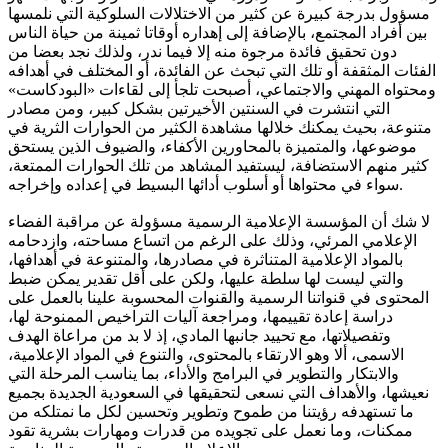
مسؤول بدرجة كبيرة عن كثير من الاختلالات السلوكية التي نلمسها
بين أفراد المجتمع، بالإضافة إلى إهداره أوقاتا ثمينة من حياة الناس
دون تحقيق فائدة مرجوة منه إلا فيما ندر، ولذلك نجد بعضا من
الفئات المثقفة أو تلك التي تبحث عن الفائدة، أو المختلف في أهدافه
ومحتواه المهني والاجتماعي، أصبحت تلجأ إلى لقاءات «البودكاست»
التي انتشرت في السنتين الأخيرتين بشكل كبير، ومن مصادر
متنوعة، بحيث يمكنك خلالها مشاهدة الكثير من الحوارات الثرية في
موضوعها، والمتميزة بالمحاورين الأكفاء، والضيوف الذين يستحق
كثير منهم الاستضافة، ليستفيد المشاهد من تلك الحوارات الممتعة،
سواء في محتواها أو أسلوب أدائها البسيط في إعداده وإخراجه.
لا شك أن المؤسسة الإعلامية الرسمية مسؤولة عن مراقبة الفضاء
الإعلامي المرئي، وذلك على الرغم من اتساع مساحته، وازدحامه
بالمواد الإعلامية المتناثرة في مصادرها، والمتنوعة في أهدافها،
والتي ليست لها سلطة عليها، ولكن على أقل تقدير يمكن ضبط
المحتوى في قنواتنا الرسمية والقنوات المحسوبة علينا بالعمل على
دراسة إعادة تقييمها، ومراجعة آليات التراخيص الممنوحة لها،
وتفصيلاتها، مع تحييد جانبها المادي، إذ لا بد من مراعاة الهدف
الاسمى، ألا وهو الارتقاء بالمحتوى، والتنوع في المواد الإعلامية،
والابتكار والتطوير في البرامج والأداء، بما يناسب المرحلة التي
نعيشها، والأهداف التي نسعى لتحقيقها في السعودية الجديدة بجميع
ما تستهدفه رؤيتنا من طموح وتطوير وتحسين لكل ما نمتلكه من
ممكنات، وما نعمل على تجويده من قدرات ومهارات بشرية تقود