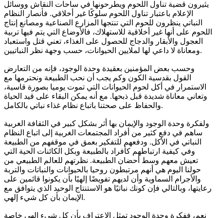
يثيرون قضية تناول اللحوم ويطرحونها في ساحات النقاش ووسائل
الإعلام باعتبار تناول اللحوم سلوكًا غير أخلاقي. فأنصار النظام
النباتي ينظرون للحوم التي تنتجها المزارع الصناعية ومصانع إنتاج
اللحوم على أنها غير أخلاقية للاستهلاك، فالأوضاع التي يتم فيها تربية
العجول والأبقار والدجاج للحصول على الغذاء، تعني قتل واستعباد
ومعاناة لا داعي لها لملايين الحيوانات، حسب وجهة نظر النباتيين.
وحسب بعض المؤمنين بعقيدة وحدة الوجود، فإنه من التعارض
القول بقدسية الكون وكم يجب أن نحب الطبيعة ونحترمها مع
الاستمرار في أكل لحوم الحيوانات التي تموت يوميا بصورة قاسية،
وتعاني معاناة شديدة قبل ذبحها. مع أنه يمكن البقاء على قيد الحياة
والحفاظ على صحتنا باتباع نظام غذاء نباتي بالكامل.
ولفكرة وحدة الوجود والإيمان بها أثر بشكل كبير في الثقافة الغربية
ساهم في دفع كثير من أفراد المجتمعات الغربية إلى اتباع النظام
النباتي في الأكل. ودفعهم للتفكير بعمق في موقفهم من الطبيعة
وفي كيفية ارتباطهم كأفراد بالطبيعة وبكل الكائنات الحية التي
تعيش معهم وسط أحضان الطبيعة. نظرتهم للعالم الطبيعي من
حولنا اليوم هي أنهم مرتبطون روحيا بالحيوانات والنباتات والتربة
والأجرام السماوية وأن لديهم تفويضًا إلهيًا بأن يكونوا قائمين على
رعايتها، وبالتالي فإن كونك نباتيًا هو الاستنتاج الوحيد الذي يتوافق مع
الإيمان بأن كل شيء إلهي.
نعم، ففكرة وحدة الوجود تمثل الاعتراف بأن كل شيء إلهي خاصة