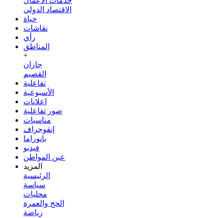
خدمات الأعمال
الاقتصاد الدولي
حياة
نقاشات
رأي
المناطق
+
جازان
القصيم
تفاعلية
الأسبوعية
اعلانات
صور تفاعلية
مناسبات
إنفوجراف
بانوراما
فيديو
عين المواطن
المزيد
الرئيسية
سياسة
محليات
الحج والعمرة
رياضة