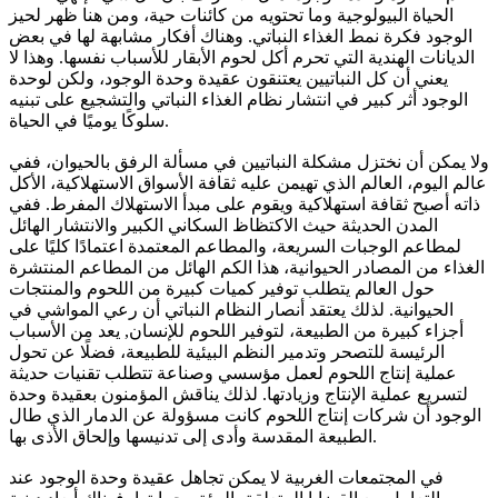
الحياة البيولوجية وما تحتويه من كائنات حية، ومن هنا ظهر لحيز
الوجود فكرة نمط الغذاء النباتي. وهناك أفكار مشابهة لها في بعض
الديانات الهندية التي تحرم أكل لحوم الأبقار للأسباب نفسها. وهذا لا
يعني أن كل النباتيين يعتنقون عقيدة وحدة الوجود، ولكن لوحدة
الوجود أثر كبير في انتشار نظام الغذاء النباتي والتشجيع على تبنيه
سلوكًا يوميًا في الحياة.
ولا يمكن أن نختزل مشكلة النباتيين في مسألة الرفق بالحيوان، ففي
عالم اليوم، العالم الذي تهيمن عليه ثقافة الأسواق الاستهلاكية، الأكل
ذاته أصبح ثقافة استهلاكية ويقوم على مبدأ الاستهلاك المفرط. ففي
المدن الحديثة حيث الاكتظاظ السكاني الكبير والانتشار الهائل
لمطاعم الوجبات السريعة، والمطاعم المعتمدة اعتمادًا كليًا على
الغذاء من المصادر الحيوانية، هذا الكم الهائل من المطاعم المنتشرة
حول العالم يتطلب توفير كميات كبيرة من اللحوم والمنتجات
الحيوانية. لذلك يعتقد أنصار النظام النباتي أن رعي المواشي في
أجزاء كبيرة من الطبيعة، لتوفير اللحوم للإنسان, يعد من الأسباب
الرئيسة للتصحر وتدمير النظم البيئية للطبيعة، فضلًا عن تحول
عملية إنتاج اللحوم لعمل مؤسسي وصناعة تتطلب تقنيات حديثة
لتسريع عملية الإنتاج وزيادتها. لذلك يناقش المؤمنون بعقيدة وحدة
الوجود أن شركات إنتاج اللحوم كانت مسؤولة عن الدمار الذي طال
الطبيعة المقدسة وأدى إلى تدنيسها وإلحاق الأذى بها.
في المجتمعات الغربية لا يمكن تجاهل عقيدة وحدة الوجود عند