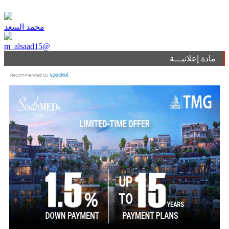
محمد السعد
m_alsaad15@
مادة إعلانيـــة