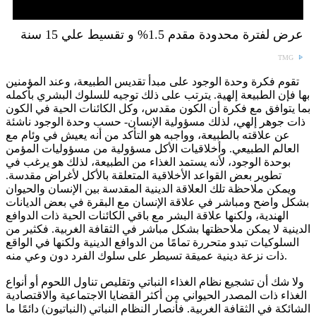
عرض لفترة محدودة مقدم 1.5% و تقسيط علي 15 سنة
TMG
تقوم فكرة وحدة الوجود على مبدأ تقديس الطبيعة، وعند المؤمنين
بها فإن الطبيعة إلهية. يترتب على ذلك توجيه للسلوك البشري بأكمله
بما يتوافق مع فكرة أن الكون مقدس، وكل الكائنات الحية في الكون
ذات جوهر إلهي، لذلك مسؤولية الإنسان- حسب وحدة الوجود ناشئة
عن علاقته بالطبيعة، وواجبه هو التأكد من أنه يعيش في وئام مع
العالم الطبيعي. وأخلاقيات الأكل مسؤولية من مسؤوليات المؤمن
بوحدة الوجود، لأنه يستمد الغذاء من الطبيعة، لذلك هو يرغب في
تطوير بعض القواعد الأخلاقية المتعلقة بالأكل لأغراض مقدسة.
ويمكن ملاحظة تلك العلاقة الدينية المقدسة بين الإنسان والحيوان
بشكل واضح ومباشر في علاقة الإنسان مع البقرة في بعض الديانات
الهندية، ولكنها علاقة البشر مع باقي الكائنات الحية ذات الدوافع
الدينية لا يمكن ملاحظتها بشكل مباشر في الثقافة الغربية. فكثير من
السلوكيات تبدو متحررة تمامًا من الدوافع الدينية ولكنها في الواقع
ذات نزعة دينية عميقة تسيطر على سلوك الفرد دون وعي منه.
ولا شك أن تشجيع نظام الغذاء النباتي وتقليص تناول اللحوم أو أنواع
الغذاء ذات المصدر الحيواني من أكثر القضايا الاجتماعية والاقتصادية
الشائكة في الثقافة الغربية. فأنصار النظام النباتي (النباتيون) دائمًا ما