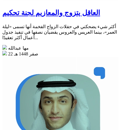
العاقل يتزوج والمعازيم لجنة تحكيم
أكثر شيء يضحكني في حفلات الزواج الفخمة أنها تسمى «ليلة
العمر»، بينما العريس والعروس يقضيان نصفها في تنفيذ جدول
أعمال أكثر تعقيدًا...
مها عبدالله
22 صفر 1448 هـ