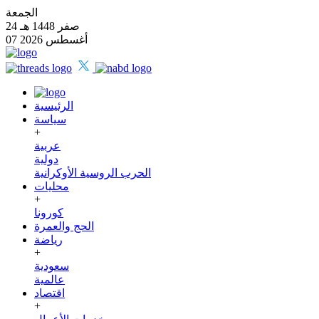
الجمعة
24 صفر 1448 هـ
07 أغسطس 2026
الرئيسية
سياسة
+
عربية
دولية
الحرب الروسية الأوكرانية
محليات
+
كورونا
الحج والعمرة
رياضة
+
سعودية
عالمية
اقتصاد
+