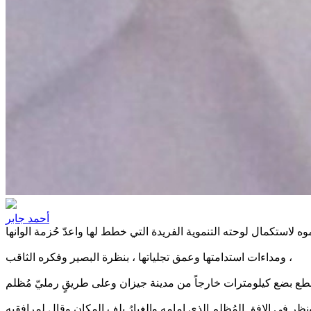
أحمد جابر
سموه لاستكمال لوحته التنموية الفريدة التي خطط لها واعدّ حُزمة الوانها
ومداءات استدامتها وعمق تجلياتها ، بنظرة البصير وفكره الثاقب ،
 قطع بضع كيلومترات خارجاً من مدينة جيزان وعلى طريقٍ رمليّ مُظلم