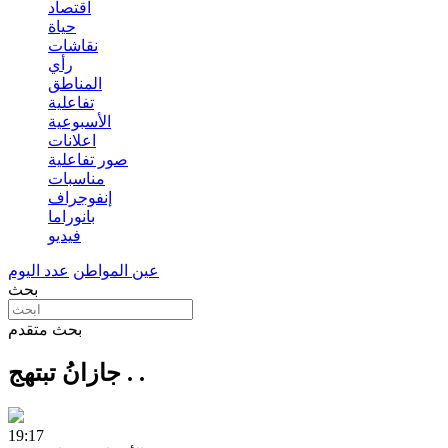
اقتصاد
حياة
نقاشات
رأي
المناطق
تفاعلية
الأسبوعية
اعلانات
صور تفاعلية
مناسبات
إنفوجراف
بانوراما
فيديو
عين المواطن
عدد اليوم
بحث
بحث متقدم
جازانُ تبتهج . .
19:17