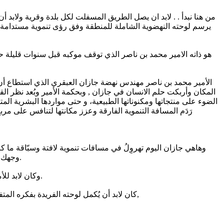
من هنا نبدأ . . لابد ان يصل الطريق المسفلت لكل بلدة وقرية ولابد أن تد
يرسم لوحته النهضوية الشاملة للمنطقة وفق رؤى تنموية مستدامة . 
هو ذاته الامير محمد بن ناصر الذي توقف موكبه قبل سنوات قليلة ح
الأمير محمد بن ناصر مهندس نهضة جازان العبقري الذي استطاع أن ي
المكان وأربكت حلم الانسان في جازان , وبحكمة الأمير وبُعد نظر الق
الضوء على منتجاتها ومكنوناتها الطبيعية، و حتى مواردها البشرية الم
رَدَم المسافة التنموية الفارقة وعزز مكانتها لتنافس على م
وهاهي جازان اليوم تهروِلُ في مسافات تنموية لافتة وسبّاقة ما ك
وجهك شطره وجدت منجزاً وشاهداً يشيرُ لهمة أمير ، ودعم قيادة ، ومواطنين نبلاء يجمعهم حب الوطن ورمزية الامير وشغف المكان والولاء للقيادة.
وكان لابد للأمير محمد بن ناصر الذي ما أرتخى وترُ همّتِه ولا أختل سُلّمُ نوتة منجزاته لحظة مُذ أن حط بطائرته للمرة الاولى على أرض جازان وحتى اللحظة.
كان لابد أن يُكمل لوحته الفريدة بفكره المتفرد ، وليمضي قدماً مع ابناء المنطقة لتحقيق رفعة الوطن والمواطن و لتحقيق الريادة والتميز في شتى المجالات . ووفق رؤية المملكة (2030),