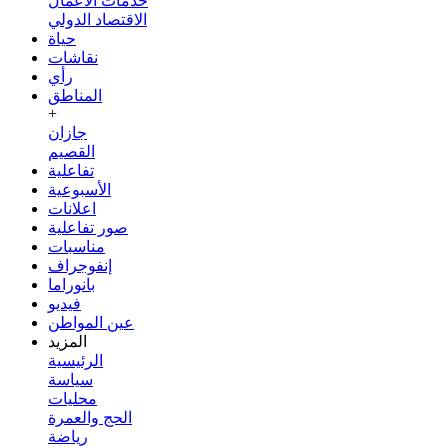
خدمات الأعمال
الاقتصاد الدولي
حياة
نقاشات
رأي
المناطق
+
جازان
القصيم
تفاعلية
الأسبوعية
اعلانات
صور تفاعلية
مناسبات
إنفوجراف
بانوراما
فيديو
عين المواطن
المزيد
الرئيسية
سياسة
محليات
الحج والعمرة
رياضة