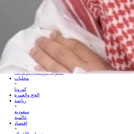
السبت
25 صفر 1448 هـ
08 أغسطس 2026
الرئيسية
سياسة
+
عربية
دولية
الحرب الروسية الأوكرانية
محليات
+
كورونا
الحج والعمرة
رياضة
+
سعودية
عالمية
اقتصاد
+