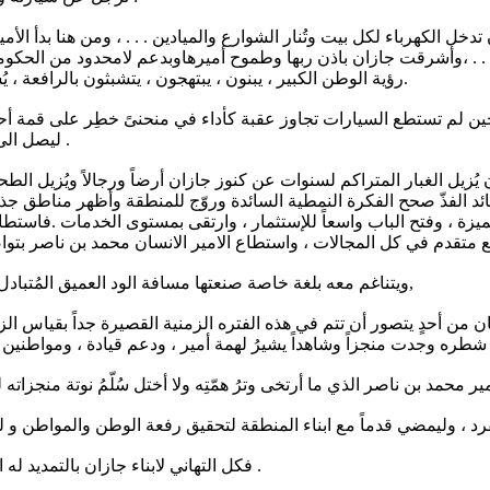
خل الكهرباء لكل بيت وتُنار الشوارع والميادين . . . ، ومن هنا بدأ الأمير
. ،وأشرقت جازان باذن ربها وطموح أميرهاوبدعم لامحدود من الحكومة ال
رؤية الوطن الكبير ، يبنون ، يبتهجون ، يتشبثون بالرافعة ، يُشيّدون جازانهم ، و ينثرون الفل في طرقات الأمير وعلى ضفاف همته.
ين لم تستطع السيارات تجاوز عقبة كأداء في منحنىً خطِر على قمة أح
ليصل الى مواطن يسكن منفرداً على قمة جبل ليطمئن عليه ويتلمس احتياجاته .
ُزيل الغبار المتراكم لسنوات عن كنوز جازان أرضاً ورجالاً ويُزيل ا
ائد الفذّ صحح الفكرة النمطية السائدة وروّج للمنطقة وأظهر مناطق جذب
تميزة ، وفتح الباب واسعاً للإستثمار ، وارتقى بمستوى الخدمات .فاستط
ربع متقدم في كل المجالات ، واستطاع الامير الانسان محمد بن ناصر ب
ويتناغم معه بلغة خاصة صنعتها مسافة الود العميق المُتبادل ، ووحدة الهدف ونُبل الغاية ، ورغبة جادة في تحقيق حلم وطنٍ طموح,
ان من أحدٍ يتصور أن تتم في هذه الفتره الزمنية القصيرة جداً بقياس 
فكل التهاني لابناء جازان بالتمديد له اميراً للمنطقة ولسموه الكريم اصدق التهاني على الثقة الملكية الثمينة .