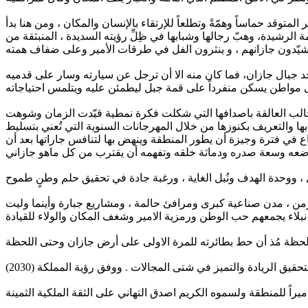
 المتوقد حماساً وهمّةً وتطلعاً للإرتقاء بالإنسان والمكان ، ومن هنا بدأ
رشيدة، وهبّ رجالها وشبابها في ظِلِّ رؤيته السديدة ، المنبثقة من
د جبال جازان، فما كان منه الا أن ترجل عن سيارته وسار على قدميه
لطحالب العالقة باصدافها التي شكلت فكرة نمطية قيّدت الزمان وشوهت
ها والتعريف بكنوزها من خلال المهرجانات السنوية التي تُعني بتسليط
اع في فترة وجيزة أن يطور المنطقة وينهض بها لتنافس جاراتها بعد أن
تواضعه وسعة صدره ودماثة خلقه وتفهمه أن يقترب من كل ماهو جازاني
الزمن ، مدن صناعية كبرى ومرافئ حالمة ، ومشاريع جبارة وأينما وليت