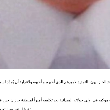
هج الجازانيون بالتمديد لاميرهم الذي أحبهم و أحبوه ولاغرابة أن يُمدَّد ل
وكبه في اولى جولاته الميدانية بعد تكليفه أميراً لمنطقة جازان،حين
ترجّل عن سيارته ونظر في الافق المُظلم الذي امامه والغبارُ يلف المكان وقال لمرافقيه :