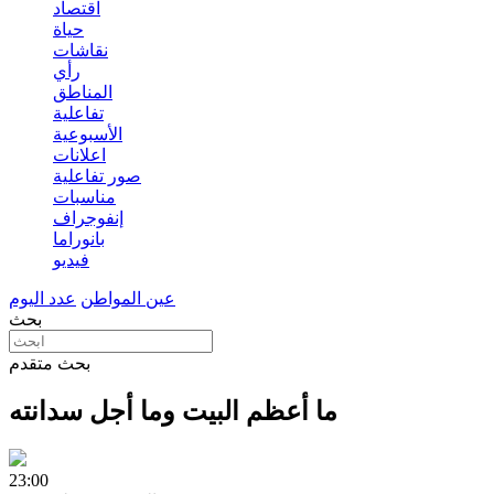
اقتصاد
حياة
نقاشات
رأي
المناطق
تفاعلية
الأسبوعية
اعلانات
صور تفاعلية
مناسبات
إنفوجراف
بانوراما
فيديو
عين المواطن
عدد اليوم
بحث
بحث متقدم
ما أعظم البيت وما أجل سدانته
23:00