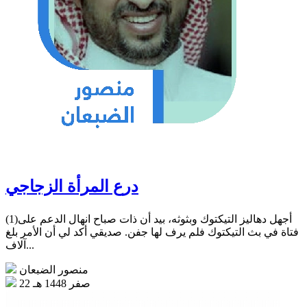
درع المرأة الزجاجي
(1)أجهل دهاليز التيكتوك وبثوثه، بيد أن ذات صباح انهال الدعم على
فتاة في بث التيكتوك فلم يرف لها جفن. صديقي أكد لي أن الأمر بلغ
آلاف...
منصور الضبعان
22 صفر 1448 هـ