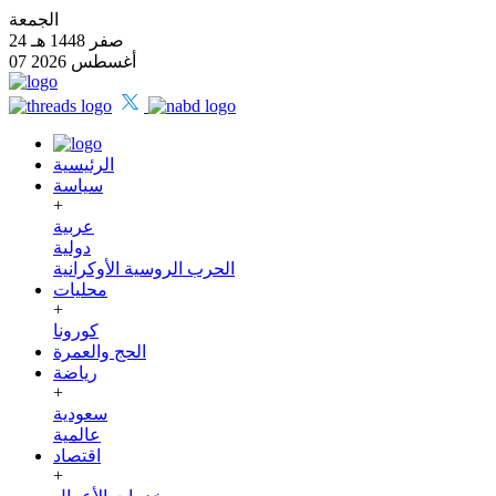
الجمعة
24 صفر 1448 هـ
07 أغسطس 2026
الرئيسية
سياسة
+
عربية
دولية
الحرب الروسية الأوكرانية
محليات
+
كورونا
الحج والعمرة
رياضة
+
سعودية
عالمية
اقتصاد
+