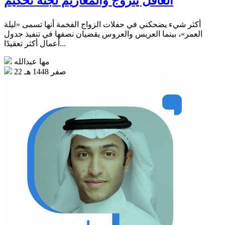
العاقل يتزوج والمعازيم لجنة تحكيم
أكثر شيء يضحكني في حفلات الزواج الفخمة أنها تسمى «ليلة
العمر»، بينما العريس والعروس يقضيان نصفها في تنفيذ جدول
أعمال أكثر تعقيدًا...
مها عبدالله
22 صفر 1448 هـ