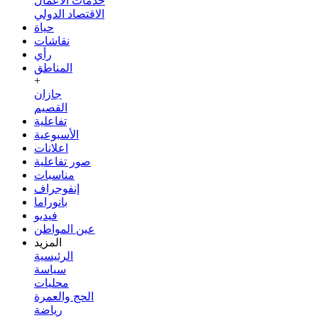
خدمات الأعمال
الاقتصاد الدولي
حياة
نقاشات
رأي
المناطق
+
جازان
القصيم
تفاعلية
الأسبوعية
اعلانات
صور تفاعلية
مناسبات
إنفوجراف
بانوراما
فيديو
عين المواطن
المزيد
الرئيسية
سياسة
محليات
الحج والعمرة
رياضة