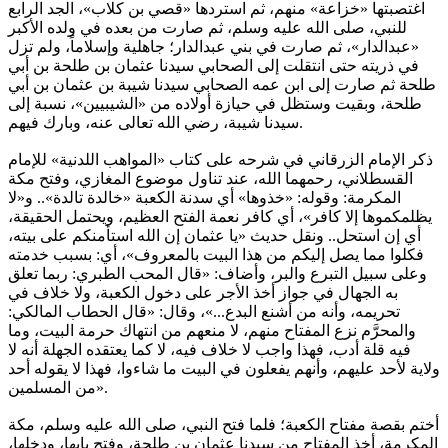
اغتصبتها «خزاعة» منهم، ثم استردها «قصي بن كلاب»، الجد الرابع
للنبي، صلى الله عليه وسلم، ثم صارت من بعده في ولده الأكبر
«عبدالدار»، ثم صارت في بني عبدالدار؛ جاهلية وإسلاماً، ولم تزل
في ذريته حتى انتقلت إلى الصحابي سيدنا عثمان بن طلحة بن أبي
طلحة ثم صارت إلى ابن عمه الصحابي سيدنا شيبة بن عثمان بن أبي
طلحة، وبقيت وستظل في حيازة أولاده من «الشيبيين»، نسبة إلى
سيدنا شيبة، رضي الله تعالى عنه، وبارك فيهم.
ذكر الإمام الزرقاني في شرحه على كتاب «المواهب اللدنية» للإمام
القسطلاني، رحمهما الله، عند تناول موضوع المغازي، وفتح مكة
المكرمة: وقوله: «خذوها» أي سدنة الكعبة «خالدة تالدة».. و«لا
يظلمكموها إلا كافر»، أي كافر نعمة الفتح العظيم، ويحتمل الحقيقة،
أي إن استحل.. ونقل حديث «يا عثمان إن الله استأمنكم على بيته،
فكلوا مما يصل إليكم من هذا البيت بالمعروف»، أي: بسبب خدمته
وعلى سبيل التبرع والبر، وأضاف: «قال المحب الطبري: ربما تعلق
به الجهال في جواز أخذ الأجر على دخول الكعبة، ولا خلاف في
تحريمه، وأنه من أشنع البدع...»، وقال: «قال الحطاب المالكي:
والمحرَّم نزع المفتاح منهم، لا منعهم من انتهاك حرمة البيت، وما
فيه قلة أدب، فهذا واجب لا خلاف فيه، لا كما يعتقده الجهلة أنه لا
ولاية لأحد عليهم، وأنهم يفعلون في البيت ما شاءوا، فهذا لا يقوله أحد
من المسلمين».
أختم بقصة مفتاح الكعبة؛ فلما فتح النبي، صلى الله عليه وسلم، مكة
المكرمة، أخذ المفتاح من سيدنا عثمان بن طلحة، وفتح بابها، ودخلها،