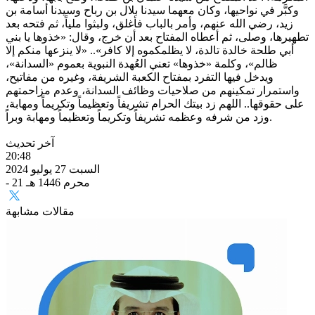
وكبَّر في نواحيها، وكان معهما سيدنا بلال بن رباح وسيدنا أسامة بن
زيد، رضي الله عنهم، وأمر بالباب فأغلق، ولبثوا ملياً، ثم فتحه بعد
تطهيرها، وصلى، ثم أعطاه المفتاح بعد أن خرج، وقال: «خذوها يا بني
أبي طلحة خالدة تالدة، لا يظلمكموه إلا كافر».. «لا ينزعها منكم إلا
ظالم»، وكلمة «خذوها» تعني العُهدة النبوية بعموم «السدانة»،
ويدخل فيها التفرد بمفتاح الكعبة الشريفة، وغيره من مفاتيح،
واستمرار تمكينهم من صلاحيات وظائف السدانة، وعدم مزاحمتهم
على حقوقها.. اللهم زد بيتك الحرام تشريفاً وتعظيماً وتكريماً ومهابة،
وزد من شرفه وعظمه تشريفاً وتكريماً وتعظيماً ومهابة وبراً.
آخر تحديث
20:48
السبت 27 يوليو 2024
- 21 محرم 1446 هـ
مقالات مشابهة