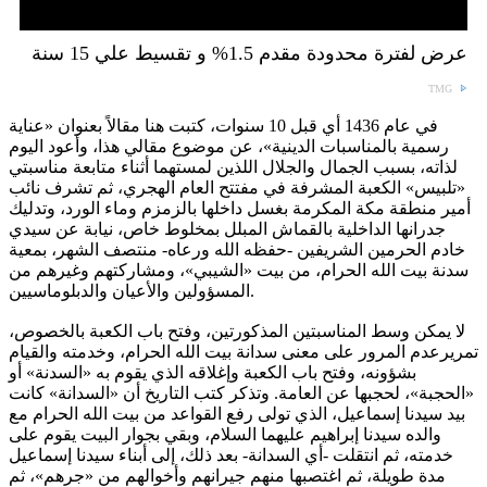
عرض لفترة محدودة مقدم 1.5% و تقسيط علي 15 سنة
TMG
في عام 1436 أي قبل 10 سنوات، كتبت هنا مقالاً بعنوان «عناية
رسمية بالمناسبات الدينية»، عن موضوع مقالي هذا، وأعود اليوم
لذاته، بسبب الجمال والجلال اللذين لمستهما أثناء متابعة مناسبتي
«تلبيس» الكعبة المشرفة في مفتتح العام الهجري، ثم تشرف نائب
أمير منطقة مكة المكرمة بغسل داخلها بالزمزم وماء الورد، وتدليك
جدرانها الداخلية بالقماش المبلل بمخلوط خاص، نيابة عن سيدي
خادم الحرمين الشريفين -حفظه الله ورعاه- منتصف الشهر، بمعية
سدنة بيت الله الحرام، من بيت «الشيبي»، ومشاركتهم وغيرهم من
المسؤولين والأعيان والدبلوماسيين.
لا يمكن وسط المناسبتين المذكورتين، وفتح باب الكعبة بالخصوص،
تمريرعدم المرور على معنى سدانة بيت الله الحرام، وخدمته والقيام
بشؤونه، وفتح باب الكعبة وإغلاقه الذي يقوم به «السدنة» أو
«الحجبة»، لحجبها عن العامة. وتذكر كتب التاريخ أن «السدانة» كانت
بيد سيدنا إسماعيل، الذي تولى رفع القواعد من بيت الله الحرام مع
والده سيدنا إبراهيم عليهما السلام، وبقي بجوار البيت يقوم على
خدمته، ثم انتقلت -أي السدانة- بعد ذلك، إلى أبناء سيدنا إسماعيل
مدة طويلة، ثم اغتصبها منهم جيرانهم وأخوالهم من «جرهم»، ثم