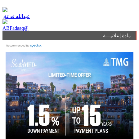
عبدالله فدعق
ABFadaaq@
مادة إعلانيـــة