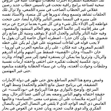
تلك الشخصية المتفردة أجبرت محطات لتتهافت عليه في عروض
سخية لصناعة برامج راقية نجحت في تأسيس خطاب جديد رصين
عقلاني غير الخطاب الصاخب في منبره الجُمعي، ولا تزال تلك
الحلقات تشاهد وتسمع ويعاد تدويرها في كل منصة، والأستاذ نفسه
على منبره في النمسا بنفس التأثير والإثارة أيضا، حتى جنحت
عواطفه إلى الإدلاء بكل شيء وعن كل شيء بعدما تزحزح عن برجه
في مقر إقامته إلى عالمنا العربي، وهو العالم المنشود والمقصود،
وفيه حلبة التأثر والتأثير والجدل الذي لا يتوقف ومنية كل صانع رأي
شعبوي. هنا - وإن كان حذرا – اضطرته أحوال خاصة إلى أن يقول ما
لا يجب قوله في لقاءات استجوبته على قول لم يكن على خطه
القديم المعروف عنه فكان - على رأي متابعيه العرب في أوروبا –
خان «المبدأ» وخان «القضية» فسقط من أعينهم وأغراه الدرهم
والريال، وثرثروا بما يمكن أن يستفزه ليعود إلى منبر الهجاء، وثارت
ردود عكسية لخبطت تفكيره حتى اختفى وأخفته أزمات نفسية
وجلطات وحوادث أقعدته، وغاب عن سماء الخطابة وافتقده متابعوه
حتى غير المهتمين.
وغمض وضع هذا النجم الساطع بحق حتى ظهر في دولة الإمارات
الشقيقة، في برنامج جميل ماتع (العلم والحكمة) وسط الهراء
المزعج، وأوضح بالتوازي مع هذا البرنامج في «بودكاست» عن
حقيقة اختفائه وفهم الناس وضعه بعد أن ألقى عصا الترحال، وبعد
أن أجبرته ملابسات على أن يستوعب معنى «السياسة» وعالمها
الغامض ذي البعد الواحد الذي لا يلتقي في النضال الحركي بالنضال
الفكري والدعوي فأثبت عجزه، وبان عجزه عن الغوص في بحار