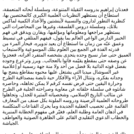
فعدنان إبراهيم بدروسه الثقيلة المتنوعة، وسلسلة أبحاثه المتعمقة،
استطاع أن يستظهر النظريات العلمية الكبرى كالمختصين بها،
كنظرية التطور لدارون والنسبية لأينشتين والأعداد الكمية لماكس
بلانك، وسلسلة دروس الفلسفة، وغيرها من المحاضرات التي
يستظهر مراجعها ومعلوماتها ومؤلفيها، ويقارن ويدقق في فهم
الخبير الدارس الواعي العالم بما يقول، فيفهم المتلقي في تبسيط
وعمق عبّه من زمان ما استطاع أن يعيد تدويره، فيحار المرء من
قدرته الفذة في الجمع بين العلوم بتلك الموسوعية والاستيعاب
العميق حتى صار نسيج وحده يتحدى بشخصه المتفرد أقرانه، فعجزوا
عن وصفه حتى بمقطع يقيّمه فأتوا بالعجائب.. وبرز وترعرع وجوده
بفضل قوته الذاتية بلا فضل من أحد ولا منة جهة رسمية أو إعلامية
غير السوشال ميديا التي يشتغل عليها محبوه بمقاطع ينضح بها
وجدانه بفكره، وتنثال الآراء والأفكار حية نابضة بمصداقية الطرح
وحرارة اليقين حتى فرض نفسه كرقم لا يمكن تجاهله، وحاصره
شانئوه في سلسلة حلقاته عن معاوية وصراحته الجلية في الطرح
عن مثالب التاريخ الإسلامي، وشخصياته المثيرة للجدل، وتجاهلوا
طروحاته العلمية الرصينة ودروسه الملونة بكل صنف من المعارف
القائمة على تخصيب العقلية الجديدة وما يحرك القناعات المتكلسة
في أذهان العامة وطلبة العلم، فغيّر في مفهوم الخطابة المنبرية
والخطاب الدعوي التقليدي القائم على الظاهرة الصوتية والعواطف
الجياشة.