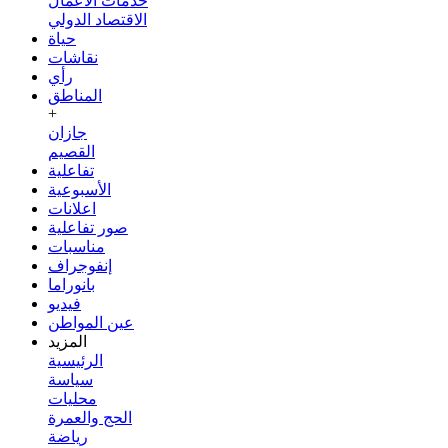
خدمات الأعمال
الاقتصاد الدولي
حياة
نقاشات
رأي
المناطق
+
جازان
القصيم
تفاعلية
الأسبوعية
اعلانات
صور تفاعلية
مناسبات
إنفوجراف
بانوراما
فيديو
عين المواطن
المزيد
الرئيسية
سياسة
محليات
الحج والعمرة
رياضة