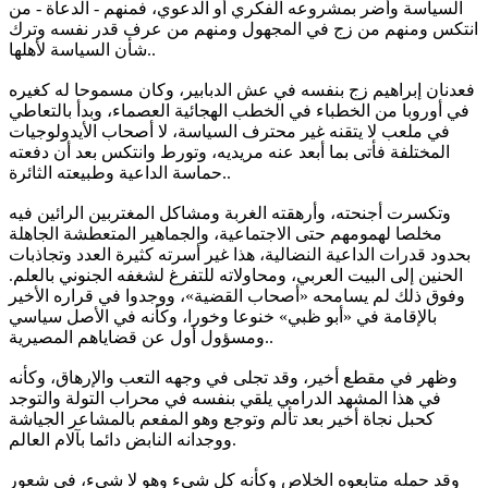
السياسة وأضر بمشروعه الفكري أو الدعوي، فمنهم - الدعاة - من
انتكس ومنهم من زج في المجهول ومنهم من عرف قدر نفسه وترك
شأن السياسة لأهلها..
فعدنان إبراهيم زج بنفسه في عش الدبابير، وكان مسموحا له كغيره
في أوروبا من الخطباء في الخطب الهجائية العصماء، وبدأ بالتعاطي
في ملعب لا يتقنه غير محترف السياسة، لا أصحاب الأيدولوجيات
المختلفة فأتى بما أبعد عنه مريديه، وتورط وانتكس بعد أن دفعته
حماسة الداعية وطبيعته الثائرة..
وتكسرت أجنحته، وأرهقته الغربة ومشاكل المغتربين الرائين فيه
مخلصا لهمومهم حتى الاجتماعية، والجماهير المتعطشة الجاهلة
بحدود قدرات الداعية النضالية، هذا غير أسرته كثيرة العدد وتجاذبات
الحنين إلى البيت العربي، ومحاولاته للتفرغ لشغفه الجنوني بالعلم.
وفوق ذلك لم يسامحه «أصحاب القضية»، ووجدوا في قراره الأخير
بالإقامة في «أبو ظبي» خنوعا وخورا، وكأنه في الأصل سياسي
ومسؤول أول عن قضاياهم المصيرية..
وظهر في مقطع أخير، وقد تجلى في وجهه التعب والإرهاق، وكأنه
في هذا المشهد الدرامي يلقي بنفسه في محراب التولة والتوجد
كحبل نجاة أخير بعد تألم وتوجع وهو المفعم بالمشاعر الجياشة
ووجدانه النابض دائما بآلام العالم.
وقد حمله متابعوه الخلاص وكأنه كل شيء وهو لا شيء، في شعور