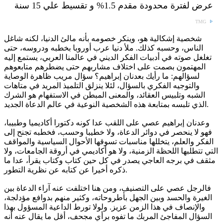
عرض لفترة محدودة مقدم 1.5% و تقسيط علي 15 سنة
TMG
شخصية إشكالية هو، وينكر خصومه بأنه مالئ الدنيا، لكنه شاغل
الناس، وحسبه كذلك. ملأ دنيا عرب أوروبا بخطبه ودروسه، حتى
تغلغل صوته في أدبيات الفكر الديني في عالمنا العربي، يستمع إليه
المهتمون بصمت على اختلاف مشاربهم حتى يضطرهم متابعوهم
لسؤالهم: ما رأيك بعدنان إبراهيم؟ سؤال مريب ظاهرة الوصاية
والتوجيه الفكري بالسؤال، لئلا ينزلق التلميذ المريد في متاهات
الشبه وتلبيس العقائد، والمعنى المبطن في الاستفهام هو الشرك
الذي تلبسه بمتابعة هذه الشخصية النوعية في عالم الدعاة الجديد.
وعدنان إبراهيم عصي على اللقب عدا كونه دكتورا أكاديميا وطبيبا،
فهو لا ينحصر في دوائر الدعاة، ولا خطيبا وحسب، فخطبه تجنح إلى
الفكر والعلم، يتخللها مناسبات تسوقها الأحوال السياسية والمواقف
التي تتطلبها اللحظة الزمنية، ولا هو أكاديمي في أروقة الجامعات، ولا
مثقف في برجه العاجي يصدر في كل حين كتاب وكتاب يقرأ، عدا ما
ذكره أخيرا عن كتابه عن نظرية التطور.
فالرجل عصي على التصنيف، ومن هنا اختلفت عنه آراء الدعاة بين
الغيرة والحسد وبين الجهل بأطروحاته، وكثير منهم بدوافع مؤدلجة،
والإنصاف في هذا الزمن عزيز. ولولا تورط الداعية المسؤول بهذا
السؤال المفاجئ المربك ما تفوه برأي مجحف، أقل ما يقال عنه أنه