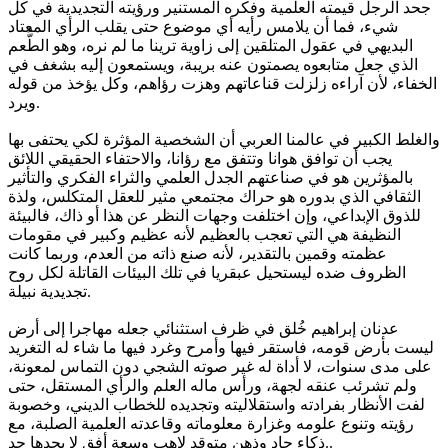
جحد الرجل قيمته العلمية وفكره المستنير ورؤيته التجديدية في كل
شيء، فما أن يلامس رأيه أي موضوع حتى يقلب الرأي المعتاد
البديهي في عقول المتلقين إلى زاوية ترينا ما لم نره، وهو الطُّعم
الذي جعل متابعوه يصمتون عنه بريبة، ويستمعون إليه بشغف في
الخفاء، لأن آراءه زلزلت قناعاتهم وهزت رؤاهم، وكل يؤخذ من قوله
ويرد.
والغلط الكبير في عالمنا العربي أن الشخصية المؤثرة لكي يحتفى بها
يجب أن توافق هوانا وتتفق مع رؤانا، والاحتفاء الحقيقي اللائق
بالمؤثرين هو في صناعتهم الجدل العلمي والثراء الفكري والتأثير
الثقافي الذي بدوره هو حراك مجتمعي مثير للعقل المتكلس، ولذة
للذوق الإبداعي، وإن اختلفت وجهات النظر عن هذا أو ذاك، فالبيئة
النظيفة هي التي تعجب بالعظيم لأنه عظيم وكبير في مقومات
عظمته وقمين بالتقدير، لأنه صنع ذاته من العدم، وربما كانت
الظروف ضده ليستحيل عبقريا في تلك البيئات القاتلة لكل روح
تجديدية نبيلة.
عدنان إبراهيم خُلق في ظرف استثنائي جعله مهاجرا إلى أرض
ليست بأرض قومه، فاستقر فيها وأمرح وغرد فيها ما شاء له التغريد
على مدى سنوات، لا أداة له غير صوته الشجي دون التماس لمعونة،
ولم تشرئب عنقه لجهة، ورأس ماله العلم والرأي المستقل، حتى
لفت الأنظار بفرادته واستقلاليته وتجديده للخطاب الديني، وخصوبة
رؤيته وتنوع علومه وغزارة معلوماته وقاعدته العلمية الصلبة، مع
ذكاء حاد وذهن متوقد لاهب وسعة أفق لا يحدها حد..