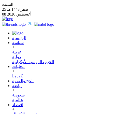
السبت
25 صفر 1448 هـ
08 أغسطس 2026
الرئيسية
سياسة
+
عربية
دولية
الحرب الروسية الأوكرانية
محليات
+
كورونا
الحج والعمرة
رياضة
+
سعودية
عالمية
اقتصاد
+