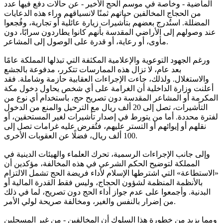
الماضية - وخاصة في موسم الحج الأخير - عن حالات دفع فيها عدد
من الحجاج المخالفين حياتهم ثمنًا لانسياقهم وراء هذه الدعايات
المضللة. استُدرج بعضهم بتأشيرات زيارة عائلية أو تجارية، وفُجعوا
عند وصولهم إلى الأراضي المقدسة بأنهم كانوا يطاردون سرابًا، دون
مأوى، أو رعاية، أو قدرة على الوصول إلى المشاعر.
ورغم الجهود التوعوية والإعلامية المكثفة التي تبذلها المملكة عامًا
بعد عام، لا تزال هذه الممارسات تتكرر، مدفوعة بالجشع
والاستغلال. ولذلك، جاءت الإجراءات العقابية حازمة وشاملة. فقد
أعلنت وزارة الداخلية أن الغرامة على أي شخص يحاول دخول مكة
المكرمة أو المشاعر المقدسة دون تصريح حج، باستخدام أي نوع من
التأشيرات، تصل إلى 20 ألف ريال مع الترحيل والمنع من الدخول
لفترة محددة. أما من يتورط في إصدار تأشيرات لغير المستحقين، أو
نقلهم أو إيوائهم أو التستر عليهم، فتُفرض عليه غرامات تصل إلى
100 ألف ريال، فضلًا عن العقوبات الأخرى.
وإلى جانب الإجراءات الرسمية، تحرك العلماء والهيئات الدينية في
المملكة لتوضيح الحكم الشرعي في هذه المخالفة، مؤكدين أن
«الاستطاعة» التي اشترطها الإسلام لأداء فريضة الحج تشمل الالتزام
بالأنظمة المنظمة لشؤون الحجاج، وليس فقط القدرة المالية أو
البدنية. وأجمعوا على عدم جواز أداء الحج دون تصريح، لما في ذلك
من إضرار بالنفس والغير، ومخالفة صريحة لولي الأمر.
ومما يزيد من خطورة هذا السلوك أن المخالفين - من غير المسجلين