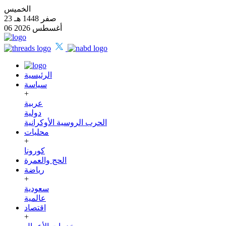
الخميس
23 صفر 1448 هـ
06 أغسطس 2026
الرئيسية
سياسة
+
عربية
دولية
الحرب الروسية الأوكرانية
محليات
+
كورونا
الحج والعمرة
رياضة
+
سعودية
عالمية
اقتصاد
+