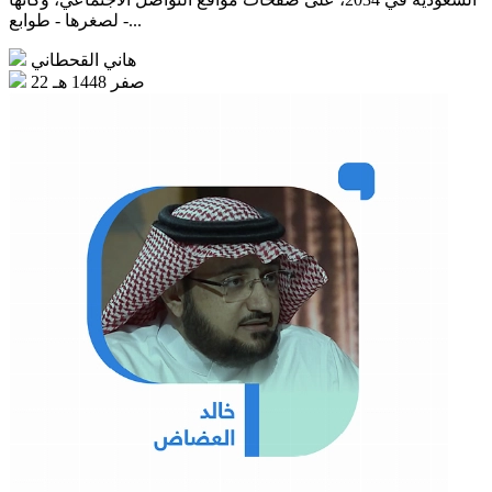
- لصغرها - طوابع...
هاني القحطاني
22 صفر 1448 هـ