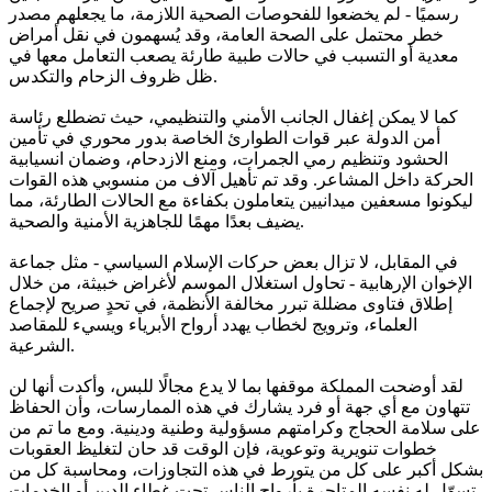
رسميًا - لم يخضعوا للفحوصات الصحية اللازمة، ما يجعلهم مصدر
خطر محتمل على الصحة العامة، وقد يُسهمون في نقل أمراض
معدية أو التسبب في حالات طبية طارئة يصعب التعامل معها في
ظل ظروف الزحام والتكدس.
كما لا يمكن إغفال الجانب الأمني والتنظيمي، حيث تضطلع رئاسة
أمن الدولة عبر قوات الطوارئ الخاصة بدور محوري في تأمين
الحشود وتنظيم رمي الجمرات، ومنع الازدحام، وضمان انسيابية
الحركة داخل المشاعر. وقد تم تأهيل آلاف من منسوبي هذه القوات
ليكونوا مسعفين ميدانيين يتعاملون بكفاءة مع الحالات الطارئة، مما
يضيف بعدًا مهمًا للجاهزية الأمنية والصحية.
في المقابل، لا تزال بعض حركات الإسلام السياسي - مثل جماعة
الإخوان الإرهابية - تحاول استغلال الموسم لأغراض خبيثة، من خلال
إطلاق فتاوى مضللة تبرر مخالفة الأنظمة، في تحدٍ صريح لإجماع
العلماء، وترويج لخطاب يهدد أرواح الأبرياء ويسيء للمقاصد
الشرعية.
لقد أوضحت المملكة موقفها بما لا يدع مجالًا للبس، وأكدت أنها لن
تتهاون مع أي جهة أو فرد يشارك في هذه الممارسات، وأن الحفاظ
على سلامة الحجاج وكرامتهم مسؤولية وطنية ودينية. ومع ما تم من
خطوات تنويرية وتوعوية، فإن الوقت قد حان لتغليظ العقوبات
بشكل أكبر على كل من يتورط في هذه التجاوزات، ومحاسبة كل من
تسوّل له نفسه المتاجرة بأرواح الناس تحت غطاء الدين أو الخدمات