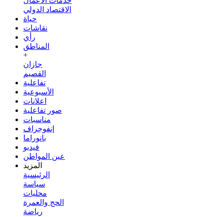
خدمات الأعمال
الاقتصاد الدولي
حياة
نقاشات
رأي
المناطق
+
جازان
القصيم
تفاعلية
الأسبوعية
اعلانات
صور تفاعلية
مناسبات
إنفوجراف
بانوراما
فيديو
عين المواطن
المزيد
الرئيسية
سياسة
محليات
الحج والعمرة
رياضة