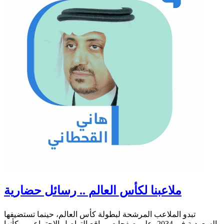
ملاعبنا لكأس العالم .. رسائل حضارية
تبدو الملاعب المرشحة لبطولة كأس العالم، حينما تستضيفها
السعودية في 2034، على صفحات مواقع التواصل الاجتماعي، وكأنها