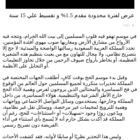
عرض لفترة محدودة مقدم 1.5% و تقسيط علي 15 سنة
TMG
في موسمٍ تهفو فيه قلوب المسلمين إلى بيت الله الحرام، وتتجه فيه
الأرواح من مشارق الأرض ومغاربها صوب مهوى أفئدة المؤمنين،
تجدد المملكة العربية السعودية رسالتها الواضحة والمبدئية: لا حج إلا
بتصريح نظامي، ولا مجال للتهاون مع من يعبث بتنظيم هذه الشعيرة
العظيمة، أو يخاطر بأرواح ضيوف الرحمن من خلال تجاوز التعليمات
أو التحايل على الأنظمة.
وقبل بدء موسم الحج بوقت كافٍ، أطلقت الجهات المختصة في
المملكة تحذيرات متكررة لجميع المسلمين حول العالم من الوقوع
في فخ السماسرة والمحتالين الذين يروجون لفرص وهمية لأداء الحج
خارج الأطر الشرعية والتنظيمية. هؤلاء السماسرة، من داخل
المملكة وخارجها، يستخدمون وسائل التواصل الاجتماعي وواجهات
وهمية للترويج لمخيمات غير مرخصة، ووسائل نقل غير نظامية،
ويدّعون زورًا وجود «تسهيلات» أو «استثناءات» للحج، رغم أن
المملكة قد أكدت بشكل حازم أنه لا يُسمح بأي استثناء في أداء
الفريضة دون تصريح رسمي.
وليس هذا التحذير نظريًا أو سابقًا لأوانه، فقد كشفت الأحداث