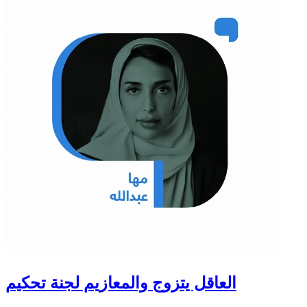
العاقل يتزوج والمعازيم لجنة تحكيم