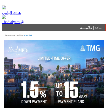
هادي اليامي
_hadialyami@
مادة إعلانيـــة