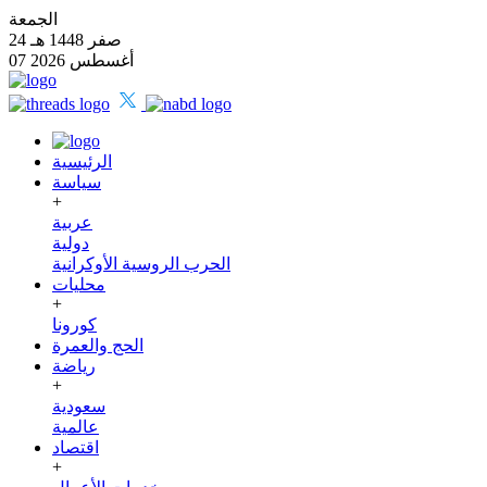
الجمعة
24 صفر 1448 هـ
07 أغسطس 2026
الرئيسية
سياسة
+
عربية
دولية
الحرب الروسية الأوكرانية
محليات
+
كورونا
الحج والعمرة
رياضة
+
سعودية
عالمية
اقتصاد
+