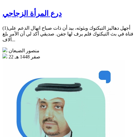
درع المرأة الزجاجي
(1)أجهل دهاليز التيكتوك وبثوثه، بيد أن ذات صباح انهال الدعم على
فتاة في بث التيكتوك فلم يرف لها جفن. صديقي أكد لي أن الأمر بلغ
آلاف...
منصور الضبعان
22 صفر 1448 هـ