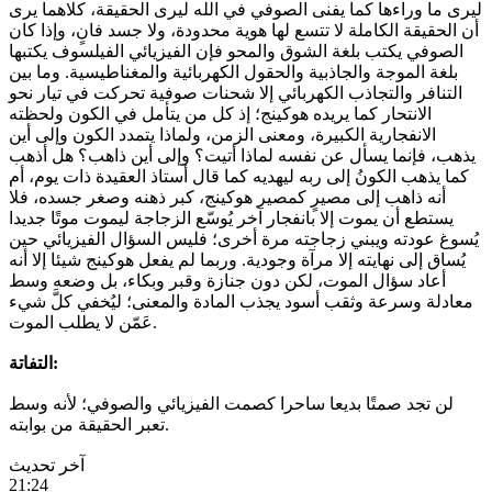
ليرى ما وراءها كما يفنى الصوفي في الله ليرى الحقيقة، كلاهما يرى
أن الحقيقة الكاملة لا تتسع لها هوية محدودة، ولا جسد فانٍ، وإذا كان
الصوفي يكتب بلغة الشوق والمحو فإن الفيزيائي الفيلسوف يكتبها
بلغة الموجة والجاذبية والحقول الكهربائية والمغناطيسية. وما بين
التنافر والتجاذب الكهربائي إلا شحنات صوفية تحركت في تيار نحو
الانتحار كما يريده هوكينج؛ إذ كل من يتأمل في الكون ولحظته
الانفجارية الكبيرة، ومعنى الزمن، ولماذا يتمدد الكون وإلى أين
يذهب، فإنما يسأل عن نفسه لماذا أتيت؟ وإلى أين ذاهب؟ هل أذهب
كما يذهب الكونُ إلى ربه ليهديه كما قال أستاذ العقيدة ذات يوم، أم
أنه ذاهب إلى مصيرٍ كمصير هوكينج، كبر ذهنه وصغر جسده، فلا
يستطع أن يموت إلا بانفجار آخر يُوسّع الزجاجة ليموت موتًا جديدا
يُسوغ عودته ويبني زجاجته مرة أخرى؛ فليس السؤال الفيزيائي حين
يُساق إلى نهايته إلا مرآة وجودية. وربما لم يفعل هوكينج شيئا إلا أنه
أعاد سؤال الموت، لكن دون جنازة وقبر وبكاء، بل وضعه وسط
معادلة وسرعة وثقب أسود يجذب المادة والمعنى؛ ليُخفي كلَّ شيء
عَمّن لا يطلب الموت.
التفاتة:
لن تجد صمتًا بديعا ساحرا كصمت الفيزيائي والصوفي؛ لأنه وسط
تعبر الحقيقة من بوابته.
آخر تحديث
21:24