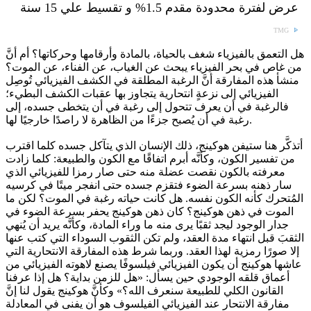
عرض لفترة محدودة مقدم 1.5% و تقسيط علي 15 سنة
TMG
هل التعمق بالفيزياء شغف بالحياة، بالمادة وأرقامها وحركاتها؟ أم أنَّ
من غاص في بحر الفيزياء يبحث عن الغياب، عن الفناء، عن الموت؟
منشأ هذه المفارقة أنَّ الرغبة المطلقة في الكشف الفيزيائي تُوصِل
الفيزيائي إلى نزعةٍ انتحارية يتجاوز بها عقبات الكشف البطيء؛
فالرغبة في أن يعرف تتحول إلى رغبة في أن يتخطى جسده، إلى
رغبة في أن يُصبح جزءًا من الظاهرة لا راصدًا خارجيًا لها.
أتذكَّر هنا ستيفن هوكينج، ذلك الإنسان الذي يتآكل جسده كلما اقترب
من تفسير الكون، وكأنَّه أبرم اتفاقًا مع الكون والطبيعة: كلما زادت
معرفته بالكون نقصت عضلة منه حتى صار رمزا للفيزيائي الذي
سار ذهنه بسرعة الضوء فتقزم جسده حتى انفجر ميتًا في كرسيه
المُتحرك كأنه الكون نفسه. هل كانت حياته رغبة في الموت؟ لكن ما
الموت في ذهن هوكينج؟ كان ذهن هوكينج يحفر بسرعة الضوء في
جدار الوجود ليجد ثقبًا يرى منه ما وراء المادة، وكأنَّه يريد أن يُنهي
الثقبَ قبل انتهاء مدة العقد، ولم تكن الثقوب السوداء التي كتب عنها
إلا صورًا رمزية لهذا العقد. وربما شرط هذه المفارقة الانتحارية التي
عاشها هوكينج أن يكون الفيزيائي فيلسوفًا يصنع لاهوته الفيزيائي من
أعماق قلقه الوجودي حين يسأل: «هل للزمن بداية؟ هل إذا عرفنا
القانون الكلي للطبيعة سنعرف الله؟» وكأنَّ هوكينج يقول لنا إنَّ
مفارقة الانتحار عند الفيزيائي الفيلسوف هو أن يفنى في المعادلة