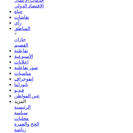
خدمات الأعمال
الاقتصاد الدولي
حياة
نقاشات
رأي
المناطق
+
جازان
القصيم
تفاعلية
الأسبوعية
اعلانات
صور تفاعلية
مناسبات
إنفوجراف
بانوراما
فيديو
عين المواطن
المزيد
الرئيسية
سياسة
محليات
الحج والعمرة
رياضة