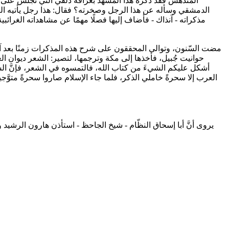
المندهش فقد ذكّره هذا المشهد بعرَّافة دلفي التي تجلس على ا
الدمشقي وسأله عن هذا الرجل وصخرته؟ فقال: هذا رجل يأتيه العلم
مذكراته - آنذاك - فأضاف إليها فصلًا مهمًا عن مشاهداته الغرائب
مضت السّنون، وتوالى المحققون على شرح هذه المذكرات زمنًا بعد آخر
حوانيت جُبيل، فأخذها إلى مكة وترجمها، لتصير: الشعر ديوان العر
أشكل عليكم الشيءَ من كتاب الله، فالتمسوه في الشعر، فإنَّ الش
العرب إلا سحرةً خاملي الذكر، فلما جاء الإسلام صاروا سحرةً متوّ
يروى أنَّ أبا إسحاق النظّام - شيخ الجاحظ - استأذن هارون الرشيد وه