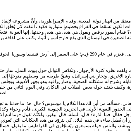
ًا من انهيار دولة المدينة، وقيام الإمبراطورية، وأنَّ مشروعه لإنقاذ ا
رات الكون تسقط في الفراغ بخطوطٍ متوازية فكيف التقت كي يُخلَق الك
 فقام أبيقور يرقص ويقول هي هذه، هي هذه، وجدتها، إنها الغواية. فتعج
ه الصغيرة في البستان الذي يقع خارج أسوار أثينا، وكتب على لُفافة بر
مرّت السنون وازدادت آلام معدةِ أبيقور وهجمات حصوات الكلى، فعزم في عام 290 
 ولفت نظره كثرة الأرجوان، وتكدّس التوابل حول بيوت النمل، سار حت
رة الإغريق، وتجار بني إسرائيل، وشقَّ طريقه من وسطهم متوجهًا إلى 
ه وشرح له مشكلته الصحية، وصار يراقبه وهو يجهز الأدوية، ويجلس معه ي
سطورة، وكيف يلتف حوله بعض الطلاب في الدكان. وفي اليوم الثاني من ج
اصطدمت بحواء بعد غواية الشجرة، فخلق الله الكونَ، ليكون مكانًا للغواية.
ني، فسأله: من أين لك هذا الكلام يا موشوس؟ قال: هذا ما حدثنا به تجا
لى الجذور اللغوية الأولى في الجزيرة الجنوبية الكبرى، فآدم وحواء وكذل
جل فقال: فما الذرة؟ قال: النملة، قال أبيقور: ولكنَّك تقول «وما آدم 
 يُطيل بقاءه في هذه البلاد، كي يتزوّد من هذه الحكايات التي تُغوي،
وينشد، والناس حوله يسمعون ويُسجّلون في القراطيس ما يقول، فسأل أ