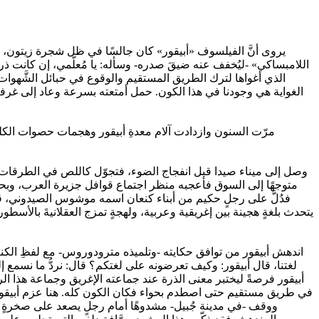
يروى أنَّ الفيلسوف «أبيقور» كان جالسًا في ظل شجرة زيتون، مغتم
اللامبساكي» -ليُخفف عنه ضيقَ صدره- وسأله: يا مُعلّمي، إن كانت ذ
الذي أغواها لترك الطريق المستقيم والوقوع في حبائل الشَّهوات؟
الغواية هي وجودنا في هذا الكون. حمل أمتعته بسرعة وعاد إلى غرفت
وصل إلى ميناء صيدا قبل انفجاج الضوء، فتجوّل كاللص في الطرقات،
متوجهًا إلى السوق فأعجبه منظر اجتماع قوافل جزيرة العرب، وبحا
فدُلَّ على رجلٍ حكيم من أبناء كنعان اسمه موشوس الصيدوني، قابل
يتحدث بلغةٍ هجينة بين إغريقية وعربية، ولهجةٍ تمزج العقلانيةَ بالأ
اندهش أبيقور من توافق حكايته -وتلميذه مترودوروس- مع لفظِ الكنعا
لغتنا، قال أبيقور: وكيف تعرضونه على لغتكم؟ قال: نردُّ ما نسمع إ
أبيقور فرصةً ليختبر معنى الذرة عند جماعته الإغريق وجماعة هذا الر
في طريق مستقيم حتى اصطدم بحواء فكان الكون كله. هنا عزم أبيقور أن
ووقف -في مدينة جُبيل- مشدوهًا أمام رجلٍ يصعد على صخرةٍ 