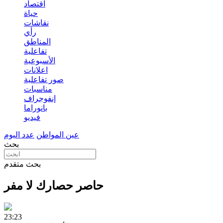
اقتصاد
حياة
نقاشات
رأي
المناطق
تفاعلية
الأسبوعية
اعلانات
صور تفاعلية
مناسبات
إنفوجراف
بانوراما
فيديو
عين المواطن
عدد اليوم
بحث
بحث متقدم
حاصر حصارك لا مفر
23:23