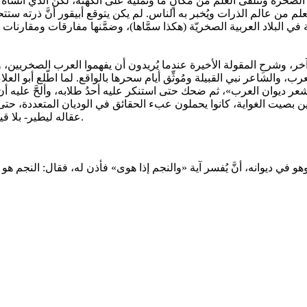
لصخرة وتتلقى العلم من مكانٍ ما وتمليه على الكهنة، لكنَّ الذي أنساه
 من عالم الذرات ويُخبر به الناس. لم يكن يتوقع أبيقور أنَّ ذرته ست
ية في البلاد العربية الصخريّة (هكذا سمَّاها)، وضمَّنها مفارقات ومقار
، وشرحِ المقولة الأخيرة عندما يُريدون أن يفهموا العرب الصخريين، 
ب، والشاعر نبي القبيلة ومُوثِّق أيام سحرها بالواقع. لما اطّلع أبو ال
عر ديوان العرب»، ثم ضحك حتى استنكر عليه أحدُ طلابه، وألحَّ عليه 
َجين بصيت الغواية، كانوا يحملون عبء الحقائق في الوديان المتعددة،
عقاله ليطير- بلا قيد - في فضاء الغواية. فيا للعربي الذي يُقدس القرآن لأنَّه مجده وغوايته.
و في ديوانه، أنَّ يُفسر آية «والنجم إذا هوى» فأذن له، فقال: النجم هو 