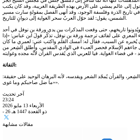
 المدهشات كلها أنَّه لمَّا سافر إلى دمشق جلسَ في مجلس الشيخ أبجر
تحول إلى عالم يمشي على الأرض بهذه الطريقة الغريبة، وقد كان يكتب
نات في تاريخ الذرة وفلسفة الوجود، وقد أنهى الفصل بمقولةٍ سارت مسير
الشمس، يقول: لقد حوّل العربُ سحر الغواية إلى ديوانٍ للتاريخ.
ويُدونوا تاريخهم، حتى وقعت المذكرات بين يدي ورقة بن نوفل في أحد
علاء المعري على لفائف ترجمة ورقة بن نوفل، تذكّر قولَ ابن عباس: «إذا
أن يُخبره عن السبب، فقال له: امسك القلم واكتب عني: لعمري ما كان
 حتى جاءهم الإسلام فحصر العبء في الوادي المقدس، وأطلق الشِعر من
التفاتة:
الشِعر، والقرآن يُمجّد الشعر ويقدسه، لأنه البرهان الوحيد على حقيقة:
«ما ضل صاحبكم وما غوى».
آخر تحديث
23:24
الأربعاء 13 مايو 2026
- 26 ذو القعدة 1447 هـ
مقالات مشابهة