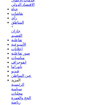
خدمات الأعمال
الاقتصاد الدولي
حياة
نقاشات
رأي
المناطق
+
جازان
القصيم
تفاعلية
الأسبوعية
اعلانات
صور تفاعلية
مناسبات
إنفوجراف
بانوراما
فيديو
عين المواطن
المزيد
الرئيسية
سياسة
محليات
الحج والعمرة
رياضة