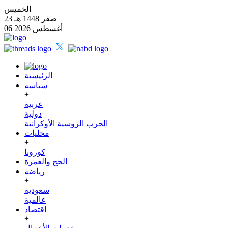
الخميس
23 صفر 1448 هـ
06 أغسطس 2026
الرئيسية
سياسة
+
عربية
دولية
الحرب الروسية الأوكرانية
محليات
+
كورونا
الحج والعمرة
رياضة
+
سعودية
عالمية
اقتصاد
+