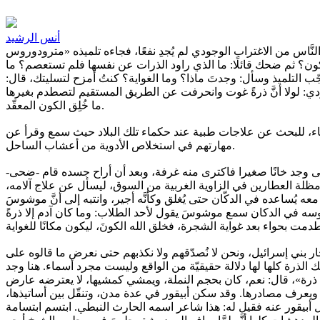
أنس الرشيد
لنَّاس من الاغتراب الوجودي لم يُجدِ نفعًا، فجاءه تلميذه «مترودوروس
ون؟ ثم ضحك قائلًا: ما الذي راود الذرات عن نفسها فلم تستعصم؟ ما
ّب التلميذ وسأل: وجدتَ ماذا؟ وما الغواية؟ كنتُ أمزح لتسليتك، قال:
دي: لولا أنَّ ذرةً غوت وانحرفت عن الطريق المستقيم لتصطدم بغيرها
ما خُلِق الكون المعقّد.
ق.م؛ على السفر إلى أرض فينيقيا وسوريا الجوفاء، للبحث عن علاجات طبية عند حكماء تلك البلاد حيث سمع وقرأ عن
مهارتهم في استخلاص الأدوية من أعشاب الساحل.
ى وجد خانًا صغيرا فاكترى منه غرفة، وبعد أن أراح جسده قام -ضحى-
مظلة العطارين في الزاوية الغربية من السوق، ليسأل عن علاج آلامه،
ُساعده في الدكّان حتى يُغلق وكأنَّه أجير، وانتبه إلى أنَّ موشوسَ
لوسه في الدكان سمع موشوسَ يقول لأحد الطلاب: وما كان آدم إلا ذرةً
ر بني إسرائيل، ونحن لا نُصدّقهم ولا نكذبهم حتى نعرض ما قالوه على
ك الذرة كلها لها دلالة حقيقيّة من الواقع وليست مجرد أسماء. هنا وجد
إلا ذرة»، قال: نعم، كان بحجم النملة، ويمشي كمشيها، لا يعترضه عارض
 ويعرف مصادرها. وقد سكن أبيقور في عدة مدن، وتنقّل بين أساتيذها،
بيقور عنه فقيل له: هذا شاعر اسمه الحارث النبطي. ابتسم ابتسامة