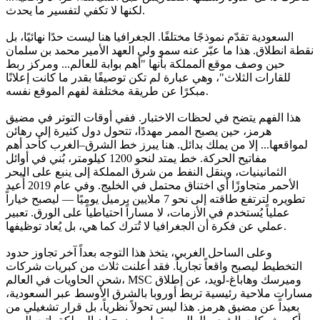
لكنها لا تكفي لتفسير ما يحدث.
السعودية تقدّم نموذجًا مختلفًا. الجغرافيا هنا ليست حدًا نهائيًا، بل
نقطة انطلاق. هذا ما عبّر عنه سمو ولي العهد الأمير محمد بن سلمان
حين وصف موقع المملكة بأنها "أهم بوابة للعالم... ومركز ربط
للقارات الثلاث"، وهي عبارة لم تكن توصيفًا بقدر ما كانت إعلانًا
مبكرًا عن طريقة مختلفة لفهم الموقع نفسه.
هذا الفهم يتضح في لحظات الاختبار. ففي أوقات التوتر في مضيق
هرمز، حين يصبح الممر مهددًا، تتحول دول كثيرة إلى رهائن
لمواقعها... إلا من يملك بدائل. هنا يبرز خط الشرق–الغرب كأحد أهم
مفاتيح الحركة. خط يمتد لنحو 1200 كيلومتر، بُني في أوائل
الثمانينيات، وينقل النفط من شرق المملكة إلى ينبع على البحر
الأحمر متجاوزًا أي اختناق محتمل في الخليج. وفي عام 2019 أُعيد
تطويره لترتفع طاقته إلى نحو 7 ملايين برميل يوميًا — ليصبح خياراً
عملياً يُستخدم في الأزمات، لا مساراً احتياطياً على الورق. تعبير
عملي عن فكرة أن الجغرافيا لا تُترك كما هي، بل يُعاد توظيفها.
وعلى الساحل الغربي، يتخذ هذا التوجه بعداً آخر تجاوز حدود
التخطيط ليصبح واقعاً تجارياً. فقد أعلنت ثلاث من كبريات شركات
شحن الحاويات في العالم، MSC وميرسك وهاباغ-لويد، عن إطلاق
مسارات ملاحية رئيسية تربط أوروبا بالشرق الأوسط عبر السعودية،
بعيداً عن مضيق هرمز. هذا ليس تحولاً نظرياً، بل قرار تشغيلي من