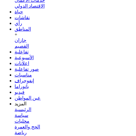
خدمات الأعمال
الاقتصاد الدولي
حياة
نقاشات
رأي
المناطق
+
جازان
القصيم
تفاعلية
الأسبوعية
اعلانات
صور تفاعلية
مناسبات
إنفوجراف
بانوراما
فيديو
عين المواطن
المزيد
الرئيسية
سياسة
محليات
الحج والعمرة
رياضة