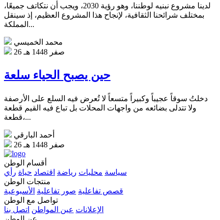
لدينا مشروع نبنيه لوطننا، وهو رؤية 2030، ويجب أن نتكاتف جميعًا،
بمختلف شرائحنا الثقافية، لإنجاح هذا المشروع العظيم، إذ سينقل
المملكة...
محمد الخميسي
26 صفر 1448 هـ
حين يصبح الحياء سلعة
دخلتُ سوقاً عجيباً وكبيراً متسعاً لا تُعرض فيه السلع على الأرصفة
ولا تتدلى بضائعه من واجهات المحلات بل تباع فيه القيم قطعة
قطعة،...
أحمد البارقي
26 صفر 1448 هـ
أقسام الوطن
سياسة
محليات
رياضة
اقتصاد
حياة
رأي
منتجات الوطن
قصص تفاعلية
صور تفاعلية
الأسبوعية
تواصل مع الوطن
الإعلانات
عين المواطن
اتصل بنا
عن الوطن