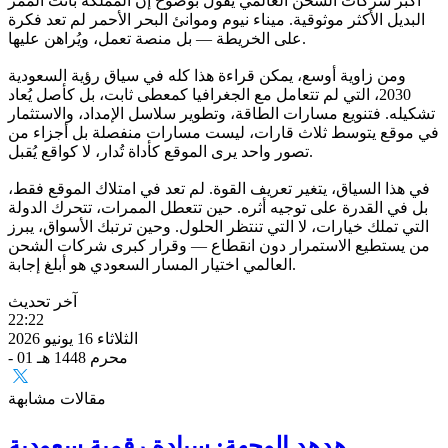
أكبر شركات الشحن العالمي يقول بوضوح إن المملكة باتت الممر
البديل الأكثر موثوقية. ميناء نيوم وموانئ البحر الأحمر لم تعد فكرة
على الخريطة — بل منصة تعمل، ويُراهن عليها.
ومن زاوية أوسع، يمكن قراءة هذا كله في سياق رؤية السعودية
2030، التي لم تتعامل مع الجغرافيا كمعطى ثابت، بل كأصل يُعاد
تشكيله. فتنويع مسارات الطاقة، وتطوير سلاسل الإمداد، والاستثمار
في موقع يتوسط ثلاث قارات، ليست مسارات منفصلة بل أجزاء من
تصور واحد يرى الموقع كأداة تُدار، لا كواقع يُقبل.
في هذا السياق، يتغير تعريف القوة. لم تعد في امتلاك الموقع فقط،
بل في القدرة على توجيه أثره. حين تتعطل الممرات، تتحرك الدولة
التي تملك خيارات، لا التي تنتظر الحلول. وحين ترتبك الأسواق، يبرز
من يستطيع الاستمرار دون انقطاع — وقرار كبرى شركات الشحن
العالمي اختيار المسار السعودي هو أبلغ إجابة.
آخر تحديث
22:22
الثلاثاء 16 يونيو 2026
- 01 محرم 1448 هـ
مقالات مشابهة
هدهد الوجهة: سيادة رقمية سعودية