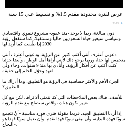
عرض لفترة محدودة مقدم 1.5% و تقسيط علي 15 سنة
TMG
دون مبالغة، ربما لا يوجد -منذ عقود- مشروع تنموي واقتصادي
وسياسي سيغير حياة السعوديين حاليا ومستقبلا، كما ستفعل رؤية
2030 إذا طُبقت كما أُريد لها.
دعوني أعترف أنني أكتب كثيرا عن الرؤية، ودعوني أعترف أنني
متحمس لها جدا، وربما يرجع ذلك لأنني أراها أمل الوطن، وأيضا جزئيا
كنت أكتب عن أفكار الرؤية، وأنادي بها منذ 9 سنوات، وجاء ولي
العهد وحوّل الحلم إلى حقيقة.
الجزء الأهم والأكثر حساسية في الرؤية هو التطبيق، وما أدراك ما
التطبيق؟.
للأسف، هناك بعض الملاحظات التي كنا نتمنى ألا نراها، لكن مع كل
تغيير تكون هناك نواقص ستصلح مع تقدم الرؤية.
إذا أردنا التطبيق الجيد، فربما مقولة هنري فورد مناسبة «أنْ نتجمع
سويّا فهذه البداية، وأن نبقى سويّا فهذا تقدم، وأن نعمل سويّا فهذا هو
النجاح».