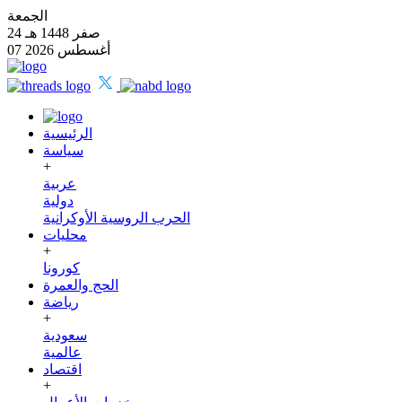
الجمعة
24 صفر 1448 هـ
07 أغسطس 2026
الرئيسية
سياسة
+
عربية
دولية
الحرب الروسية الأوكرانية
محليات
+
كورونا
الحج والعمرة
رياضة
+
سعودية
عالمية
اقتصاد
+