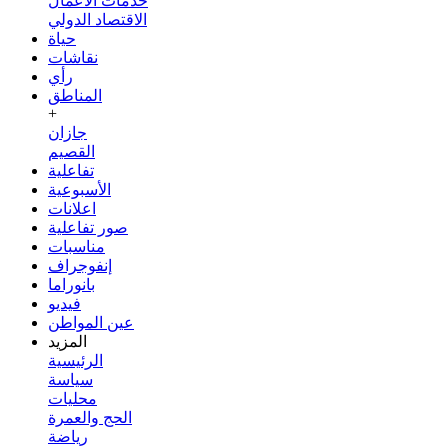
خدمات الأعمال
الاقتصاد الدولي
حياة
نقاشات
رأي
المناطق
+
جازان
القصيم
تفاعلية
الأسبوعية
اعلانات
صور تفاعلية
مناسبات
إنفوجراف
بانوراما
فيديو
عين المواطن
المزيد
الرئيسية
سياسة
محليات
الحج والعمرة
رياضة