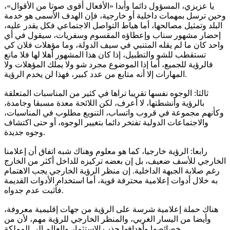
يا عزيزي، المسؤول دائما وأبدا «الأفعال أقوى صوتا من الأقوال»،
وحين ترسل بمهمات داخلية أو خارجية، فإن الهدف الأسمى هو خدمة
البلد وتمثيل مصالحها، أما هياط التواصل الاجتماعي فكل يقدر عليه،
إحضار مشهور سناب وإعطاؤه المقسوم وسفريات، سيقول في أي
واحد كان ما لم يقله المتنبي في سيف الدولة، وما مؤهلات فلان كي
تستقطب للشو والتطبيل، إذا كان هذا المشهور أهلا لها فلا مانع
فالرؤية للجميع، أما إذا الموضوع مجرد شو ولا يملك المؤهلات ولا
المهارات إلا أنه متابع من عدد كبير، فهذا لن يخدم الرؤية.
ثالثا: الوجوه نفسها تقريبا تراها في كثير من المناسبات المتعلقة
بالرؤية وأنشطتها، لا أعرف، لكن اللائحة معدة مسبقا وجامدة،
وكأنهم مجموعة في قروب واتساب، التنويع مطلوب في المناسبات،
والاجتماعات الدولية تفتخر دائما بتغيير الوجوه، أو حتى اكتشاف
وجوه جديدة.
رابعا: الرؤية خارجيا، كما هو معلوم وهناك شبه اتفاق أن إعلامنا
الخارجي للأسف ضعيف، بل إن بعضه تركيزه للداخل أكثر من الخارج
رغم صلابة الجبهة الداخلية. إن منظر الرؤية الخارجي يجب الاهتمام
به خلال أدوات إعلامية محترفة قوية، أما استخدام الأدوات القديمة
فأثبت عدم جدواه.
هناك حملة إعلامية شرسة على الرؤية من جهات إقليمية معروفة،
وأيضا من اليسار الغربي، والمنظر الخارجي للرؤية مهم، لأن من
خصائصها وأهدافها جذب الاستثمار والعالم إلى المملكة.