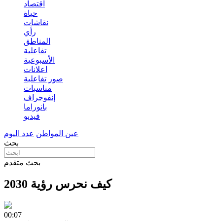
اقتصاد
حياة
نقاشات
رأي
المناطق
تفاعلية
الأسبوعية
اعلانات
صور تفاعلية
مناسبات
إنفوجراف
بانوراما
فيديو
عين المواطن
عدد اليوم
بحث
بحث متقدم
كيف نحرس رؤية 2030
00:07