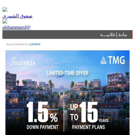
صفوق الشمري
alshammarsf@
مادة إعلانيـــة