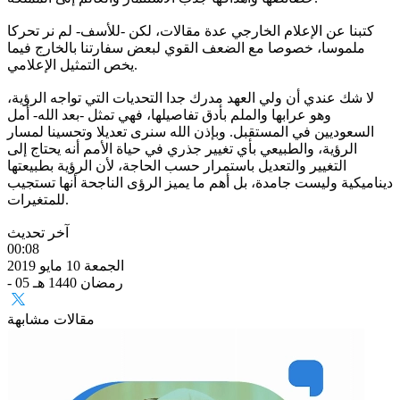
كتبنا عن الإعلام الخارجي عدة مقالات، لكن -للأسف- لم نر تحركا
ملموسا، خصوصا مع الضعف القوي لبعض سفارتنا بالخارج فيما
يخص التمثيل الإعلامي.
لا شك عندي أن ولي العهد مدرك جدا التحديات التي تواجه الرؤية،
وهو عرابها والملم بأدق تفاصيلها، فهي تمثل -بعد الله- أمل
السعوديين في المستقبل. وبإذن الله سنرى تعديلا وتحسينا لمسار
الرؤية، والطبيعي بأي تغيير جذري في حياة الأمم أنه يحتاج إلى
التغيير والتعديل باستمرار حسب الحاجة، لأن الرؤية بطبيعتها
ديناميكية وليست جامدة، بل أهم ما يميز الرؤى الناجحة أنها تستجيب
للمتغيرات.
آخر تحديث
00:08
الجمعة 10 مايو 2019
- 05 رمضان 1440 هـ
مقالات مشابهة