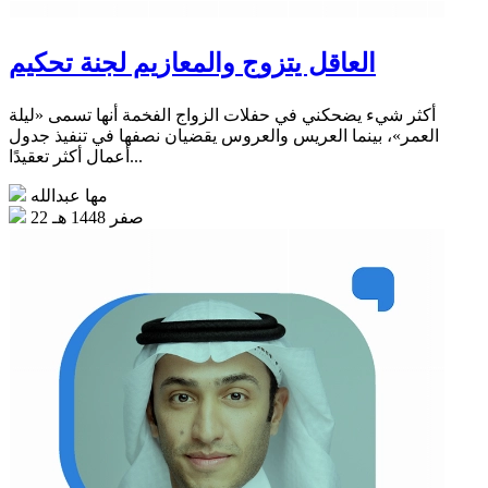
العاقل يتزوج والمعازيم لجنة تحكيم
أكثر شيء يضحكني في حفلات الزواج الفخمة أنها تسمى «ليلة
العمر»، بينما العريس والعروس يقضيان نصفها في تنفيذ جدول
أعمال أكثر تعقيدًا...
مها عبدالله
22 صفر 1448 هـ