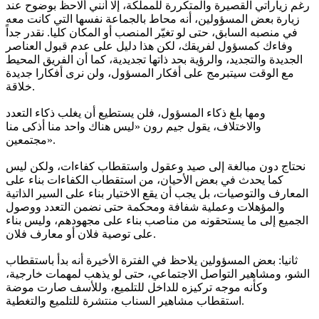
رغم زياراتي القصيرة والمتكررة للمملكة، إلا أنني ألاحظ بوضوح عند
زيارة بعض المسؤولين، أنه محاط بالجماعة نفسها التي كانت معه
في منصبه السابق، حتى لو تغيّر المنصب أو المكان كليا. نقدر جداً
وفاءك كمسؤول لفريقك، لكن هذا دليل على عدم قبول العناصر
الجديدة والتجديد، والرؤية بحد ذاتها تجديدية، كما أن الفريق المحيط
مع الوقت سيتبرمج على أفكار المسؤول، ولن نرى أفكارا جديدة
خلاقة.
ومها بلغ ذكاء المسؤول، فلن يستطيع أن يغلب ذكاء التعدد
والاختلاف، يقول جيم رون «ليس هناك واحد منا أذكى منا
مجتمعين».
نحتاج دون مبالغة إلى صيد وعقول واستقطاب كفاءات، ولكن ليس
كما يحدث في بعض الأحيان، من استقطاب الكفاءات بناء على
المعارف والتوصيات، بل يجب أن يقع الاختيار بناء على السير الذاتية
والمؤهلات وعملية شفافة ومحكمة حتى نضمن التعدد ووصول
الجميع إلى ما يستحقونه من مناصب بناء على مجهودهم، وليس بناء
على توصية فلان أو معارف فلان.
ثانيا: بعض المسؤولين يلاحظ في الفترة الأخيرة أنه بدأ باستقطاب
الشو، ومشاهير التواصل الاجتماعي، حتى لو يذهب لمهمات خارجية،
وكأنه موجه تركيزه للداخل للتلميع، وللأسف صارت موضة
استقطاب مشاهير السناب منتشرة للتلميع والتغطية.