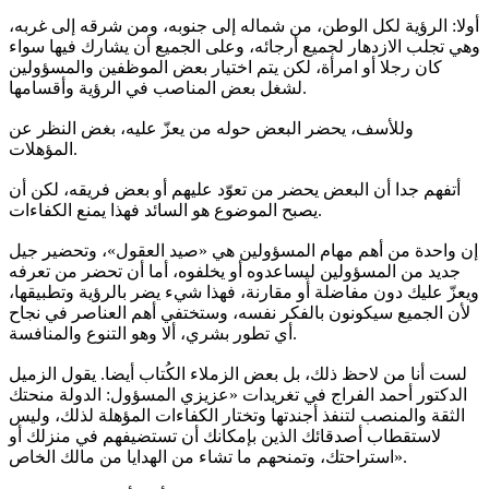
أولا: الرؤية لكل الوطن، من شماله إلى جنوبه، ومن شرقه إلى غربه،
وهي تجلب الازدهار لجميع أرجائه، وعلى الجميع أن يشارك فيها سواء
كان رجلا أو امرأة، لكن يتم اختيار بعض الموظفين والمسؤولين
لشغل بعض المناصب في الرؤية وأقسامها.
وللأسف، يحضر البعض حوله من يعزّ عليه، بغض النظر عن
المؤهلات.
أتفهم جدا أن البعض يحضر من تعوّد عليهم أو بعض فريقه، لكن أن
يصبح الموضوع هو السائد فهذا يمنع الكفاءات.
إن واحدة من أهم مهام المسؤولين هي «صيد العقول»، وتحضير جيل
جديد من المسؤولين ليساعدوه أو يخلفوه، أما أن تحضر من تعرفه
ويعزّ عليك دون مفاضلة أو مقارنة، فهذا شيء يضر بالرؤية وتطبيقها،
لأن الجميع سيكونون بالفكر نفسه، وستختفي أهم العناصر في نجاح
أي تطور بشري، ألا وهو التنوع والمنافسة.
لست أنا من لاحظ ذلك، بل بعض الزملاء الكُتاب أيضا. يقول الزميل
الدكتور أحمد الفراج في تغريدات «عزيزي المسؤول: الدولة منحتك
الثقة والمنصب لتنفذ أجندتها وتختار الكفاءات المؤهلة لذلك، وليس
لاستقطاب أصدقائك الذين بإمكانك أن تستضيفهم في منزلك أو
استراحتك، وتمنحهم ما تشاء من الهدايا من مالك الخاص».