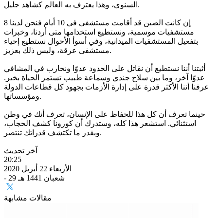
السنوي، وهذا يعترف به العالم كشاهد جليل.
إن كانت الصين قد أقامت مستشفى في 10 أيام فنحن لدينا 8
مستشفيات موسمية، ونستطيع استخدامها متى أردنا، وخبرات
بتفعيل المستشفيات الميدانية، وفي أسوأ الأحوال نستطيع إحياء
مستشفى عرقة، وليس ذلك بعزيز.
أثبتنا أننا نستطيع أن نقاتل على الحدود عدوّا ونحارب في المشافي
عدوّا آخر، وما بين سلاح جندي وسماعة طبيب تستمر الحياة بخير.
عرفنا أننا الأكثر قدرة على إدارة الأزمات بجهود كل قطاعات الدولة
ومؤسساتها.
حينما تعرف أن كل هذا للحفاظ على الإنسان، تعرف أنك في وطن
استثنائي. استشعر هذا كله، وستدرك أن كورونا كشف الحجاب،
وبقدر ما تكتشف قدراتك تنتصر.
آخر تحديث
20:25
الأربعاء 22 أبريل 2020
- 29 شعبان 1441 هـ
مقالات مشابهة