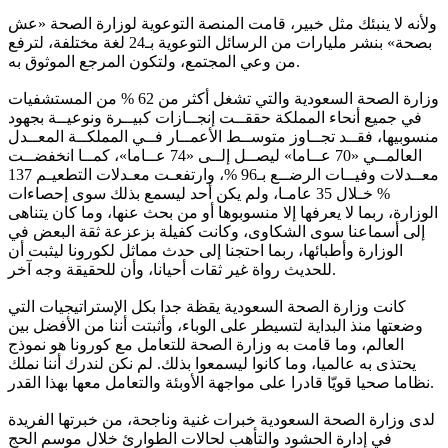
ولأنه لا ينبئك مثل خبير، قامت المنصة التوعوية لوزارة الصحة «عش
بصحة» بنشر مليارات من الرسائل التوعوية بـ24 لغة مختلفة، لترفع
من وعي المجتمع، ولتكون المرجع الموثوق به.
وزارة الصحة السعودية والتي تشغل أكثر من 62 % من المستشفيات
في جميع أنحاء المملكة حققــت إنجــازات كبيــرة ونوعيــة بجهود
منسوبيها، فقــد تجــاوز متوســط الأعمــار فــي المملكــة المعــدل
العالمــي «70 عــاما» ليصــل إلــى «74 عــاما»، كمــا انخفضــت
معــدلات وفيــات الرضــع بـ96 %، وارتفعـت معـدلات التطعيـم 137
% خـلال 35 عامـا، ولم يكن أحد ليسمع بذلك سوى إحصاءات
الوزارة، ربما لا يعرفها إلا منسوبوها أو من بحث عنها، وما كان يتناهى
إلى أسماعنا سوى الشكاوى، وكانت كفيلة بزعزعة ثقة البعض في
الوزارة وأطبائها، ربما احتجنا إلى حدث مماثل لكورونا ليثبت أن
للحديث رواة غير ثقات أحيانا، وأن للحقيقة وجه آخر.
كانت وزارة الصحة السعودية يقظة جدا بكل الإستراتيجيات التي
وضعتها منذ البداية لتسيطر على الوباء، وأثبتت أننا من الأفضل بين
العالم، وما قامت به وزارة الصحة للتعامل مع كورونا هو نموذج
يحتذى به عالميا، وما كانوا ليسمعوا بذلك. لم نكن لندرك أننا نملك
نظاما صحيا قويّا قادرا على مواجهة الأوبئة والتعامل معها بهذا القدر.
لدى وزارة الصحة السعودية خبرات غنية وناجحة، من خبرتها الفريدة
في إدارة الحشود والتأهب لحالات الطوارئ خلال موسم الحج