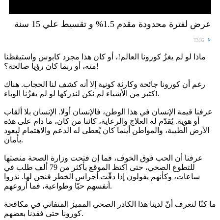
عرض لفترة محدودة مقدم 1.5% و تقسيط علي 15 سنة
TMG
ماذا لو لم يغزُ كورونا العالم!، أو كان هذا مجرد كابوس واستيقظنا
منه، أو ربما كان رؤيا صالحة؟!
رغم أن كورونا جائحة وكارثة كونية إلا أنه كشف لنا الحجاب. هناك
كثير من الأشياء لم نكن لندركها لو لم يغزُنا الوباء!.
عرفنا قيمة الإنسان في هذا الوطن، فالإنسان أولا. الإنسان بلا ألقاب
أو هوية. يُقدّم له العلاج والرعاية، كائنا من كان، ما دام على هذه
الأرض الطيبة، والمواطن أينما كان يُعطى له الدعم والاهتمام ليعود
بأمان.
عرفنا أن الحب فوق الخوف، فما إن فتحت وزارة الصحة منصتها
للتطوع الصحي، حتى اكتظ الموقع بأكثر من 79 ألف طلب في
ساعات، وكأنهم يقولون إذا دقّت أجراس الخطر فنحن لها. نذروا
أنفسهم حبّا وطواعية، فما أروعهم.
ما كنّا لنعرف أنّ لدينا هذا الكادر الصحي المميز المتفاني في مكافحة
كورونا حتى فقدنا بعضهم.