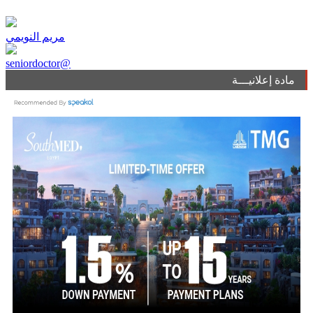
مريم النويمي
seniordoctor@
مادة إعلانيـــة