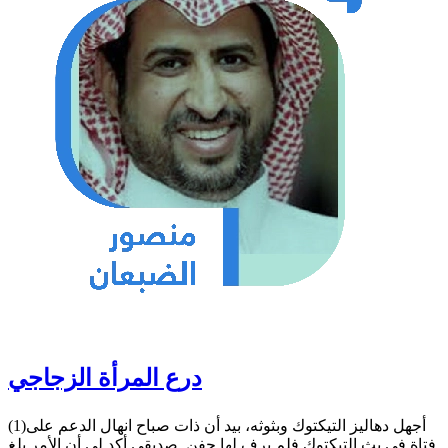
درع المرأة الزجاجي
(1)أجهل دهاليز التيكتوك وبثوثه، بيد أن ذات صباح انهال الدعم على
فتاة في بث التيكتوك فلم يرف لها جفن. صديقي أكد لي أن الأمر بلغ