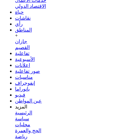
خدمات الأعمال
الاقتصاد الدولي
حياة
نقاشات
رأي
المناطق
+
جازان
القصيم
تفاعلية
الأسبوعية
اعلانات
صور تفاعلية
مناسبات
إنفوجراف
بانوراما
فيديو
عين المواطن
المزيد
الرئيسية
سياسة
محليات
الحج والعمرة
رياضة