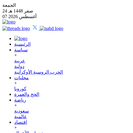
الجمعة
24 صفر 1448 هـ
07 أغسطس 2026
الرئيسية
سياسة
+
عربية
دولية
الحرب الروسية الأوكرانية
محليات
+
كورونا
الحج والعمرة
رياضة
+
سعودية
عالمية
اقتصاد
+