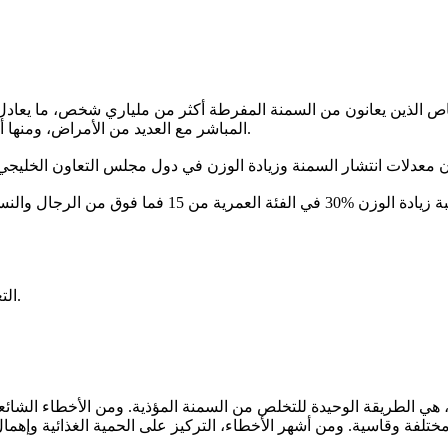
المباشر مع العديد من الأمراض، ومنها أمراض القلب والجلطات الدماغية والسكري والأورام وهشاشة العظام.
تبلغ نسبة السمنة في الـسعودية %28.7 وهي نسبة مرتفعة. 
-2 التغذية المدرسية السيئة التي تصنع من أبنائنا «دبابات» بشرية متحركة.
 هي الطريقة الوحيدة للتخلص من السمنة المؤذية. ومن الأخطاء الشائع
مختلفة وقاسية. ومن أشهر الأخطاء، التركيز على الحمية الغذائية وإهما