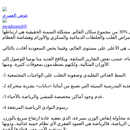
عوض العمري
awadoooof@
تعد السمنة أحد الأمراض الرئيسة والخطيرة بالعالم، ويبلغ عدد الأشخاص الذين يعانون من السمنة المفرطة أكثر من ملياري شخص، ما يعادل %30 من مجموع سكان العالم. مشكلة السمنة الحقيقية هي ارتباطها
وتبلغ نسبة زيادة الوزن %30 في الفئة العمرية من 15 فما فوق من الرجال والنساء، حسب بعض التقارير السابقة. ويكافح العديد منا يوميا للوصول إلى
الأوزان المثالية، ولكنهم يصطدمون بمعوقات كثيرة، ومنها:
-1 النمط الغذائي التقليدي وصعوبة التغلب على الواجبات المجتمعية.
-3 عدم وجود أماكن مخصصة للمشي والرياضة بالأحياء.
-4 رسوم النوادي الرياضية المرتفعة.
ة محاولة إنقاص الوزن بسرعة، الذي يعقبه عادة ارتفاع سريع بالوزن،
ل الرياضة، فالرياضة هي العمود الفقري لأي نظام حمية غذائية، ودونها
لا يستقيم الأمر ومن فوائدها الجمة: