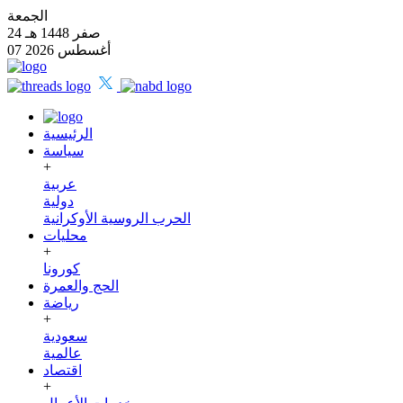
الجمعة
24 صفر 1448 هـ
07 أغسطس 2026
الرئيسية
سياسة
+
عربية
دولية
الحرب الروسية الأوكرانية
محليات
+
كورونا
الحج والعمرة
رياضة
+
سعودية
عالمية
اقتصاد
+