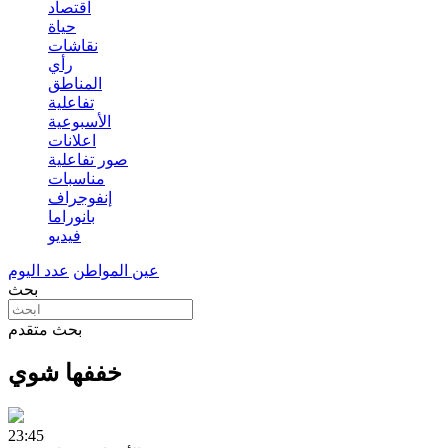
اقتصاد
حياة
نقاشات
رأي
المناطق
تفاعلية
الأسبوعية
اعلانات
صور تفاعلية
مناسبات
إنفوجراف
بانوراما
فيديو
عين المواطن
عدد اليوم
بحث
بحث متقدم
خففها شوي
23:45