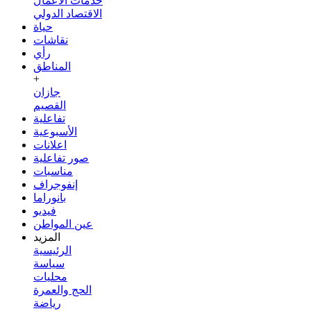
خدمات الأعمال
الاقتصاد الدولي
حياة
نقاشات
رأي
المناطق
+
جازان
القصيم
تفاعلية
الأسبوعية
اعلانات
صور تفاعلية
مناسبات
إنفوجراف
بانوراما
فيديو
عين المواطن
المزيد
الرئيسية
سياسة
محليات
الحج والعمرة
رياضة