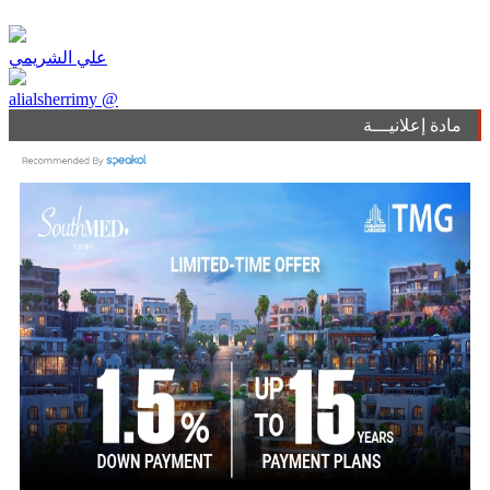
علي الشريمي
alialsherrimy @
مادة إعلانيـــة