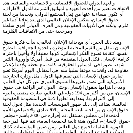
والعهد الدولي للحقوق الاقتصادية والاجتماعية والثقافية. هذه
الاتفاقات تعتبر من أحدث العهود والمواثيق المُلزمة للدول الأطراف،
أي تكون مساءلة عنها من قِبل المجتمع الدولي، وتحديدا من لجنة
حقوق الإنسان، بعكس الإعلان العالمي الذي يعد إعلانا أدبيا غير
مُلزم، ولكنه في الأدبيات الحقوقية وفي العرف الدولي أقوى سلطة
ومرجعية حتى من الاتفاقيات المُلزمة.
ومنذ ذلك الحين، أي مع بداية الإعلان العالمي، بدأت فكرة حقوق
الإنسان تنتقل من القيم المحلية المؤطرة بالحدود الجغرافية، لتطرح
نفسها كثقافة تصوغ الفكر الإنساني، كونها معنية أولا وأخيرا باحترام
كرامة الإنسان، فكل الدول المتقدمة من قبيل أمريكا وأوروبا، اللتين
شهدتا تطورا في الدساتير الحقوقية، كانت مع لحظة ولادة الإعلان
مقاومة له، واتخذت موقفا سلبيا منه. في المقابل، اليوم أمريكا تضع
تقارير حقوق الإنسان، التي تقيم فيها الدول، مثل وزارة الخارجية
الأمريكية التي تصدر تقريرها السنوي الدوري عن كل دول العالم،
ومدى التزامها بحقوق الإنسان. وحتى الدول غير الراغبة في حقوق
الإنسان، من بين أكثر من 194 دولة في العالم، صارت مضطرة اليوم
إلى الالتزام بها، وهذا يعد تطورا لافتا في المنظومة الحقوقية
العالمية. يضاف إلى ذلك ظهور المؤسسات الجديدة مثل تحول لجنة
حقوق الإنسان من لجنة تابعة للمجلس الاقتصادي والاجتماعي للأمم
المتحدة إلى مجلس مستقل، تم إقراره في 2006 باسم «مجلس
حقوق الإنسان»، ليكون هيئة تابعة للجمعية العامة، تتم فيها المراجعة
الدورية الشاملة لجميع دول العالم. ومن ضمن المؤسسات كذلك
المحكمة الجنائية الدولية. بالطبع ليست كل هذه المنظمات مثالية،