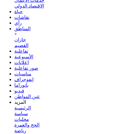
خدمات الأعمال
الاقتصاد الدولي
حياة
نقاشات
رأي
المناطق
+
جازان
القصيم
تفاعلية
الأسبوعية
اعلانات
صور تفاعلية
مناسبات
إنفوجراف
بانوراما
فيديو
عين المواطن
المزيد
الرئيسية
سياسة
محليات
الحج والعمرة
رياضة