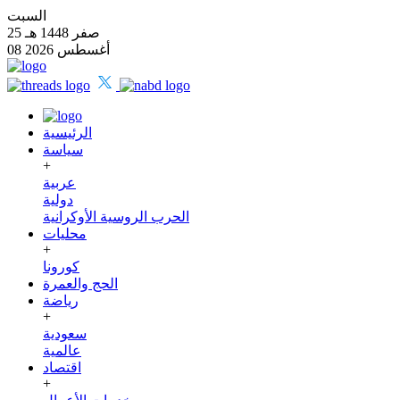
السبت
25 صفر 1448 هـ
08 أغسطس 2026
الرئيسية
سياسة
+
عربية
دولية
الحرب الروسية الأوكرانية
محليات
+
كورونا
الحج والعمرة
رياضة
+
سعودية
عالمية
اقتصاد
+