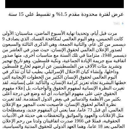
عرض لفترة محدودة مقدم 1.5% و تقسيط علي 15 سنة
TMG
مرت قبل أيام، وتحديدا نهاية الأسبوع الماضي، مناسبتان: الأولى
كانت الخميس، وهو اليوم العالمي لمكافحة الفساد، الذي يصادف 9
ديسمبر من كل عام، والثانية الجمعة، وهي الذكرى الثالثة والسبعون
لصدور الإعلان العالمي لحقوق الإنسان، حيث صدر في العاشر من
ديسمبر 1948، متزامنا في تلك السنة مع مناسبات أخرى، منها صدور
اتفاقية منع جريمة الإبادة الجماعية، ونكبة فلسطين، وهو تاريخ تهجير
وتشريد مئات الآلاف من الفلسطينيين عن أرضهم لخارج فلسطين
وداخلها، وإنشاء كيان الاحتلال الإسرائيلي. يطيب لنا أن نتذكر في
اليوم العالمي لحقوق الإنسان الكثير من الخطوات الإيجابية التي
خطتها البشرية تجاه تعزيز كرامة الإنسان، والتأكيد على إنسانيته. لقد
تغيرت النظرة الإنسانية لمفهوم الحقوق والواجبات، بل إعلاء مفهوم
الحقوق حتى على مفهوم الواجبات، أي أنه وضع في درجة أعلى
بكثير من الأنظمة والدساتير في بعض الدول المتقدمة. لقد تغيرت
نظرة العالم لحقوق الإنسان، فأصبحت تحت المجهر مع الإعلان
العالمي، أي قبل 73 عاما، مما يعني أن المفهوم جديد، ومصطلحات
مثل الإعلانات والعهود والمواثيق والتحفظات هي حديثة في الأدبيات
الحقوقية، فمثلا في 1966 صدرت اتفاقيتان ولدتا من رحم الإعلان
العالمي بعد 18 عاما، وهما العهد الدولي للحقوق المدنية والسياسية،