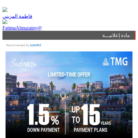
فاطمة المزيني
FatimaAlmuzainy@
مادة إعلانيـــة