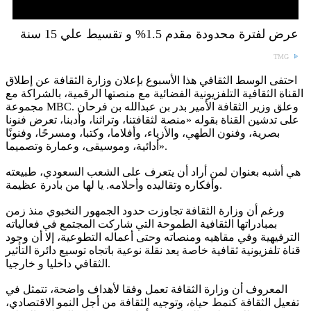
عرض لفترة محدودة مقدم 1.5% و تقسيط علي 15 سنة
TMG
احتفى الوسط الثقافي هذا الأسبوع بإعلان وزارة الثقافة عن إطلاق
القناة الثقافية التلفزيونية الفضائية مع منصتها الرقمية، بالشراكة مع
مجموعة MBC. وعلق وزير الثقافة الأمير بدر بن عبدالله بن فرحان
على تدشين القناة بقوله «منصة لثقافتنا، وتراثنا، وأدبنا، تعرض فنونا
بصرية، وفنون الطهي، والأزياء، وأفلاما، وكتبا، ومسرحًا، وفنونًا
أدائية، وموسيقى، وعمارة وتصميما».
هي أشبه بعنوان لمن أراد أن يتعرف على الشعب السعودي، طبيعته
وأفكاره وتقاليده وأحلامه. يا لها من بادرة عظيمة.
ورغم أن وزارة الثقافة تجاوزت حدود الجمهور النخبوي منذ زمن
بمبادراتها الثقافية الطموحة التي شاركت المجتمع في فعالياته
الترفيهية وفي مقاهيه ومنصاته وحتى أعماله التطوعية، إلا أن وجود
قناة تلفزيونية ثقافية خاصة يعد نقلة نوعية باتجاه توسيع دائرة التأثير
الثقافي داخليا و خارجيا.
المعروف أن وزارة الثقافة تعمل وفقا لأهداف واضحة، تتمثل في
تفعيل الثقافة كنمط حياة، وتوجيه الثقافة من أجل النمو الاقتصادي،