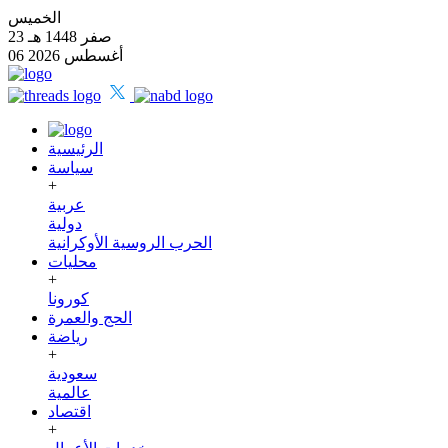
الخميس
23 صفر 1448 هـ
06 أغسطس 2026
الرئيسية
سياسة
+
عربية
دولية
الحرب الروسية الأوكرانية
محليات
+
كورونا
الحج والعمرة
رياضة
+
سعودية
عالمية
اقتصاد
+