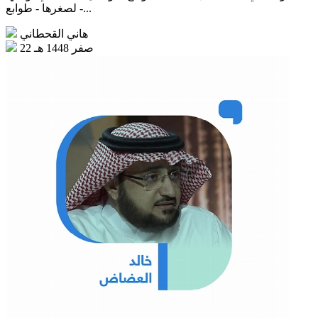
- لصغرها - طوابع...
هاني القحطاني
22 صفر 1448 هـ