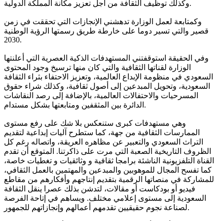
وكذلك توظيف الثقافة من أجل تعزيز مكانة المملكة الدولية.
وكمتابعة لعمل الوزارة تدهشني الإنجازات التي تحققت في زمن
قصير والتي تسير دوما على خارطة طريق رسمتها الرؤية الوطنية
2030.
وفي الحقيقة استوقفتني المستهدفات الذكية العصرية التي أعلنتها
الوزارة لقناتها الثقافية والتي كان منها ترسيخ وجود المحتوى
السعودي في منظومة الإبداع العالمية، وتعزيز الاحتفاء بثراء الثقافة
السعودية، وتحويل المبدعين إلى أصول ثقافية، وكذلك شراء حقوق
المسرحيات والاحتفالات العالمية، بالإضافة إلى رصد النقاشات
الدائرة بين المثقفين ومتابعتها بشكل مستدام.
وهي مستهدفات كبرى ستنعكس بلا شك على رفع مستوى
الممارسات الثقافية من جهة، كما ستطرح آليات إبداعية لتقديم
التراث السعودي والتعبير عن مظاهره العريقة، واتصاله رغم كل
الظروف التاريخية الصعبة التي مرت على ذاكرتنا. المتوقع أن تقدم
القناة التلفزيونية الناشئة برامجا ثقافية و وثائقيات و تغطيات خاصة،
كما تفسح المجال للموهوبين والمبدعين والمهتمين بالعمل الثقافي،
للمشاركة في منصاتها الرقمية بتقديم إنتاجهم وأفكارهم من مقاطع
فيديو أو بودكاست أو مقالات، لتدشن بذلك عصرا ينقل الثقافة
السعودية إلى مستوى إعلامي مختلف. ويساهم في إتاحة الفرصة
لصناعة نجوم حقيقيين تقدمهم أعمالهم وإنجازاتهم للجمهور.