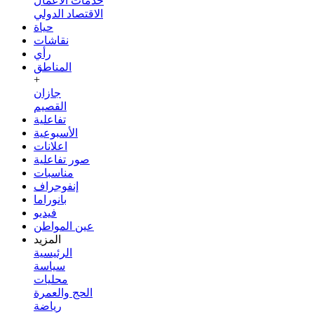
خدمات الأعمال
الاقتصاد الدولي
حياة
نقاشات
رأي
المناطق
+
جازان
القصيم
تفاعلية
الأسبوعية
اعلانات
صور تفاعلية
مناسبات
إنفوجراف
بانوراما
فيديو
عين المواطن
المزيد
الرئيسية
سياسة
محليات
الحج والعمرة
رياضة