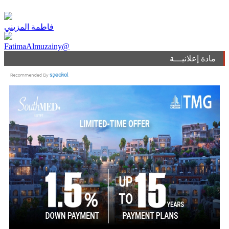
فاطمة المزيني
FatimaAlmuzainy@
مادة إعلانيـــة