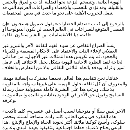
الهوية الذاتية، وتتضخم النزعة نحو أفضلية الذات والعرق والجنس
والقبيلة، وقد تؤدي للتعصب والإقصاء والصراعات العرقية التي قد
تصل للحروب الأهلية على نحو ما حدث في بعض المجتمعات.
بالرجوع إلى كتاب «صدام الحضارات» يقول صمويل هنتنجتون: «إن
المصدر المتوقع للصراعات في العالم الجديد لن يكون ايديولوجيا أو
اقتصاديا فالانقسامات بين البشر ستكون ثقافية».
ينشأ الصراع الثقافي عن سوء الفهم لثقافة الآخر والتبرير غير
العقلاني لإعلاء الذات والاعتماد على الأحكام المسبقة والكبرياء
والجحود، ثم يتم تكريس هذه التمثلات عبر الأجيال.. من هنا تأتي
الحاجة لنقد النظرة الأحادية للهوية بشكل يحيل الاختلاف إلى عامل
تميز و ثراء، ويدفع باتجاه التلاقي الثقافي بدلا من التعارض والخلاف.
ختامًا.. نحن نتقاسم هذا العالم، تجمعنا مشتركات إنسانية مهمة،
والمعروف أن كل ثقافة تحاول الهيمنة على غيرها ستواجه بالمقاومة
بلا شك، ويرتب هذا على البشرية كاملة مسؤولية حمل رسالة
التسامح وقبول حق الآخر في الوجود بعاداته وتقاليده وانتمائه ودينه
وعرقه.
«الآخر ليس سيئًا أو متوحشًا لسبب أصيل في عنصره»، كلما تأكدت
هذه الفكرة في وعي العالم، كلما زادت مساحة أنسنته وتحضر
سلوكه، وأصبح كوكبنا ملائمًا أكثر لجودة الحياة والإبداع والإنتاج.. هذا
الوعي يحتاج لاعتماد خطط اجتماعية وتثقيفية بعيدة المدى وعابرة