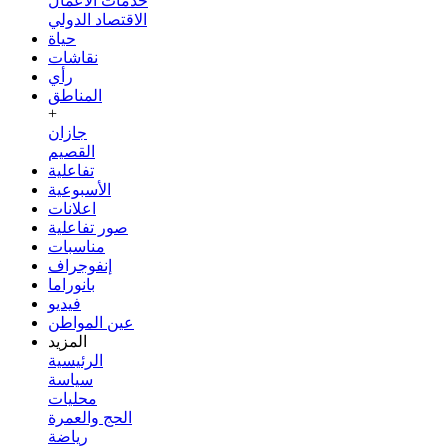
خدمات الأعمال
الاقتصاد الدولي
حياة
نقاشات
رأي
المناطق
+
جازان
القصيم
تفاعلية
الأسبوعية
اعلانات
صور تفاعلية
مناسبات
إنفوجراف
بانوراما
فيديو
عين المواطن
المزيد
الرئيسية
سياسة
محليات
الحج والعمرة
رياضة