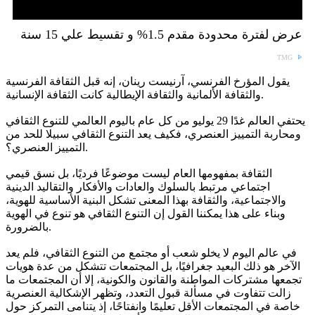
عرض لفترة محدودة مقدم 1.5% و تقسيط علي 15 سنة
TMG
يقول المؤرخ الفرنسي، آرنيست رينان، إنه قبل الثقافة الفرنسية
والثقافة الألمانية والثقافة الإيطالية كانت الثقافة الإنسانية.
يحتفي العالم غدًا 29 يوليو من كل عام باليوم العالمي للتنوع الثقافي
ومحاربة التمييز العنصري، فكيف يعد التنوع الثقافي سبيلا للحد من
التمييز العنصري؟.
الثقافة بمفهومها العام ليست موضوعًا فرديًا، بل نسق قيمي
اجتماعي مرتبط بالسلوك والعادات والأفكار والتقاليد الدينية
والاجتماعية، والثقافة بهذا المعنى تشكل البنية الأساسية للهوية،
وبناء على هذا يمكننا القول إن التنوع الثقافي هو تنوع في الهوية
بالضرورة.
في عالم اليوم لا يخلو شعب أو مجتمع من التنوع الثقافي، فلم يعد
الآخر هو ذلك البعيد جغرافيًا، بل المجتمعات تتشكل من عدة هويات
تجمعها مشتركات المواطنة والقانون والكونية، إلا أن المجتمعات ما
زالت تتفاوت في مسألة قبول التعدد، وتظهر الإشكالية العنصرية
خاصة في المجتمعات الأقل تعليمًا وانفتاحًا، إذ يتنامى التمركز حول