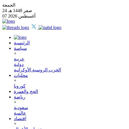
الجمعة
24 صفر 1448 هـ
07 أغسطس 2026
الرئيسية
سياسة
+
عربية
دولية
الحرب الروسية الأوكرانية
محليات
+
كورونا
الحج والعمرة
رياضة
+
سعودية
عالمية
اقتصاد
+