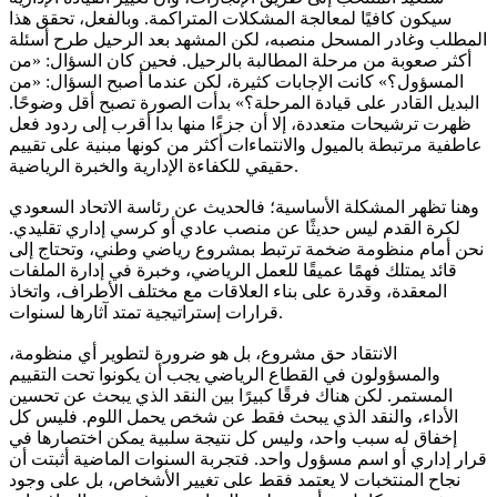
سيكون كافيًا لمعالجة المشكلات المتراكمة. وبالفعل، تحقق هذا
المطلب وغادر المسحل منصبه، لكن المشهد بعد الرحيل طرح أسئلة
أكثر صعوبة من مرحلة المطالبة بالرحيل. فحين كان السؤال: «من
المسؤول؟» كانت الإجابات كثيرة، لكن عندما أصبح السؤال: «من
البديل القادر على قيادة المرحلة؟» بدأت الصورة تصبح أقل وضوحًا.
ظهرت ترشيحات متعددة، إلا أن جزءًا منها بدا أقرب إلى ردود فعل
عاطفية مرتبطة بالميول والانتماءات أكثر من كونها مبنية على تقييم
حقيقي للكفاءة الإدارية والخبرة الرياضية.
وهنا تظهر المشكلة الأساسية؛ فالحديث عن رئاسة الاتحاد السعودي
لكرة القدم ليس حديثًا عن منصب عادي أو كرسي إداري تقليدي.
نحن أمام منظومة ضخمة ترتبط بمشروع رياضي وطني، وتحتاج إلى
قائد يمتلك فهمًا عميقًا للعمل الرياضي، وخبرة في إدارة الملفات
المعقدة، وقدرة على بناء العلاقات مع مختلف الأطراف، واتخاذ
قرارات إستراتيجية تمتد آثارها لسنوات.
الانتقاد حق مشروع، بل هو ضرورة لتطوير أي منظومة،
والمسؤولون في القطاع الرياضي يجب أن يكونوا تحت التقييم
المستمر. لكن هناك فرقًا كبيرًا بين النقد الذي يبحث عن تحسين
الأداء، والنقد الذي يبحث فقط عن شخص يحمل اللوم. فليس كل
إخفاق له سبب واحد، وليس كل نتيجة سلبية يمكن اختصارها في
قرار إداري أو اسم مسؤول واحد. فتجربة السنوات الماضية أثبتت أن
نجاح المنتخبات لا يعتمد فقط على تغيير الأشخاص، بل على وجود