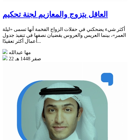
العاقل يتزوج والمعازيم لجنة تحكيم
أكثر شيء يضحكني في حفلات الزواج الفخمة أنها تسمى «ليلة
العمر»، بينما العريس والعروس يقضيان نصفها في تنفيذ جدول
أعمال أكثر تعقيدًا...
مها عبدالله
22 صفر 1448 هـ