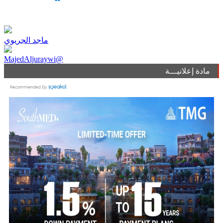
ماجد الجريوي
MajedAljuraywi@
مادة إعلانيـــة