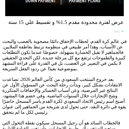
عرض لفترة محدودة مقدم 1.5% و تقسيط علي 15 سنة
TMG
في عالم كرة القدم، لحظات الإخفاق دائمًا مصحوبة بالغضب والبحث
عن الأسباب، وهذا أمر طبيعي في منظومة ترتبط بعاطفة الملايين.
فالجماهير لا تقبل الخسارة بسهولة، خصوصًا عندما تكون التطلعات
كبيرة والطموحات ترتفع مع كل مرحلة جديدة. لكن التحدي الحقيقي
لا يكمن في التعبير عن الغضب، بل في القدرة على قراءة المشهد
بموضوعية بعيدًا عن ردود الفعل السريعة.
بعد خروج المنتخب السعودي من كأس العالم 2026، تصاعدت
الانتقادات بشكل كبير، وبدأت رحلة البحث عن المسؤول الأول عن
النتائج غير المرضية، وعن أسباب الخسائر والإخفاقات المتكررة
وشح الإنجازات خلال السنوات الماضية. وفي خضم هذا المشهد،
أصبح اسم رئيس الاتحاد السعودي لكرة القدم ياسر المسحل حاضرًا
بقوة في دائرة النقد، حتى تحول لدى شريحة من الجماهير إلى عنوان
رئيسي لكل ما لم يتحقق.
فالخطاب السائد هو أن رحيل المسحل سيكون نقطة التحول التي
ستعيد المنتخب إلى طريق الإنجازات، وأن تغيير القيادة الإدارية