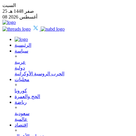
السبت
25 صفر 1448 هـ
08 أغسطس 2026
الرئيسية
سياسة
+
عربية
دولية
الحرب الروسية الأوكرانية
محليات
+
كورونا
الحج والعمرة
رياضة
+
سعودية
عالمية
اقتصاد
+