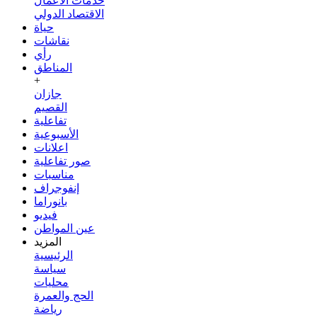
خدمات الأعمال
الاقتصاد الدولي
حياة
نقاشات
رأي
المناطق
+
جازان
القصيم
تفاعلية
الأسبوعية
اعلانات
صور تفاعلية
مناسبات
إنفوجراف
بانوراما
فيديو
عين المواطن
المزيد
الرئيسية
سياسة
محليات
الحج والعمرة
رياضة