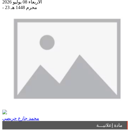
الأربعاء 08 يوليو 2026
- 23 محرم 1448 هـ
محمد جازع حريصي
مادة إعلانيـــة