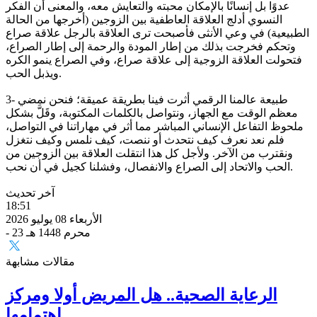
عدوًا بل إنسانًا بالإمكان محبته والتعايش معه، والمعنى أن الفكر
النسوي أدلج العلاقة العاطفية بين الزوجين (أخرجها من الحالة
الطبيعية) في وعي الأنثى فأصبحت ترى العلاقة بالرجل علاقة صراع
وتحكم فخرجت بذلك من إطار المودة والرحمة إلى إطار الصراع،
فتحولت العلاقة الزوجية إلى علاقة صراع، وفي الصراع ينمو الكره
ويذبل الحب.
3- طبيعة عالمنا الرقمي أثرت فينا بطريقة عميقة؛ فنحن نمضي
معظم الوقت مع الجهاز، ونتواصل بالكلمات المكتوبة، وقَلَّ بشكل
ملحوظ التفاعل الإنساني المباشر مما أثر في مهاراتنا في التواصل،
فلم نعد نعرف كيف نتحدث أو ننصت، كيف نلمس وكيف نتغزل
ونقترب من الآخر. ولأجل كل هذا انتقلت العلاقة بين الزوجين من
الحب والاتحاد إلى الصراع والانفصال، وفشلنا كجيل في أن نحب.
آخر تحديث
18:51
الأربعاء 08 يوليو 2026
- 23 محرم 1448 هـ
مقالات مشابهة
الرعاية الصحية.. هل المريض أولا ومركز
اهتمامها