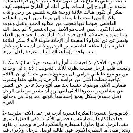
ناجحة، وأعني بالنجاح هنا أن تكون علاقة عمر تكون فيها الابتسامة
ممتدة من الزواج إلى الممات. وإني أعلم أن القارئ سيتعجب كيف
يمكن أن تكون هنالك علاقة زوجية مُثرية للنفس بين رجل وأنثى،
ولكن أليس العجب أننا وصلنا إلى مرحلة من التوتر والتشاؤم
العاطفي أصبحنا فيها نتعجب من إمكانية الحب! ونقبل ونتوقع
احتمال الكره، أليس الحب هو الأصل بين الجنسين؟ ألم يجعل الله
بيننا مودة ورحمة فما الذي حدث لنا؟ ولماذا صرنا نجيد فنون العداء
ونعجز عن فن الغرام؟ الحقيقة أن الإجابة طويلة لأنه لا يمكن لعلاقة
فطرية مثل العلاقة العاطفية بين الرجل والأنثى أن تضطرب لأجل
سبب واحد، وإنما هنالك أسباب عديدة ولعل أبرزها:
1- الإباحية: الأفلام الإباحية شئنا أم أبينا شوهت جيلًا إنسانيًا كاملًا،
ومست قلب الرجل فقلبت نظرته للأنثى فتحولت (الأنثى) في وجدانه
من موضوع عاطفي غرامي إلى موضوع جنسي بحت؛ أي أن الأفلام
الإباحية فصلت الأنثى عن عواطف الرجل، وربطتها فقط بشهوته
فصارت الأنثى موضوعا جنسيا بحتا مما أنتج رجلا عاجزا عن التعبير
عن مشاعره وتصديرها للأنثى التي تريد أن تشعر بعواطف الرجل
(قبل جسده) بشكل يعمق إحساسها بأنوثتها مما يولد في وجدانها
الغرام.
2- الإيديولوجيا النسوية: الفكرة النسوية أثرت في عقل الأنثى بطريقة
جعلت أفكارها متصارعة مع فطرتها الأنثوية؛ ففي العقل النسوي
يبقى الرجل عدوًا يحاول السيطرة والتحكم بالمرأة، ويجب أن يقاوم
ويحذر منه، أما الفطرة الأنثوية فهي طالبة لوصل الرجل، ولا ترى فيه