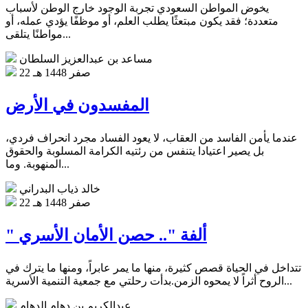
يخوض المواطن السعودي تجربة الوجود خارج الوطن لأسباب
متعددة؛ فقد يكون مبتعثًا يطلب العلم، أو موظفًا يؤدي عمله، أو
مواطنًا يتلقى...
مساعد بن عبدالعزيز السلطان
22 صفر 1448 هـ
المفسدون في الأرض
عندما يأمن الفاسد من العقاب، لا يعود الفساد مجرد انحراف فردي،
بل يصير اعتيادا يتنفس من رئتيه الكرامة المسلوبة والحقوق
المنهوبة. وما...
خالد ذياب البدراني
22 صفر 1448 هـ
" ألفة ".. حصن الأمان الأسري
تتداخل في الحياة قصص كثيرة، منها ما يمر عابراً، ومنها ما يترك في
الروح أثراً لا يمحوه الزمن.بدأت رحلتي مع جمعية التنمية الأسرية...
عبدالكريم بن دهام الدهام