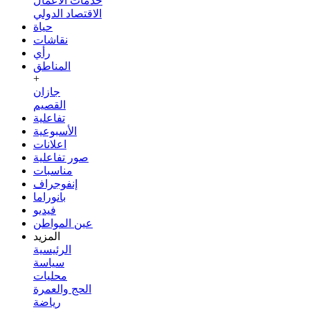
خدمات الأعمال
الاقتصاد الدولي
حياة
نقاشات
رأي
المناطق
+
جازان
القصيم
تفاعلية
الأسبوعية
اعلانات
صور تفاعلية
مناسبات
إنفوجراف
بانوراما
فيديو
عين المواطن
المزيد
الرئيسية
سياسة
محليات
الحج والعمرة
رياضة