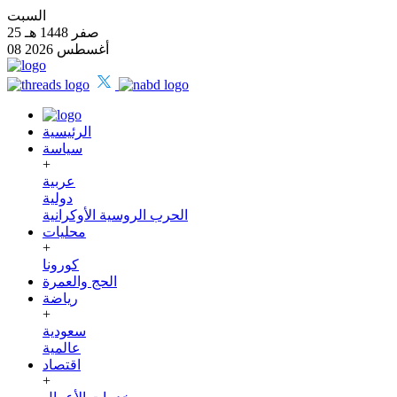
السبت
25 صفر 1448 هـ
08 أغسطس 2026
الرئيسية
سياسة
+
عربية
دولية
الحرب الروسية الأوكرانية
محليات
+
كورونا
الحج والعمرة
رياضة
+
سعودية
عالمية
اقتصاد
+