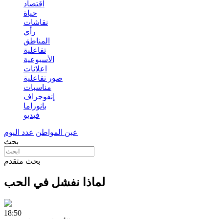
اقتصاد
حياة
نقاشات
رأي
المناطق
تفاعلية
الأسبوعية
اعلانات
صور تفاعلية
مناسبات
إنفوجراف
بانوراما
فيديو
عين المواطن
عدد اليوم
بحث
بحث متقدم
لماذا نفشل في الحب
18:50