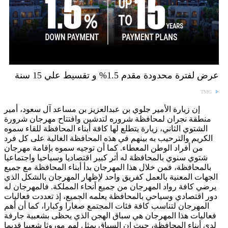
عرض لفترة محدودة مقدم 1.5% و تقسيط علي 15 سنة
TMG
إن زيارة الأمير جلوي بن عبدالعزيز بن مساعد آل سعود، أمير
منطقة نجران لمحافظة شروره لتدشين وافتتاح مهرجان شرورة
الشتوي الثاني، زيارة يتطلع لها كافة أبناء المحافظة للقاء سموه
الكريم والترحيب به بينهم في هذه المحافظة الغالية على كل فرد
من أفراد الوطن المعطاء. كما أن توجيه سموه بإقامة مهرجان
شتوي سنوي بالمحافظة له أثر كبير اقتصاديا وسياحيا واجتماعيا
بالمحافظة، فمن خلال هذا المهرجان بدأ أبناء المحافظة مع جميع
الجهات المعنية بالعمل كفريق واحد لإظهار المهرجان بالشكل الذي
يرضي كافة رواد المهرجان من جميع أنحاء المملكة. فالمهرجان له
دور اقتصادي وسياحي بالمحافظة يعلمه الجميع، إذ تعددت فعاليات
المهرجان لتناسب كافة فئات المجتمع صغارا وكبارا، كما أن أهم
فعاليات هذا المهرجان هي سباق الهجن الذي يحظى بشعبية جارفة
لدى أبناء المحافظة، حيث إن السباق يمثل لهم موروثا شعبيا قديما