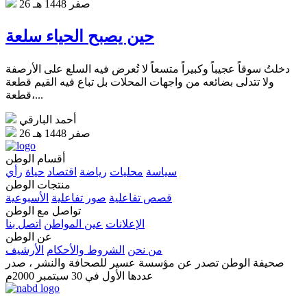
26 صفر 1448 هـ
حين يصبح الحياء سلعة
دخلتُ سوقاً عجيباً وكبيراً متسعاً لا تُعرض فيه السلع على الأرصفة
ولا تتدلى بضائعه من واجهات المحلات بل تباع فيه القيم قطعة
قطعة،...
أحمد البارقي
26 صفر 1448 هـ
أقسام الوطن
سياسة
محليات
رياضة
اقتصاد
حياة
رأي
منتجات الوطن
قصص تفاعلية
صور تفاعلية
الأسبوعية
تواصل مع الوطن
الإعلانات
عين المواطن
اتصل بنا
عن الوطن
من نحن
الشروط والأحكام
الأرشيف
صحيفة الوطن تصدر عن مؤسسة عسير للصحافة والنشر ، صدر
عددها الأول في 30 سبتمبر 2000م