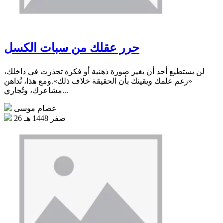
حرر عقلك من سبات الكسل
لن يستطيع أحد أن يغير صورة ذهنية أو فكرة تجذرت في داخلك،
«رغم علمك ويقينك بأن الحقيقة خلاف ذلك».ومع هذا، تُداهن
مشاعرك، وتُجاري...
عصام موسى
26 صفر 1448 هـ