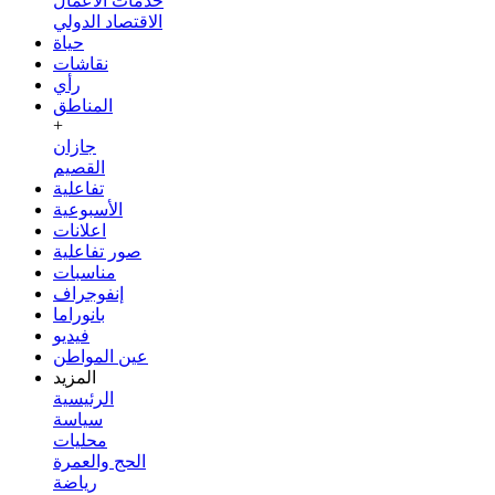
خدمات الأعمال
الاقتصاد الدولي
حياة
نقاشات
رأي
المناطق
+
جازان
القصيم
تفاعلية
الأسبوعية
اعلانات
صور تفاعلية
مناسبات
إنفوجراف
بانوراما
فيديو
عين المواطن
المزيد
الرئيسية
سياسة
محليات
الحج والعمرة
رياضة