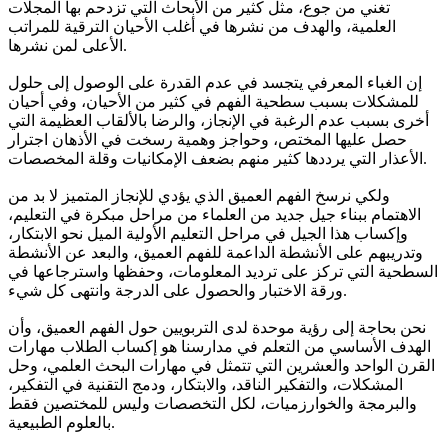
تغني من جوع، مثل كثير من الأبحاث التي تزدحم بها المجلات
العلمية، والهدف من نشرها في أغلب الأحيان الترقية للمراتب
الأعلى لمن نشرها.
إن الغباء المعرفي يتجسد في عدم القدرة على الوصول إلى حلول
للمشكلات بسبب سطحية الفهم في كثير من الأحيان، وفي أحيان
أخرى بسبب عدم الرغبة في الإنجاز، والرضا بالألقاب العظيمة التي
حصل عليها المختص، وحواجز وهمية رسخت في الأذهان اجترار
الأعذار التي يرددها كثير منهم بضعف الإمكانيات وقلة المخصصات.
ولكي نرسخ الفهم العميق الذي يؤدي للإنجاز المتميز لا بد من
الاهتمام ببناء جيل جديد من العلماء من مراحل مبكرة في التعليم،
وإكساب هذا الجيل في مراحل التعليم الأولية الميل نحو الابتكار،
وتدريبهم على الأنشطة الداعمة للفهم العميق، والبعد عن الأنشطة
السطحية التي تركز على ترديد المعلومات، وحفظها واسترجاعها في
ورقة الاختبار والحصول على الدرجة وانتهى كل شيء.
نحن بحاجة إلى رؤية موحدة لدى التربويين حول الفهم العميق، وأن
الهدف الأساسي من التعلم في مدارسنا هو إكساب الطلاب مهارات
القرن الواحد والعشرين التي تتمثل في مهارات البحث العلمي، وحل
المشكلات، والتفكير الناقد، والابتكار، ودمج التقنية في التفكير،
والبرمجة والخوارزميات، لكل التخصصات وليس للمختصين فقط
بالعلوم الطبيعية.