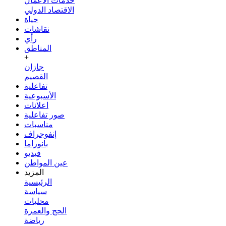
خدمات الأعمال
الاقتصاد الدولي
حياة
نقاشات
رأي
المناطق
+
جازان
القصيم
تفاعلية
الأسبوعية
اعلانات
صور تفاعلية
مناسبات
إنفوجراف
بانوراما
فيديو
عين المواطن
المزيد
الرئيسية
سياسة
محليات
الحج والعمرة
رياضة