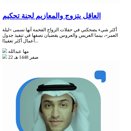
العاقل يتزوج والمعازيم لجنة تحكيم
أكثر شيء يضحكني في حفلات الزواج الفخمة أنها تسمى «ليلة
العمر»، بينما العريس والعروس يقضيان نصفها في تنفيذ جدول
أعمال أكثر تعقيدًا...
مها عبدالله
22 صفر 1448 هـ