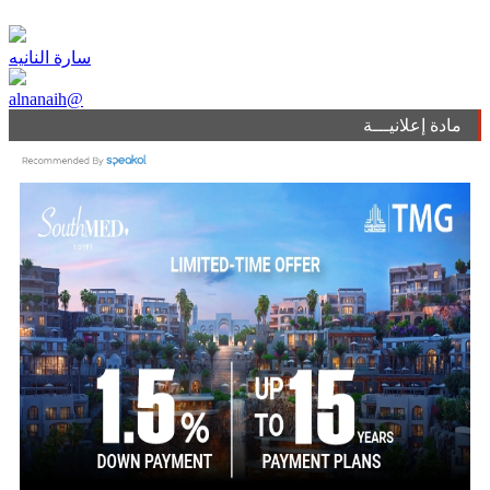
سارة النانيه
alnanaih@
مادة إعلانيـــة