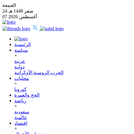
الجمعة
24 صفر 1448 هـ
07 أغسطس 2026
الرئيسية
سياسة
+
عربية
دولية
الحرب الروسية الأوكرانية
محليات
+
كورونا
الحج والعمرة
رياضة
+
سعودية
عالمية
اقتصاد
+