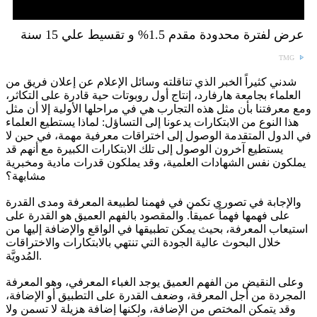
عرض لفترة محدودة مقدم 1.5% و تقسيط علي 15 سنة
TMG
شدني كثيراً الخبر الذي تناقلته وسائل الإعلام عن إعلان فريق من
العلماء بجامعة هارفارد، إنتاج أول روبوتات حية قادرة على التكاثر،
ومع معرفتنا بأن مثل هذه التجارب هي في مراحلها الأولية إلا أن مثل
هذا النوع من الابتكارات يدعونا إلى التساؤل: لماذا يستطيع العلماء
في الدول المتقدمة الوصول إلى اختراقات معرفية مهمة، في حين لا
يستطيع آخرون الوصول إلى تلك الابتكارات الكبيرة مع أنهم قد
يملكون نفس الشهادات العلمية، وقد يملكون قدرات مادية ومخبرية
مشابهة؟
والإجابة في تصوري تكمن في فهمنا لطبيعة المعرفة ومدى القدرة
على فهمها فهماً عميقاً. والمقصود بالفهم العميق هو القدرة على
استيعاب المعرفة، بحيث يمكن تطبيقها في الواقع والإضافة إليها من
خلال البحوث عالية الجودة التي تنتهي بالابتكارات والاختراقات
المُدويَّة.
وعلى النقيض من الفهم العميق يوجد الغباء المعرفي، وهو المعرفة
المجردة من أجل المعرفة، وضعف القدرة على التطبيق أو الإضافة،
وقد يتمكن المختص من الإضافة، ولكنها إضافة هزيلة لا تسمن ولا