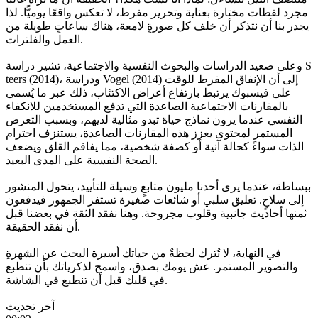
مجرد لقطات مختارة بعناية وتحرير مفرط، لا تعكس واقعًا يوميًّا. لذا
يجدر بنا أن نتذكر أن خلف كل صورةٍ لامعة، هناك ساعاتٍ طويلة من
العمل والفلترات.
وعلى صعيد الدراسات والبحوث النفسية والاجتماعية، تشير دراسة S
teers (2014)، ودراسة Vogel (2014) إلى أن الإنفاق المفرط للوقت
على فيسبوك يرتبط بارتفاع أعراض الاكتئاب، ذلك عبر ما يُسمى
بالمقارنات الاجتماعية الصاعدة التي تدفع المستخدمين للانكفاء
النفسي عندما يرون نماذج حياة تبدو مثالية لديهم، وبسبب التعرض
المستمر لمحتوى يعزز هذه المقارنات الصاعدة، يستنزف احترام
الذات سواءً كحالة آنية أو كصفة شخصية، مما يفاقم القلق ويضعف
الصحة النفسية على المدى البعيد.
ببساطة، عندما يرى أحدنا مليون متابعٍ وسيلة للتأييد، يتحول المنشور
إلى سلاحٍ. تعليق سلبي أو شائعات صغيرة تستفز الجمهور فيدفعون
ثمنها أحاديث جانبية وقلوب مجروحة. وهنا نفقد الثقة في بعضنا قبل
أن نفقد الحقيقة.
في النهاية، لا تُترك لحظةٌ من حياتك أسيرة البحث عن الشهرةِ
والتصوير المستمر. عش يومك بصدق، واسمح لذكرياتك بأن تنطبع
في قلبك قبل أن تنطبع في الشاشة.
آخر تحديث