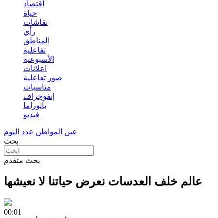
اقتصاد
حياة
نقاشات
رأي
المناطق
تفاعلية
الأسبوعية
اعلانات
صور تفاعلية
مناسبات
إنفوجراف
بانوراما
فيديو
عين المواطن
عدد اليوم
بحث
بحث متقدم
عالم خلف العدسات نعرض حياتنا لا نعيشها
00:01