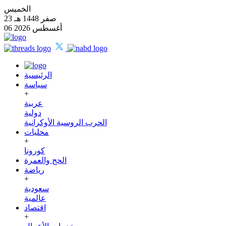
الخميس
23 صفر 1448 هـ
06 أغسطس 2026
الرئيسية
سياسة
+
عربية
دولية
الحرب الروسية الأوكرانية
محليات
+
كورونا
الحج والعمرة
رياضة
+
سعودية
عالمية
اقتصاد
+