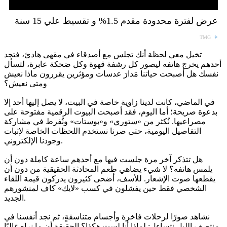
عرض لفترة محدودة مقدم 1.5% و تقسيط علي 15 سنة
TMG
تخيل معي لحظة أنك تجلس مع أصدقاء في مقهى هادئ، فتجد
أحدهم يخرج هاتفه ليصور كل رشفة قهوة وكل ضحكة عابرة، لتسأل
نفسك هل أصبحت حياتنا مَدارَ عدسات ومؤثرين يقررون ماذا نعيش
ومتى نعيش؟
في الماضي، كانت لدينا زاوية خاصة في البيت، لا يصل إليها أحد إلا
بدعوة صريحة؛ أما اليوم، فقد أصبحت البيوت الرقمية مفتوحة على
مصراعيها. نُكثر من «ستوري» و«بوستات» ونُفرط في مشاركة
التفاصيل اليومية، حتى صرنا نستخدم اللحظات الخاصة لإثبات
وجودنا الإلكتروني.
هل تتذكر آخر مرة جلست فيها مع أحدهم ساعة كاملة دون أن
يلمس هاتفه؟ لا شيء يضاهي طعم المحادثة الحقيقية من دون أن
يقطعها صوت الإشعار. للأسف، أضحى كثيرون يدركون قيمة اللقاء
الشخصي فقط حين يفشلون في كسب «لايك» كاف لمنشورهم
الجديد.
نشاهد صورًا لرحلات فاخرة وأجسام متناسقةٍ، ثم نجد أنفسنا في
منتصف الليل نتساءل: لماذا أنا لست هكذا؟ الحقيقة أن ما نراه غالبًا