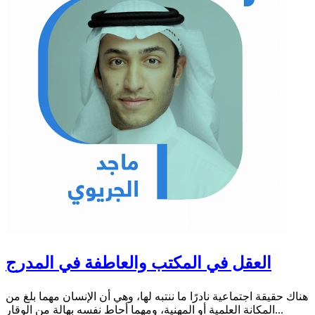
العقل في المكتب والعاطفة في المدرج
هناك حقيقة اجتماعية نادرًا ما ننتبه لها، وهي أن الإنسان مهما بلغ من
المكانة العلمية أو المهنية، ومهما أحاط نفسه بهالة من الوقار...