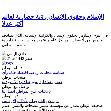
الإسلام وحقوق الإنسان رؤية حضارية لعالم
أكثر عدلا
في اليوم الإسلامي لحقوق الإنسان والكرامة الإنسانية، الذي يصادف
الخامس من أغسطس من كل عام واعتمده مجلس وزراء خارجية
منظمة التعاون...
هادي اليامي
21 صفر 1448 هـ
أقسام الوطن
سياسة
محليات
رياضة
اقتصاد
حياة
رأي
منتجات الوطن
قصص تفاعلية
صور تفاعلية
الأسبوعية
تواصل مع الوطن
الإعلانات
عين المواطن
اتصل بنا
عن الوطن
من نحن
الشروط والأحكام
الأرشيف
صحيفة الوطن تصدر عن مؤسسة عسير للصحافة والنشر ، صدر
عددها الأول في 30 سبتمبر 2000م