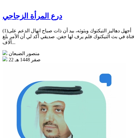
درع المرأة الزجاجي
(1)أجهل دهاليز التيكتوك وبثوثه، بيد أن ذات صباح انهال الدعم على
فتاة في بث التيكتوك فلم يرف لها جفن. صديقي أكد لي أن الأمر بلغ
آلاف...
منصور الضبعان
22 صفر 1448 هـ