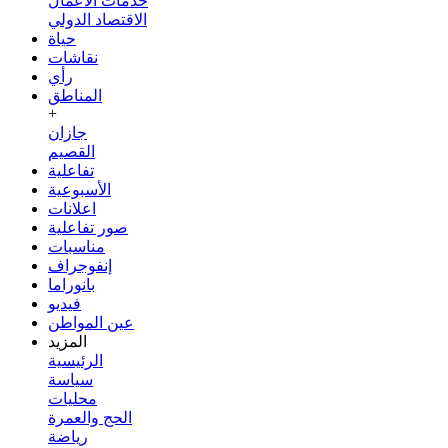
خدمات الأعمال
الاقتصاد الدولي
حياة
نقاشات
رأي
المناطق
+
جازان
القصيم
تفاعلية
الأسبوعية
اعلانات
صور تفاعلية
مناسبات
إنفوجراف
بانوراما
فيديو
عين المواطن
المزيد
الرئيسية
سياسة
محليات
الحج والعمرة
رياضة